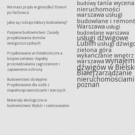
tania wycena
budowy
Nie masz prądu w gniazdku? Dzwoń
nieruchomości
po fachowca
warszawa
usługi
budowlane i remon
Jakie są rodzaje tektury budowlanej?
Warszawa
usługi
budowlane warszawa
Pasywne budownictwo: Zasady
usługi dźwigowe
projektowania domów
Lublin
usługi dźwig
energooszczędnych
zielona góra
Projektowanie architektoniczne a
wykańczanie wnętrz
wynajem
bezpieczeństwo: Aspekty
warszawa
przeciwdziałania zagrożeniom i
dźwigów w Bielsk
zapewnienie ochrony
Białej
zarządzanie
nieruchomościami
Budownictwo dostępne:
poznań
Projektowanie dla osób z
niepełnosprawnościami i starszych
Materiały ekologiczne w
budownictwie: Wybór i zastosowanie