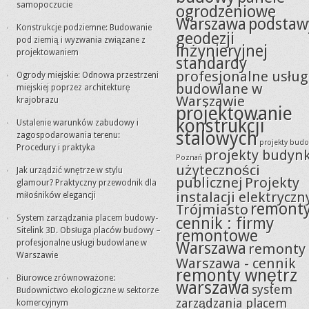
samopoczucie
ogrodzeniowe
Warszawa
podstaw
Konstrukcje podziemne: Budowanie
geodezji
pod ziemią i wyzwania związane z
inżynieryjnej
projektowaniem
standardy
profesjonalne usług
Ogrody miejskie: Odnowa przestrzeni
budowlane w
miejskiej poprzez architekturę
Warszawie
krajobrazu
projektowanie
konstrukcji
Ustalenie warunków zabudowy i
stalowych
zagospodarowania terenu:
projekty bud
Procedury i praktyka
projekty budyn
Poznań
użyteczności
Jak urządzić wnętrze w stylu
publicznej
Projekty
glamour? Praktyczny przewodnik dla
instalacji elektryczn
miłośników elegancji
remont
Trójmiasto
System zarządzania placem budowy-
cennik : firmy
Sitelink 3D. Obsługa placów budowy –
remontowe
profesjonalne usługi budowlane w
Warszawa
remonty
Warszawie
Warszawa - cennik
remonty wnętrz
Biurowce zrównoważone:
warszawa
system
Budownictwo ekologiczne w sektorze
zarządzania placem
komercyjnym