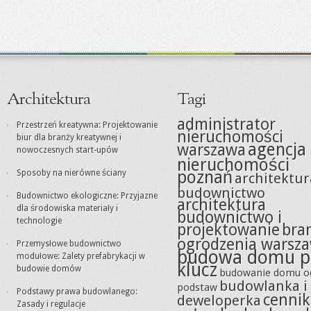
Architektura
Tagi
administrator
Przestrzeń kreatywna: Projektowanie
nieruchomości
biur dla branży kreatywnej i
agencja
warszawa
nowoczesnych start-upów
nieruchomości
poznań
Sposoby na nierówne ściany
architektur
budownictwo
Budownictwo ekologiczne: Przyjazne
architektura
dla środowiska materiały i
budownictwo i
technologie
projektowanie
bra
ogrodzenia warsz
Przemysłowe budownictwo
budowa domu p
modułowe: Zalety prefabrykacji w
klucz
budowie domów
budowanie domu o
budowlanka i
podstaw
Podstawy prawa budowlanego:
cennik
deweloperka
Zasady i regulacje