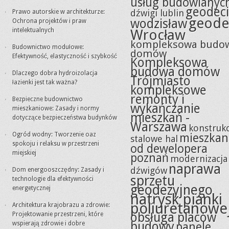
usług budowlanyc
geodeci
dźwigi lublin
Prawo autorskie w architekturze:
geode
wodzisław
Ochrona projektów i praw
intelektualnych
Wrocław
kompleksowa budo
Budownictwo modułowe:
domów
Efektywność, elastyczność i szybkość
Kompleksowa
budowa domów
Dlaczego dobra hydroizolacja
Trójmiasto
łazienki jest tak ważna?
kompleksowe
remonty i
Bezpieczne budownictwo
wykańczanie
mieszkaniowe: Zasady i normy
mieszkań -
dotyczące bezpieczeństwa budynków
Warszawa
konstrukc
Ogród wodny: Tworzenie oaz
mieszkan
stalowe hal
spokoju i relaksu w przestrzeni
od dewelopera
miejskiej
poznań
modernizacja
naprawa
dźwigów
Dom energooszczędny: Zasady i
sprzętu
technologie dla efektywności
geodezyjnego
energetycznej
natrysk pianki
poliuretanowe
Architektura krajobrazu a zdrowie:
obsługa placów
Projektowanie przestrzeni, które
budowy
wspierają zdrowie i dobre
panele