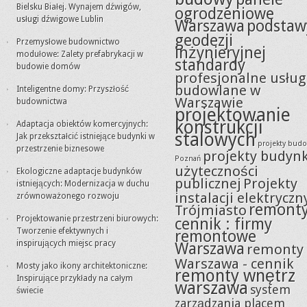
Bielsku Białej. Wynajem dźwigów,
ogrodzeniowe
usługi dźwigowe Lublin
Warszawa
podstaw
geodezji
Przemysłowe budownictwo
inżynieryjnej
modułowe: Zalety prefabrykacji w
standardy
budowie domów
profesjonalne usług
budowlane w
Inteligentne domy: Przyszłość
Warszawie
budownictwa
projektowanie
konstrukcji
Adaptacja obiektów komercyjnych:
stalowych
Jak przekształcić istniejące budynki w
projekty bud
przestrzenie biznesowe
projekty budyn
Poznań
użyteczności
Ekologiczne adaptacje budynków
publicznej
Projekty
istniejących: Modernizacja w duchu
instalacji elektryczn
zrównoważonego rozwoju
remont
Trójmiasto
Projektowanie przestrzeni biurowych:
cennik : firmy
Tworzenie efektywnych i
remontowe
inspirujących miejsc pracy
Warszawa
remonty
Warszawa - cennik
Mosty jako ikony architektoniczne:
remonty wnętrz
Inspirujące przykłady na całym
warszawa
system
świecie
zarządzania placem