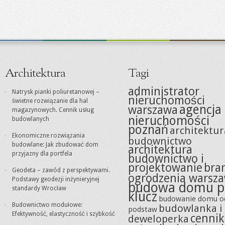
Architektura
Tagi
administrator
Natrysk pianki poliuretanowej –
nieruchomości
świetne rozwiązanie dla hal
agencja
warszawa
magazynowych. Cennik usług
nieruchomości
budowlanych
poznań
architektur
Ekonomiczne rozwiązania
budownictwo
budowlane: Jak zbudować dom
architektura
przyjazny dla portfela
budownictwo i
projektowanie
bra
Geodeta – zawód z perspektywami.
ogrodzenia warsz
Podstawy geodezji inżynieryjnej
budowa domu p
standardy Wrocław
klucz
budowanie domu o
Budownictwo modułowe:
budowlanka i
podstaw
Efektywność, elastyczność i szybkość
cennik
deweloperka