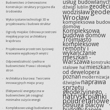
usług budowlanyc
Budownictwo zrównoważone:
geodeci
dźwigi lublin
Konstrukcje i struktury przyjazne dla
geode
wodzisław
środowiska
Wrocław
Wykorzystanie technologii 3D w
kompleksowa budo
projektowaniu i budowie struktur
domów
Kompleksowa
Ogrody miejskie: Odnowa przestrzeni
budowa domów
miejskiej poprzez architekturę
Trójmiasto
krajobrazu
kompleksowe
remonty i
Projektowanie przestrzeni życiowej:
wykańczanie
Kreowanie wyjątkowych wnętrz
mieszkań -
Warszawa
konstrukc
Odpowiedzialność cywilna w
mieszkan
budownictwie: Prawa i obowiązki
stalowe hal
stron
od dewelopera
poznań
modernizacja
Architektura biurowa: Tworzenie
naprawa
dźwigów
innowacyjnych miejsc pracy
sprzętu
geodezyjnego
Efektywność energetyczna w
natrysk pianki
budownictwie: Jak osiągnąć
poliuretanowe
minimalne zużycie energii
obsługa placów
budowy
Kompleksowe usługi budowlane w
panele