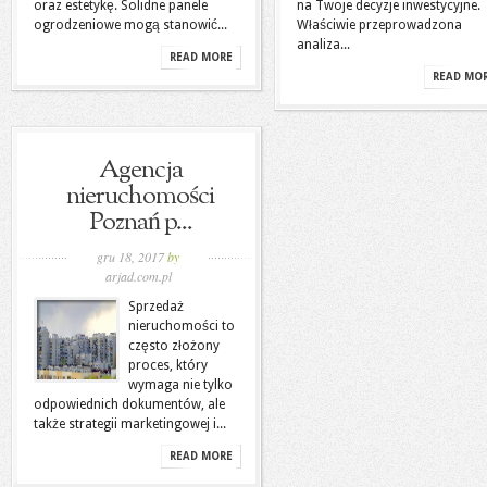
oraz estetykę. Solidne panele
na Twoje decyzje inwestycyjne.
ogrodzeniowe mogą stanowić...
Właściwie przeprowadzona
analiza...
READ MORE
READ MO
Agencja
nieruchomości
Poznań p...
gru 18, 2017
by
arjad.com.pl
Sprzedaż
nieruchomości to
często złożony
proces, który
wymaga nie tylko
odpowiednich dokumentów, ale
także strategii marketingowej i...
READ MORE