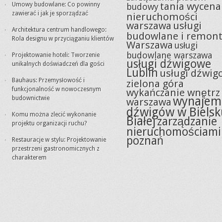
tania wycena
Umowy budowlane: Co powinny
budowy
zawierać i jak je sporządzać
nieruchomości
warszawa
usługi
Architektura centrum handlowego:
budowlane i remon
Rola designu w przyciąganiu klientów
Warszawa
usługi
budowlane warszawa
Projektowanie hoteli: Tworzenie
usługi dźwigowe
unikalnych doświadczeń dla gości
Lublin
usługi dźwig
Bauhaus: Przemysłowość i
zielona góra
funkcjonalność w nowoczesnym
wykańczanie wnętrz
wynajem
budownictwie
warszawa
dźwigów w Bielsk
Komu można zlecić wykonanie
Białej
zarządzanie
projektu organizacji ruchu?
nieruchomościami
poznań
Restauracje w stylu: Projektowanie
przestrzeni gastronomicznych z
charakterem