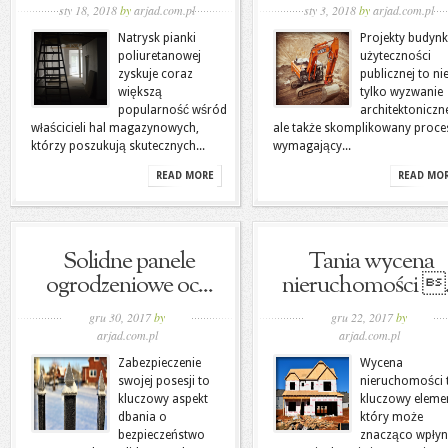
sty 18, 2018
by
arjad.com.pl
sty 3, 2018
by
arjad.com.pl
Natrysk pianki
Projekty budyn
poliuretanowej
użyteczności
zyskuje coraz
publicznej to ni
większą
tylko wyzwanie
popularność wśród
architektoniczn
właścicieli hal magazynowych,
ale także skomplikowany proce
którzy poszukują skutecznych...
wymagający...
READ MORE
READ MO
Solidne panele
Tania wycena
ogrodzeniowe oc...
nieruchomości .
gru 30, 2017
by
gru 22, 2017
by
arjad.com.pl
arjad.com.pl
Zabezpieczenie
Wycena
swojej posesji to
nieruchomości 
kluczowy aspekt
kluczowy eleme
dbania o
który może
bezpieczeństwo
znacząco wpły