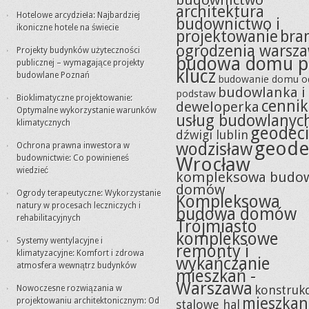
budownictwo
architektura
Hotelowe arcydzieła: Najbardziej
budownictwo i
ikoniczne hotele na świecie
projektowanie
bra
ogrodzenia warsz
Projekty budynków użyteczności
budowa domu p
publicznej – wymagające projekty
klucz
budowlane Poznań
budowanie domu o
budowlanka i
podstaw
Bioklimatyczne projektowanie:
cennik
deweloperka
Optymalne wykorzystanie warunków
usług budowlanyc
klimatycznych
geodeci
dźwigi lublin
geode
wodzisław
Ochrona prawna inwestora w
budownictwie: Co powinieneś
Wrocław
wiedzieć
kompleksowa budo
domów
Ogrody terapeutyczne: Wykorzystanie
Kompleksowa
natury w procesach leczniczych i
budowa domów
rehabilitacyjnych
Trójmiasto
kompleksowe
Systemy wentylacyjne i
remonty i
klimatyzacyjne: Komfort i zdrowa
wykańczanie
atmosfera wewnątrz budynków
mieszkań -
Warszawa
konstrukc
Nowoczesne rozwiązania w
mieszkan
projektowaniu architektonicznym: Od
stalowe hal