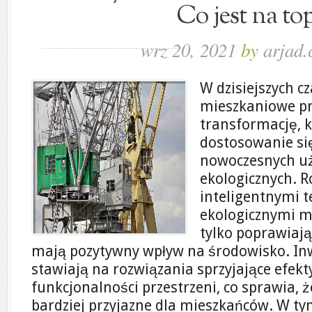
Co jest na top
wrz 20, 2021
by
arjad.
W dzisiejszych 
mieszkaniowe p
transformację, k
dostosowanie si
nowoczesnych u
ekologicznych. 
inteligentnymi t
ekologicznymi ma
tylko poprawiają
mają pozytywny wpływ na środowisko. Inw
stawiają na rozwiązania sprzyjające efekt
funkcjonalności przestrzeni, co sprawia, ż
bardziej przyjazne dla mieszkańców. W ty