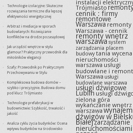
instalacji elektryczn
remont
Technologie izolacyjne: Skuteczne
Trójmiasto
rozwiązania termiczne dla lepszej
cennik : firmy
efektywności energetycznej
remontowe
Warszawa
remonty
Arbitraż i mediacja w sporach
Warszawa - cennik
budowlanych: Rozwiązanie
remonty wnętrz
konfliktów na drodze pozasądowej
warszawa
system
Jak urządzić wnętrze w stylu
zarządzania placem
tania wycena
glamour? Praktyczny przewodnik dla
budowy
miłośników elegancji
nieruchomości
warszawa
usługi
Szafy: Przewodnik po Praktycznym
budowlane i remon
Przechowywaniu w Stylu
Warszawa
usługi
budowlane warszawa
Kompleksowa budowa domów –
usługi dźwigowe
szybko i precyzyjnie. Budowa domu
Lublin
usługi dźwig
pod klucz Trójmiasto
zielona góra
Technologie prefabrykacji w
wykańczanie wnętrz
wynajem
budownictwie: Szybkość, trwałość i
warszawa
jakość
dźwigów w Bielsk
Białej
zarządzanie
Analiza cyklu życia budynków: Ocena
nieruchomościami
wpływu budynków na środowisko