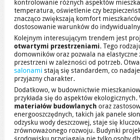
kontrolowanie różnych aspektów mieszkań
temperatura, oświetlenie czy bezpieczeńs
znacząco zwiększają komfort mieszkańcó
dostosowanie warunków do indywidualny
Kolejnym interesującym trendem jest pro
otwartymi przestrzeniami
. Tego rodzaj
domowników oraz pozwala na elastyczne
przestrzeni w zależności od potrzeb. Otwa
salonami
stają się standardem, co nadaj
przyjazny charakter.
Dodatkowo, w budownictwie mieszkaniow
przykłada się do aspektów ekologicznych
materiałów budowlanych
oraz zastosow
energooszczędnych, takich jak panele sło
odzysku wody deszczowej, staje się klucz
zrównoważonego rozwoju. Budynki proje
środowisku przyciągają nie tylko osoby db