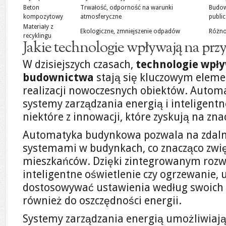
Beton
Trwałość, odporność na warunki
Budow
kompozytowy
atmosferyczne
public
Materiały z
Ekologiczne, zmniejszenie odpadów
Różno
recyklingu
Jakie technologie wpływają na prz
W dzisiejszych czasach,
technologie wpły
budownictwa
stają się kluczowym eleme
realizacji nowoczesnych obiektów. Auto
systemy zarządzania energią i inteligentn
niektóre z innowacji, które zyskują na zna
Automatyka budynkowa pozwala na zdaln
systemami w budynkach, co znacząco zwię
mieszkańców. Dzięki zintegrowanym rozw
inteligentne oświetlenie czy ogrzewanie,
dostosowywać ustawienia według swoich po
również do oszczędności energii.
Systemy zarządzania energią umożliwiaj