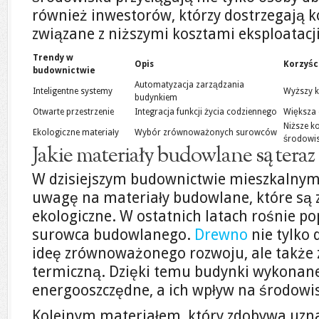
również inwestorów, którzy dostrzegają k
związane z niższymi kosztami eksploatacji
Trendy w
Opis
Korzyśc
budownictwie
Automatyzacja zarządzania
Inteligentne systemy
Wyższy k
budynkiem
Otwarte przestrzenie
Integracja funkcji życia codziennego
Większa 
Niższe ko
Ekologiczne materiały
Wybór zrównoważonych surowców
środowi
Jakie materiały budowlane są teraz 
W dzisiejszym budownictwie mieszkalnym 
uwagę na materiały budowlane, które są z
ekologiczne. W ostatnich latach rośnie p
surowca budowlanego.
Drewno
nie tylko 
ideę zrównoważonego rozwoju, ale także 
termiczną. Dzięki temu budynki wykonane
energooszczędne, a ich wpływ na środowis
Kolejnym materiałem, który zdobywa uzn