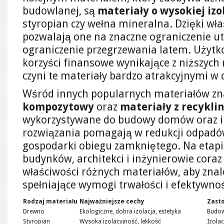
budowlanej, są
materiały o wysokiej izo
styropian czy wełna mineralna. Dzięki wł
pozwalają one na znaczne ograniczenie utr
ograniczenie przegrzewania latem. Użytk
korzyści finansowe wynikające z niższych
czyni te materiały bardzo atrakcyjnymi w 
Wśród innych popularnych materiałów zn
kompozytowy
oraz
materiały z recykli
wykorzystywane do budowy domów oraz in
rozwiązania pomagają w redukcji odpadów
gospodarki obiegu zamkniętego. Na etapi
budynków, architekci i inżynierowie coraz 
właściwości różnych materiałów, aby znal
spełniające wymogi trwałości i efektywnoś
Rodzaj materiału
Najważniejsze cechy
Zast
Drewno
Ekologiczne, dobra izolacja, estetyka
Budo
Styropian
Wysoka izolacyjność, lekkość
Izola