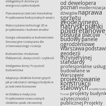
inteligentnych domów po
od dewelopera
energooszczędne budynki
poznań
modernizacja
naprawa
dźwigów
Planowanie przestrzeni mieszkalnej:
sprzętu
Projektowanie funkcjonalnych wnętrz
geodezyjnego
natrysk pianki
Wykorzystanie technologii 3D w
poliuretanowe
projektowaniu i budowie struktur
obsługa placów
budowy
Energia odnawialna w budownictwie:
panele
Innowacyjne rozwiązania dla
ogrodzeniowe
zrównoważonego rozwoju
Warszawa
podstaw
geodezji
Budownictwo modułowe:
inżynieryjnej
Efektywność, elastyczność i szybkość
standardy
profesjonalne usług
Inteligentne domy: Przyszłość
budowlane w
budownictwa
Warszawie
projektowanie
Adaptacja obiektów komercyjnych:
konstrukcji
Jak przekształcić istniejące budynki w
stalowych
przestrzenie biznesowe
projekty bud
projekty budyn
Architektura medyczna:
Poznań
użyteczności
Projektowanie nowoczesnych
publicznej
Projekty
obiektów opieki zdrowotnej