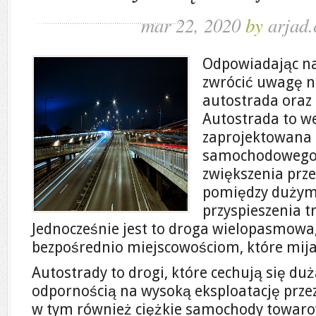
mar 22, 2020
by
arjad.
Odpowiadając na
zwrócić uwagę na
autostrada oraz 
Autostrada to we
zaprojektowana 
samochodowego, 
zwiększenia prz
pomiędzy dużym
przyspieszenia 
Jednocześnie jest to droga wielopasmowa,
bezpośrednio miejscowościom, które mija 
Autostrady to drogi, które cechują się du
odpornością na wysoką eksploatację prz
w tym również ciężkie samochody towaro