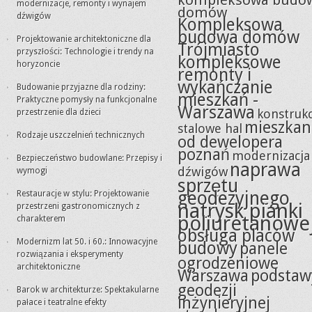
kompleksowa budo
modernizacje, remonty i wynajem
domów
dźwigów
Kompleksowa
budowa domów
Projektowanie architektoniczne dla
Trójmiasto
przyszłości: Technologie i trendy na
kompleksowe
horyzoncie
remonty i
wykańczanie
Budowanie przyjazne dla rodziny:
mieszkań -
Praktyczne pomysły na funkcjonalne
Warszawa
konstrukc
przestrzenie dla dzieci
mieszkan
stalowe hal
Rodzaje uszczelnień technicznych
od dewelopera
poznań
modernizacja
Bezpieczeństwo budowlane: Przepisy i
naprawa
dźwigów
wymogi
sprzętu
geodezyjnego
Restauracje w stylu: Projektowanie
natrysk pianki
przestrzeni gastronomicznych z
poliuretanowe
charakterem
obsługa placów
Modernizm lat 50. i 60.: Innowacyjne
budowy
panele
rozwiązania i eksperymenty
ogrodzeniowe
architektoniczne
Warszawa
podstaw
geodezji
Barok w architekturze: Spektakularne
inżynieryjnej
pałace i teatralne efekty