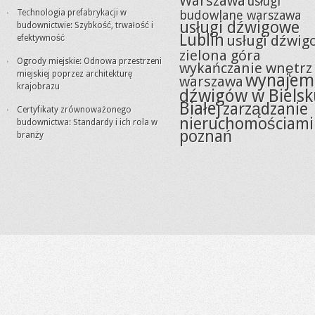
Warszawa
usługi
Technologia prefabrykacji w
budowlane warszawa
usługi dźwigowe
budownictwie: Szybkość, trwałość i
Lublin
usługi dźwig
efektywność
zielona góra
Ogrody miejskie: Odnowa przestrzeni
wykańczanie wnętrz
miejskiej poprzez architekturę
wynajem
warszawa
krajobrazu
dźwigów w Bielsk
Białej
zarządzanie
Certyfikaty zrównoważonego
nieruchomościami
budownictwa: Standardy i ich rola w
poznań
branży