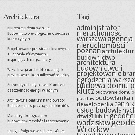
Architektura
Tagi
administrator
Biurowce zrównoważone:
nieruchomości
Budownictwo ekologiczne w sektorze
agencja
warszawa
komercyjnym
nieruchomości
poznań
Projektowanie przestrzeni biurowych:
architektur
Tworzenie efektywnych i
budownictwo
inspirujących miejsc pracy
architektura
budownictwo i
Wizualizacja architektoniczna: Jak
projektowanie
bra
prezentować i komunikować projekty
ogrodzenia warsz
budowa domu p
Automatyka budynkowa: Komfort i
klucz
oszczędność energii w jednym
budowanie domu o
budowlanka i
podstaw
Architektura centrum handlowego:
cennik
deweloperka
Rola designu w przyciąganiu klientów
usług budowlanyc
geodeci
dźwigi lublin
Materiały ekologiczne w
geode
wodzisław
budownictwie: Wybór i zastosowanie
Wrocław
Usługi dźwigowe w Zielonej Górze-