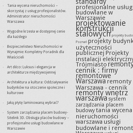
standardy
Tania wycena nieruchomości –
profesjonalne usług
skorzystaj z usług profesjonalistów.
budowlane w
Administrator nieruchomości
Warszawie
projektowanie
Warszawa
konstrukcji
stalowych
Wygodne krzesła w dostępnej cenie
projekty bud
dla każdego
projekty budyn
Poznań
użyteczności
Bezpieczeństwo Nieruchomości w
publicznej
Projekty
Wynajmie: Kompletny Poradnik dla
Właścicieli
instalacji elektryczn
remont
Trójmiasto
Art déco: Luksus i elegancja w
cennik : firmy
architekturze międzywojennej
remontowe
Warszawa
remonty
Architektura a kultura: Oddziaływanie
Warszawa - cennik
budynków na otoczenie społeczne i
remonty wnętrz
kulturowe
warszawa
system
Jaką płytę laminowaną wybrać?
zarządzania placem
tania wycena
budowy
System zarządzania placem budowy-
nieruchomości
Sitelink 3D. Obsługa placów budowy –
warszawa
usługi
profesjonalne usługi budowlane w
budowlane i remon
Warszawie