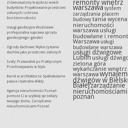
remonty wnętrz
Zrównoważony krajobraz wokół
warszawa
system
budynków: Projektowanie przestrzeni
zielonych i ochrona
zarządzania placem
tania wycena
bioróżnorodności
budowy
nieruchomości
Usługi geodezyjne Wodzisław-
warszawa
usługi
profesjonalna naprawa sprzętu
budowlane i remon
geodezyjnego: geodeci
Warszawa
usługi
budowlane warszawa
Ogrody dachowe: Wykorzystanie
usługi dźwigowe
dachów jako przestrzeni zielonych
Lublin
usługi dźwig
Szafy: Przewodnik po Praktycznym
zielona góra
Przechowywaniu w Stylu
wykańczanie wnętrz
wynajem
warszawa
Barok w architekturze: Spektakularne
dźwigów w Bielsk
pałace i teatralne efekty
Białej
zarządzanie
nieruchomościami
Agencja nieruchomości Poznań
poznań
pomoże Ci w szybkiej sprzedaży
twojego domu. Zarządzanie
nieruchomościami Poznań