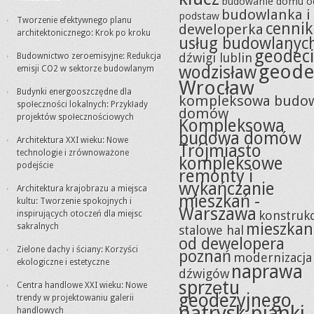
budowanie domu o
budowlanka i
podstaw
Tworzenie efektywnego planu
cennik
deweloperka
architektonicznego: Krok po kroku
usług budowlanyc
geodeci
dźwigi lublin
Budownictwo zeroemisyjne: Redukcja
geode
wodzisław
emisji CO2 w sektorze budowlanym
Wrocław
Budynki energooszczędne dla
kompleksowa budo
społeczności lokalnych: Przykłady
domów
projektów społecznościowych
Kompleksowa
budowa domów
Architektura XXI wieku: Nowe
Trójmiasto
technologie i zrównoważone
kompleksowe
podejście
remonty i
wykańczanie
Architektura krajobrazu a miejsca
mieszkań -
kultu: Tworzenie spokojnych i
Warszawa
konstrukc
inspirujących otoczeń dla miejsc
mieszkan
sakralnych
stalowe hal
od dewelopera
Zielone dachy i ściany: Korzyści
poznań
modernizacja
ekologiczne i estetyczne
naprawa
dźwigów
sprzętu
Centra handlowe XXI wieku: Nowe
geodezyjnego
trendy w projektowaniu galerii
natrysk pianki
handlowych