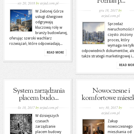
Poznań p...
sty 20, 2018
by
arjad.com.pl
gru 18, 2017
by
W Zielonej Górze
arjad.com.pl
usługi dźwigowe
odgrywają
Sprzedaż
kluczową rolę w
nieruchomości 
branży budowlanej,
często złożony
oferując szeroki wachlarz
proces, który
rozwiązań, które odpowiadają...
wymaga nie tyl
odpowiednich dokumentów, al
READ MORE
także strategii marketingowej i..
READ MO
System zarządzania
Nowoczesne i
placem budo...
komfortowe mieszk
lis 18, 2017
by
arjad.com.pl
wrz 30, 2017
by
arjad.com.pl
W dzisiejszych
czasach
Zakup
zarządzanie
nowoczesnego
placem budowy
mieszkania od