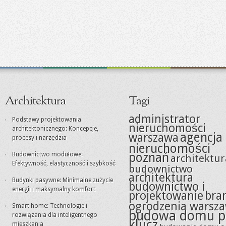
Architektura
Tagi
administrator
Podstawy projektowania
nieruchomości
architektonicznego: Koncepcje,
agencja
warszawa
procesy i narzędzia
nieruchomości
poznań
Budownictwo modułowe:
architektur
Efektywność, elastyczność i szybkość
budownictwo
architektura
Budynki pasywne: Minimalne zużycie
budownictwo i
energii i maksymalny komfort
projektowanie
bra
ogrodzenia warsz
Smart home: Technologie i
budowa domu p
rozwiązania dla inteligentnego
klucz
mieszkania