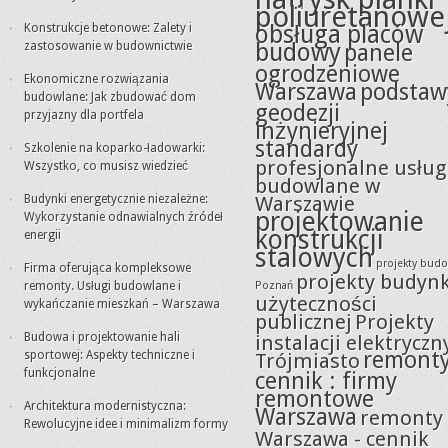
poliuretanowe
obsługa placów
Konstrukcje betonowe: Zalety i
budowy
zastosowanie w budownictwie
panele
ogrodzeniowe
Ekonomiczne rozwiązania
Warszawa
podstaw
budowlane: Jak zbudować dom
geodezji
przyjazny dla portfela
inżynieryjnej
standardy
Szkolenie na koparko-ładowarki:
profesjonalne usług
Wszystko, co musisz wiedzieć
budowlane w
Budynki energetycznie niezależne:
Warszawie
projektowanie
Wykorzystanie odnawialnych źródeł
konstrukcji
energii
stalowych
projekty bud
Firma oferująca kompleksowe
projekty budyn
remonty. Usługi budowlane i
Poznań
użyteczności
wykańczanie mieszkań – Warszawa
publicznej
Projekty
Budowa i projektowanie hali
instalacji elektryczn
remont
sportowej: Aspekty techniczne i
Trójmiasto
funkcjonalne
cennik : firmy
remontowe
Architektura modernistyczna:
Warszawa
remonty
Rewolucyjne idee i minimalizm formy
Warszawa - cennik