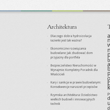
Architektura
T
a
Dlaczego dobra hydroizolacja
łazienki jest tak ważna?
Ekonomiczne rozwiązania
budowlane: Jak zbudować dom
przyjazny dla portfela
a
Bezpieczeństwo Nieruchomości w
Wynajmie: Kompletny Poradnik dla
Właścicieli
Kary i sankcje w prawie budowlanym:
Konsekwencje naruszeń przepisów
p
Rzymska architektura: Dziedzictwo
d
wielkich budowli i innowacyjnych
technik
d