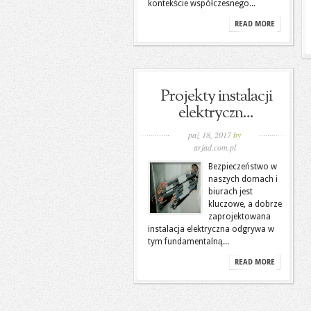
kontekście współczesnego...
READ MORE
Projekty instalacji
elektryczn...
paź 18, 2017
by
arjad.com.pl
Bezpieczeństwo w
naszych domach i
biurach jest
kluczowe, a dobrze
zaprojektowana
instalacja elektryczna odgrywa w
tym fundamentalną...
READ MORE