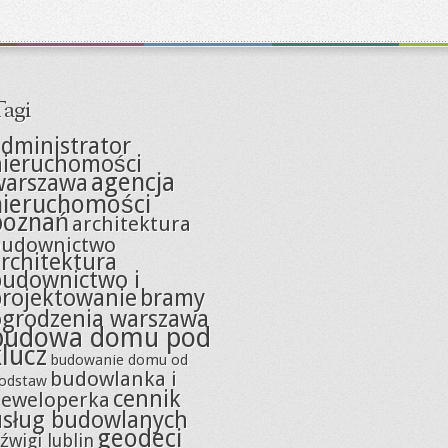
agi
dministrator
nieruchomości
agencja
warszawa
nieruchomości
poznań
architektura
budownictwo
rchitektura
budownictwo i
projektowanie
bramy
ogrodzenia warszawa
budowa domu pod
klucz
budowanie domu od
budowlanka i
odstaw
cennik
eweloperka
usług budowlanych
geodeci
źwigi lublin