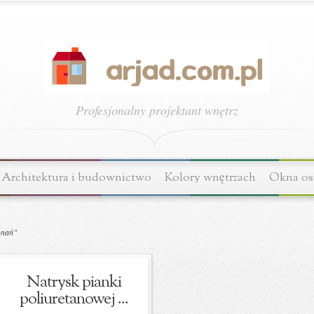
Profesjonalny projektant wnętrz
Architektura i budownictwo
Kolory wnętrzach
Okna os
znań"
Natrysk pianki
poliuretanowej ...