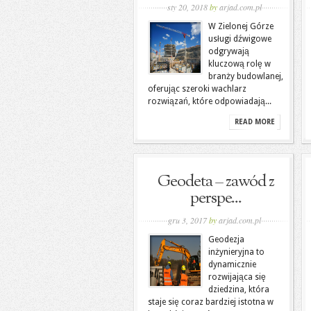
sty 20, 2018
by
arjad.com.pl
W Zielonej Górze
usługi dźwigowe
odgrywają
kluczową rolę w
branży budowlanej,
oferując szeroki wachlarz
rozwiązań, które odpowiadają...
READ MORE
Geodeta – zawód z
perspe...
gru 3, 2017
by
arjad.com.pl
Geodezja
inżynieryjna to
dynamicznie
rozwijająca się
dziedzina, która
staje się coraz bardziej istotna w