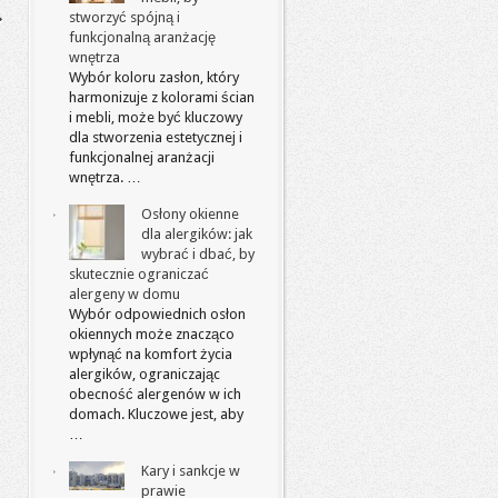
stworzyć spójną i
funkcjonalną aranżację
wnętrza
Wybór koloru zasłon, który
harmonizuje z kolorami ścian
i mebli, może być kluczowy
dla stworzenia estetycznej i
funkcjonalnej aranżacji
wnętrza. …
Osłony okienne
dla alergików: jak
wybrać i dbać, by
skutecznie ograniczać
alergeny w domu
Wybór odpowiednich osłon
okiennych może znacząco
wpłynąć na komfort życia
alergików, ograniczając
obecność alergenów w ich
domach. Kluczowe jest, aby
…
Kary i sankcje w
prawie