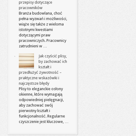
przepisy dotyczące
pracowników
Branża budowlana, choć
pełna wyzwań i możliwości,
wiąże się także z wieloma
istotnymi kwestiami
dotyczącymi praw
pracowniczych. Pracownicy
zatrudnieni w …
Jak czyścić plisy,
by zachować ich
kształt i
przedłużyć żywotność –
praktyczne wskazówki i
najczęstsze błędy
Plisy to eleganckie osłony
okienne, które wymagają
odpowiedniej pielęgnacji,
aby zachować swój
pierwotny kształt i
funkcjonalność. Regularne
czyszczenie jest kluczowe, …