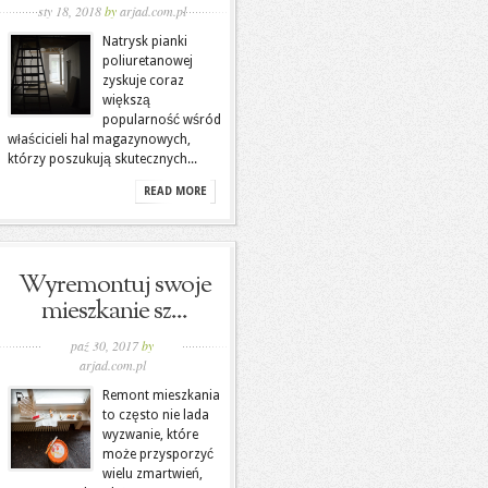
sty 18, 2018
by
arjad.com.pl
Natrysk pianki
poliuretanowej
zyskuje coraz
większą
popularność wśród
właścicieli hal magazynowych,
którzy poszukują skutecznych...
READ MORE
Wyremontuj swoje
mieszkanie sz...
paź 30, 2017
by
arjad.com.pl
Remont mieszkania
to często nie lada
wyzwanie, które
może przysporzyć
wielu zmartwień,