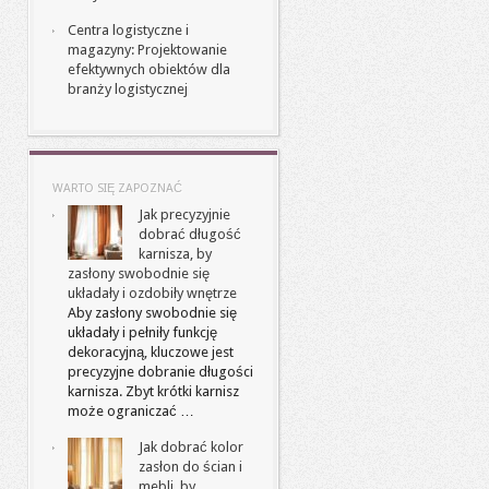
Centra logistyczne i
magazyny: Projektowanie
efektywnych obiektów dla
branży logistycznej
WARTO SIĘ ZAPOZNAĆ
Jak precyzyjnie
dobrać długość
karnisza, by
zasłony swobodnie się
układały i ozdobiły wnętrze
Aby zasłony swobodnie się
układały i pełniły funkcję
dekoracyjną, kluczowe jest
precyzyjne dobranie długości
karnisza. Zbyt krótki karnisz
może ograniczać …
Jak dobrać kolor
zasłon do ścian i
mebli, by