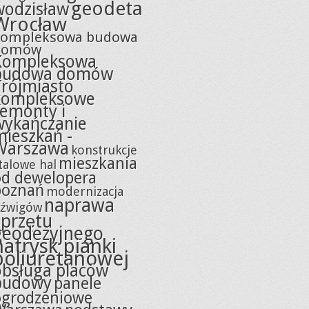
geodeta
wodzisław
Wrocław
kompleksowa budowa
domów
Kompleksowa
budowa domów
Trójmiasto
kompleksowe
remonty i
wykańczanie
mieszkań -
Warszawa
konstrukcje
mieszkania
talowe hal
od dewelopera
poznań
modernizacja
naprawa
źwigów
sprzętu
geodezyjnego
natrysk pianki
poliuretanowej
obsługa placów
budowy
panele
ogrodzeniowe