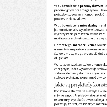
W
budownictwie przemysłowym
ko
produkcyjnych oraz magazynów. Dzięki 
potrzeby stosowania licznych podpór, 
powierzchnia użytkowa.
W
budownictwie mieszkalnym
stal
jednorodzinnych. Wysokie wieżowce, 
wykorzystanie przestrzeni w miastach
możliwości architektoniczne oraz wys
Oprócz tego,
infrastruktura
również
elementy transportowe wykonane ze sta
Stalowe mosty mogą przenosić duże ob
długie lata.
Warto zauważyć, że stalowe konstrukcj
energetyka, która wykorzystuje stalo
stalowe elementy stanowią część szyn c
stalowe zyskują na popularności w co
Jakie są przykłady konst
Konstrukcje stalowe są niezwykle wsze
inżynieryjnych. Przykłady takie jak w
te struktury. Wysokościowce, takie jak 
pokazują, że stal jest idealnym mate