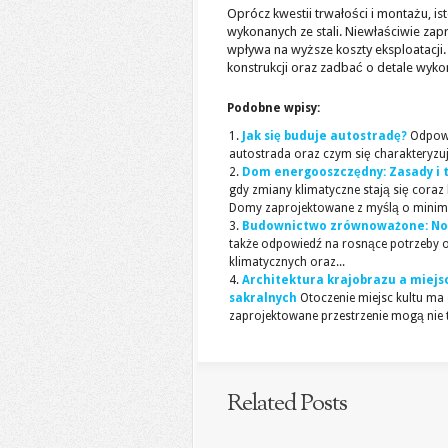
Oprócz kwestii trwałości i montażu, i
wykonanych ze stali. Niewłaściwie zap
wpływa na wyższe koszty eksploatacji.
konstrukcji oraz zadbać o detale wy
Podobne wpisy:
Jak się buduje autostradę?
Odpowi
autostrada oraz czym się charakteryzuje.
Dom energooszczędny: Zasady i 
gdy zmiany klimatyczne stają się cora
Domy zaprojektowane z myślą o minimal
Budownictwo zrównoważone: Now
także odpowiedź na rosnące potrzeby o
klimatycznych oraz...
Architektura krajobrazu a miejsc
sakralnych
Otoczenie miejsc kultu ma 
zaprojektowane przestrzenie mogą nie ty
Related Posts