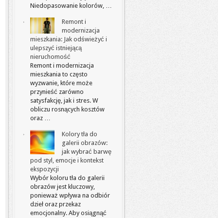
Niedopasowanie kolorów, …
Remont i
modernizacja
mieszkania: Jak odświeżyć i
ulepszyć istniejącą
nieruchomość
Remont i modernizacja
mieszkania to często
wyzwanie, które może
przynieść zarówno
satysfakcję, jak i stres. W
obliczu rosnących kosztów
oraz …
Kolory tła do
galerii obrazów:
jak wybrać barwę
pod styl, emocje i kontekst
ekspozycji
Wybór koloru tła do galerii
obrazów jest kluczowy,
ponieważ wpływa na odbiór
dzieł oraz przekaz
emocjonalny. Aby osiągnąć