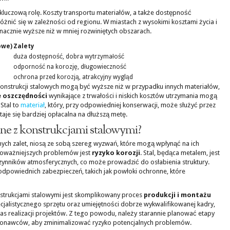
luczową rolę. Koszty transportu materiałów, a także dostępność
óżnić się w zależności od regionu. W miastach z wysokimi kosztami życia i
acznie wyższe niż w mniej rozwiniętych obszarach.
owe)
Zalety
duża dostępność, dobra wytrzymałość
odporność na korozję, długowieczność
ochrona przed korozją, atrakcyjny wygląd
nstrukcji stalowych mogą być wyższe niż w przypadku innych materiałów,
 oszczędności
wynikające z trwałości i niskich kosztów utrzymania mogą
Stal to
materiał
, który, przy odpowiedniej konserwacji, może służyć przez
staje się bardziej opłacalna na dłuższą metę.
ane z konstrukcjami stalowymi?
nych zalet, niosą ze sobą szereg wyzwań, które mogą wpłynąć na ich
jpoważniejszych problemów jest
ryzyko korozji
. Stal, będąca metalem, jest
 czynników atmosferycznych, co może prowadzić do osłabienia struktury.
odpowiednich zabezpieczeń, takich jak powłoki ochronne, które
trukcjami stalowymi jest skomplikowany proces
produkcji i montażu
alistycznego sprzętu oraz umiejętności dobrze wykwalifikowanej kadry,
s realizacji projektów. Z tego powodu, należy starannie planować etapy
onawców, aby zminimalizować ryzyko potencjalnych problemów.