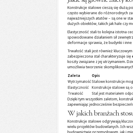
Jakie są główne zalety k
Konstrukcje stalowe cieszą się dużą p
często wybierane do różnorodnych z
najważniejszych atutów – są one w sta
dużych obiektów, takich jak hale czy m
Elastyczność stali to kolejna istotna c
spowodowane działaniem sił zewnętrzny
deformacje sprawia, że budynki i inne 
Trwałość stali jest również kluczowym
zabezpieczona stal charakteryzuje się
koszty związane z jej utrzymaniem. 
umożliwia tworzenie skomplikowanych
Zaleta
Opis
Wytrzymałość
Stalowe konstrukcje mog
Elastyczność
Konstrukcje stalowe są 
Trwałość
Stal jest materiałem odp
Dzięki tym wszystkim zaletom, konstr
zapewniając jednocześnie bezpieczeńs
W jakich branżach stosuj
Konstrukcje stalowe odgrywają kluczow
wielu projektów budowlanych. Ich ws
budownictwie przemysłowym, jak i mi