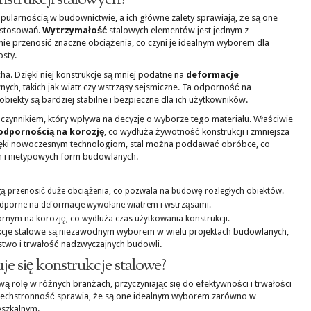
onstrukcji stalowych?
opularnością w budownictwie, a ich główne zalety sprawiają, że są one
astosowań.
Wytrzymałość
stalowych elementów jest jednym z
nie przenosić znaczne obciążenia, co czyni je idealnym wyborem dla
osty.
echa. Dzięki niej konstrukcje są mniej podatne na
deformacje
ch, takich jak wiatr czy wstrząsy sejsmiczne. Ta odporność na
obiekty są bardziej stabilne i bezpieczne dla ich użytkowników.
 czynnikiem, który wpływa na decyzję o wyborze tego materiału. Właściwie
odpornością na korozję
, co wydłuża żywotność konstrukcji i zmniejsza
Dzięki nowoczesnym technologiom, stal można poddawać obróbce, co
 i nietypowych form budowlanych.
ą przenosić duże obciążenia, co pozwala na budowę rozległych obiektów.
odporne na deformacje wywołane wiatrem i wstrząsami.
ornym na korozję, co wydłuża czas użytkowania konstrukcji.
ukcje stalowe są niezawodnym wyborem w wielu projektach budowlanych,
two i trwałość nadzwyczajnych budowli.
e się konstrukcje stalowe?
ą rolę w różnych branżach, przyczyniając się do efektywności i trwałości
zechstronność sprawia, że są one idealnym wyborem zarówno w
eszkalnym.