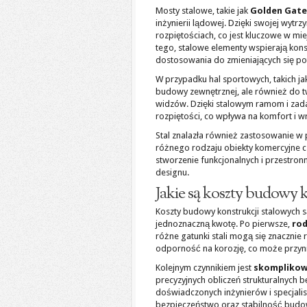
Mosty stalowe, takie jak
Golden Gate
inżynierii lądowej. Dzięki swojej wyt
rozpiętościach, co jest kluczowe w mi
tego, stalowe elementy wspierają kon
dostosowania do zmieniających się po
W przypadku hal sportowych, takich j
budowy zewnętrznej, ale również do 
widzów. Dzięki stalowym ramom i zad
rozpiętości, co wpływa na komfort i w
Stal znalazła również zastosowanie w 
różnego rodzaju obiekty komercyjne czę
stworzenie funkcjonalnych i przestro
designu.
Jakie są koszty budowy 
Koszty budowy konstrukcji stalowych s
jednoznaczną kwotę. Po pierwsze,
rod
różne gatunki stali mogą się znacznie 
odporność na korozję, co może przyni
Kolejnym czynnikiem jest
skomplikow
precyzyjnych obliczeń strukturalnych 
doświadczonych inżynierów i specjali
bezpieczeństwo oraz stabilność budow