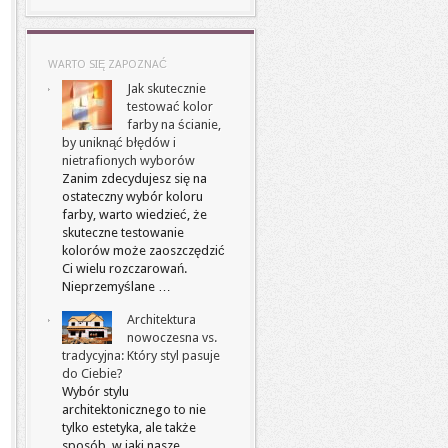
WARTO SIĘ ZAPOZNAĆ
Jak skutecznie
testować kolor
farby na ścianie,
by uniknąć błędów i
nietrafionych wyborów
Zanim zdecydujesz się na
ostateczny wybór koloru
farby, warto wiedzieć, że
skuteczne testowanie
kolorów może zaoszczędzić
Ci wielu rozczarowań.
Nieprzemyślane …
Architektura
nowoczesna vs.
tradycyjna: Który styl pasuje
do Ciebie?
Wybór stylu
architektonicznego to nie
tylko estetyka, ale także
sposób, w jaki nasze