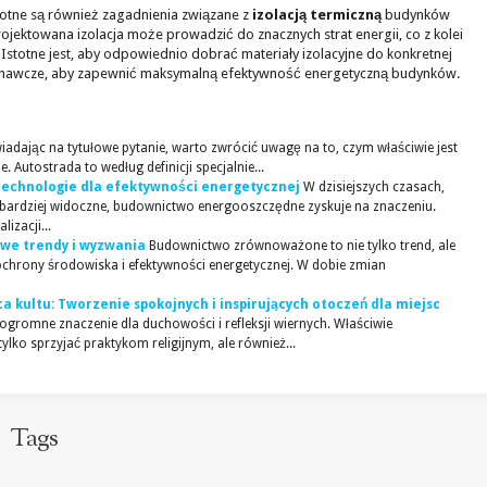
stotne są również zagadnienia związane z
izolacją termiczną
budynków
rojektowana izolacja może prowadzić do znacznych strat energii, co z kolei
 Istotne jest, aby odpowiednio dobrać materiały izolacyjne do konkretnej
konawcze, aby zapewnić maksymalną efektywność energetyczną budynków.
adając na tytułowe pytanie, warto zwrócić uwagę na to, czym właściwie jest
 Autostrada to według definicji specjalnie...
technologie dla efektywności energetycznej
W dzisiejszych czasach,
z bardziej widoczne, budownictwo energooszczędne zyskuje na znaczeniu.
izacji...
e trendy i wyzwania
Budownictwo zrównoważone to nie tylko trend, ale
chrony środowiska i efektywności energetycznej. W dobie zmian
a kultu: Tworzenie spokojnych i inspirujących otoczeń dla miejsc
ogromne znaczenie dla duchowości i refleksji wiernych. Właściwie
lko sprzyjać praktykom religijnym, ale również...
Tags