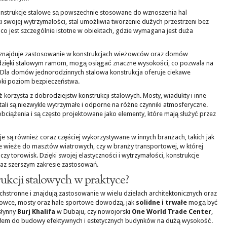
nstrukcje stalowe są powszechnie stosowane do wznoszenia hal
swojej wytrzymałości, stal umożliwia tworzenie dużych przestrzeni bez
co jest szczególnie istotne w obiektach, gdzie wymagana jest duża
 znajduje zastosowanie w konstrukcjach wieżowców oraz domów
dzięki stalowym ramom, mogą osiągać znaczne wysokości, co pozwala na
. Dla domów jednorodzinnych stalowa konstrukcja oferuje ciekawe
oki poziom bezpieczeństwa.
 korzysta z dobrodziejstw konstrukcji stalowych. Mosty, wiadukty i inne
li są niezwykle wytrzymałe i odporne na różne czynniki atmosferyczne.
ciążenia i są często projektowane jako elementy, które mają służyć przez
e są również coraz częściej wykorzystywane w innych branżach, takich jak
we wieże do masztów wiatrowych, czy w branży transportowej, w której
zy torowisk. Dzięki swojej elastyczności i wytrzymałości, konstrukcje
raz szerszym zakresie zastosowań.
rukcji stalowych w praktyce?
chstronne i znajdują zastosowanie w wielu dziełach architektonicznych oraz
ieżowce, mosty oraz hale sportowe dowodzą, jak
solidne i trwałe
mogą być
słynny
Burj Khalifa
w Dubaju, czy nowojorski
One World Trade Center
,
riałem do budowy efektywnych i estetycznych budynków na dużą wysokość.