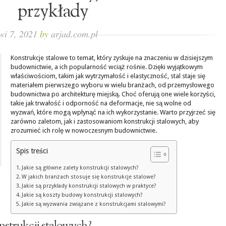
przykłady
wi 7, 2021
by
arjad.com.pl
Konstrukcje stalowe to temat, który zyskuje na znaczeniu w dzisiejszym
budownictwie, a ich popularność wciąż rośnie. Dzięki wyjątkowym
właściwościom, takim jak wytrzymałość i elastyczność, stal staje się
materiałem pierwszego wyboru w wielu branżach, od przemysłowego
budownictwa po architekturę miejską. Choć oferują one wiele korzyści,
takie jak trwałość i odporność na deformacje, nie są wolne od
wyzwań, które mogą wpłynąć na ich wykorzystanie. Warto przyjrzeć się
zarówno zaletom, jak i zastosowaniom konstrukcji stalowych, aby
zrozumieć ich rolę w nowoczesnym budownictwie.
Spis treści
Jakie są główne zalety konstrukcji stalowych?
W jakich branżach stosuje się konstrukcje stalowe?
Jakie są przykłady konstrukcji stalowych w praktyce?
Jakie są koszty budowy konstrukcji stalowych?
Jakie są wyzwania związane z konstrukcjami stalowymi?