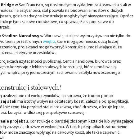
 Bridge
w San Francisco, są doskonałym przykładem zastosowania stali w
rzymałości i elastyczności, stal pozwala na budowanie mostów o dużych
ejscach, gdzie tradycyjne konstrukcje mogłyby być niewystarczające. Oprócz
strukcje tymczasowe i modułowe, co sprawia, że są one łatwe do
trzeb.
ak
Stadion Narodowy
w Warszawie, stal jest wykorzystywana nie tylko do
tworzenia przestronnych
wnętrz
, które mogą pomieścić dużą liczbę
aszeniom, projektanci mogą tworzyć konstrukcje umożliwiające duże
rażenia estetyczne uczestników.
projektach użyteczności publicznej. Centra handlowe, biurowce oraz
sto korzystają z lekkich stalowych konstrukcji, które umożliwiają
nnych wnętrz, przy jednoczesnym zachowaniu estetyki nowoczesnego
konstrukcji stalowych?
ą uzależnione od wielu czynników, co sprawia, że trudno podać
zaj stali
ma istotny wpływ na ostateczny koszt. Zależnie od specyfikacji,
różnić ceną. Na przykład stal nierdzewna, choć droższa, oferuje lepszą
eść korzyści w dłuższej perspektywie czasowej.
anie projektu
. Konstrukcje o bardziej złożonym kształcie lub wymagające
będą zazwyczaj droższe w wykonaniu. W takich przypadkach zatrudnienie
stów może znacząco wpłynąć na całkowity koszt, ale także zapewnić
li.