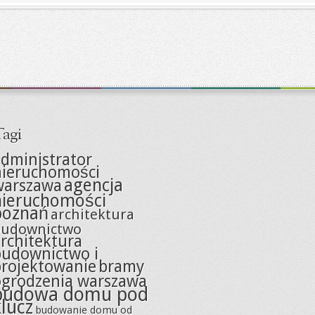
agi
dministrator
nieruchomości
agencja
warszawa
nieruchomości
poznań
architektura
budownictwo
rchitektura
budownictwo i
projektowanie
bramy
ogrodzenia warszawa
budowa domu pod
klucz
budowanie domu od