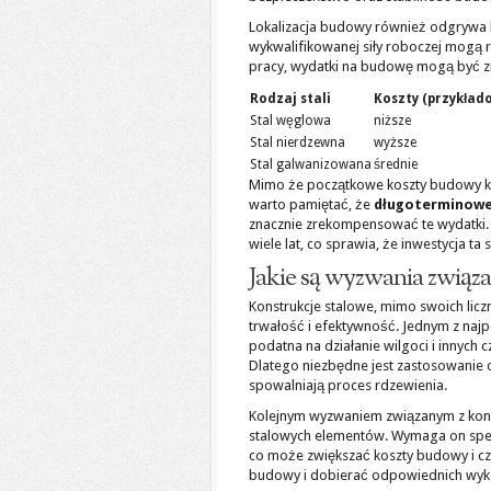
Lokalizacja budowy również odgrywa k
wykwalifikowanej siły roboczej mogą r
pracy, wydatki na budowę mogą być zn
Rodzaj stali
Koszty (przykład
Stal węglowa
niższe
Stal nierdzewna
wyższe
Stal galwanizowana
średnie
Mimo że początkowe koszty budowy ko
warto pamiętać, że
długoterminowe
znacznie zrekompensować te wydatki. 
wiele lat, co sprawia, że inwestycja ta 
Jakie są wyzwania związ
Konstrukcje stalowe, mimo swoich licz
trwałość i efektywność. Jednym z na
podatna na działanie wilgoci i innych
Dlatego niezbędne jest zastosowanie 
spowalniają proces rdzewienia.
Kolejnym wyzwaniem związanym z kons
stalowych elementów. Wymaga on specj
co może zwiększać koszty budowy i cza
budowy i dobierać odpowiednich wyk