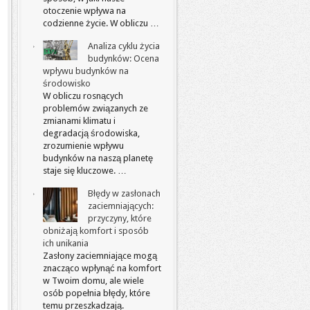
otoczenie wpływa na
codzienne życie. W obliczu …
Analiza cyklu życia
budynków: Ocena
wpływu budynków na
środowisko
W obliczu rosnących
problemów związanych ze
zmianami klimatu i
degradacją środowiska,
zrozumienie wpływu
budynków na naszą planetę
staje się kluczowe. …
Błędy w zasłonach
zaciemniających:
przyczyny, które
obniżają komfort i sposób
ich unikania
Zasłony zaciemniające mogą
znacząco wpłynąć na komfort
w Twoim domu, ale wiele
osób popełnia błędy, które
temu przeszkadzają.