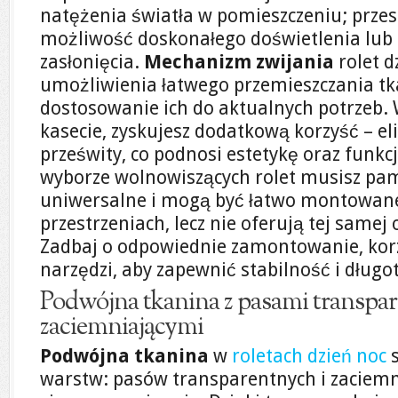
natężenia światła w pomieszczeniu; przes
możliwość doskonałego doświetlenia lub 
zasłonięcia.
Mechanizm zwijania
rolet d
umożliwienia łatwego przemieszczania tk
dostosowanie ich do aktualnych potrzeb. 
kasecie, zyskujesz dodatkową korzyść – e
prześwity, co podnosi estetykę oraz funkc
wyborze wolnowiszących rolet musisz pami
uniwersalne i mogą być łatwo montowan
przestrzeniach, lecz nie oferują tej samej
Zadbaj o odpowiednie zamontowanie, korz
narzędzi, aby zapewnić stabilność i długot
Podwójna tkanina z pasami transpa
zaciemniającymi
Podwójna tkanina
w
roletach dzień noc
s
warstw: pasów transparentnych i zaciemni