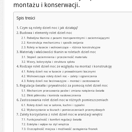
montażu i konserwacji.
Spis treści
Czym są rolety dzień noc i jak działają?
Budowa i elementy rolet dzień noc
Podwójna tkanina z pasami transparentnymi i zaciemniającymi
Konstrukcja mechanizmu i sposób zwijania
Rolety w kasecie i wolnowiszące – różnice konstrukcyjne
Materiały i właściwości tkanin w roletach dzień noc
Stopień zaciemnienia i przezierność materiału
Wzory, kolorystyka i struktura splotu
Rodzaje rolet dzień noc ze względu na montaż i konstrukcję
Rolety dzień noc w kasecie z prowadnicami bocznymi
Wolnowiszące rolety dzień noc – zalety i ograniczenia
Rolety dzień noc bezinwazyjne – montaż i zastosowanie
Regulacja światła i prywatności za pomocą rolet dzień noc
Mechanizm przesuwania pasów i zmiana natężenia światła
Efekt półmroku i kontrola nasłonecznienia
Zastosowania rolet dzień noc w różnych pomieszczeniach
Rolety dzień noc w salonie, kuchni i sypialni
Wykorzystanie w biurach i pomieszczeniach przemysłowych
Zalety korzystania z rolet dzień noc w aranżacji wnętrz
Funkcjonalność i komfort regulacji światła
Estetyka i wpływ na styl wnętrza
Oszczędność miejsca i możliwość zastąpienia firanek