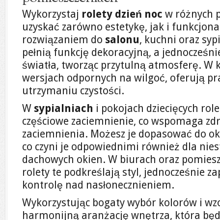
Wykorzystaj
rolety dzień noc
w różnych p
uzyskać zarówno estetykę, jak i funkcjon
rozwiązaniem do
salonu
, kuchni oraz syp
pełnią funkcję dekoracyjną, a jednocześ
światła, tworząc przytulną atmosferę. W 
wersjach odpornych na wilgoć, oferują pr
utrzymaniu czystości.
W
sypialniach
i pokojach dziecięcych rol
częściowe zaciemnienie, co wspomaga zdr
zaciemnienia. Możesz je dopasować do ok
co czyni je odpowiednimi również dla ni
dachowych okien. W biurach oraz pomiesz
rolety te podkreślają styl, jednocześnie 
kontrolę nad nasłonecznieniem.
Wykorzystując bogaty wybór kolorów i wz
harmonijną aranżację wnętrza, która bę