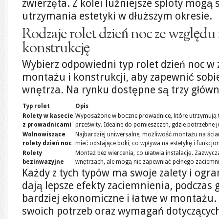
zwierzęta. Z kolei luźniejsze sploty mogą
utrzymania estetyki w dłuższym okresie.
Rodzaje rolet dzień noc ze względu
konstrukcję
Wybierz odpowiedni typ rolet dzień noc w 
montażu i konstrukcji, aby zapewnić sobi
wnętrza. Na rynku dostępne są trzy główn
Typ rolet
Opis
Rolety w kasecie
Wyposażone w boczne prowadnice, które utrzymują t
z prowadnicami
prześwity. Idealne do pomieszczeń, gdzie potrzebne j
Wolnowiszące
Najbardziej uniwersalne, możliwość montażu na ściani
rolety dzień noc
mieć odstające boki, co wpływa na estetykę i funkcjo
Rolety
Montaż bez wiercenia, co ułatwia instalację. Zazwyc
bezinwazyjne
wnętrzach, ale mogą nie zapewniać pełnego zaciemni
Każdy z tych typów ma swoje zalety i ogra
dają lepsze efekty zaciemnienia, podczas
bardziej ekonomiczne i łatwe w montażu.
swoich potrzeb oraz wymagań dotyczących