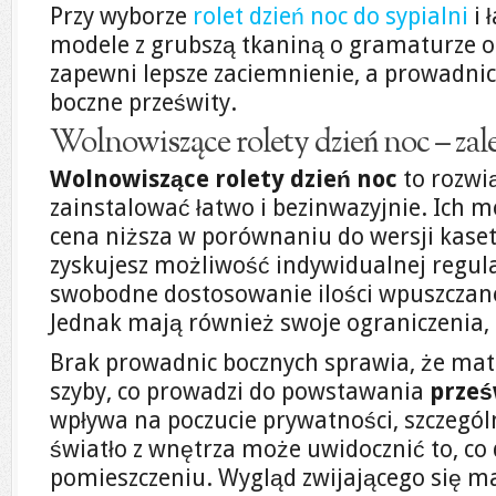
Przy wyborze
rolet dzień noc do sypialni
i 
modele z grubszą tkaniną o gramaturze o
zapewni lepsze zaciemnienie, a prowadni
boczne prześwity.
Wolnowiszące rolety dzień noc – zale
Wolnowiszące rolety dzień noc
to rozwi
zainstalować łatwo i bezinwazyjnie. Ich m
cena niższa w porównaniu do wersji kaset
zyskujesz możliwość indywidualnej regula
swobodne dostosowanie ilości wpuszczane
Jednak mają również swoje ograniczenia, 
Brak prowadnic bocznych sprawia, że ma
szyby, co prowadzi do powstawania
prześ
wpływa na poczucie prywatności, szczegól
światło z wnętrza może uwidocznić to, co 
pomieszczeniu. Wygląd zwijającego się m