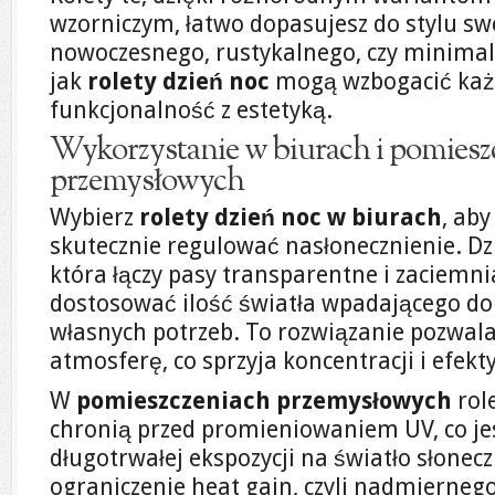
wzorniczym, łatwo dopasujesz do stylu sw
nowoczesnego, rustykalnego, czy minimali
jak
rolety dzień noc
mogą wzbogacić każd
funkcjonalność z estetyką.
Wykorzystanie w biurach i pomiesz
przemysłowych
Wybierz
rolety dzień noc w biurach
, ab
skutecznie regulować nasłonecznienie. Dz
która łączy pasy transparentne i zaciemn
dostosować ilość światła wpadającego do
własnych potrzeb. To rozwiązanie pozwal
atmosferę, co sprzyja koncentracji i efekt
W
pomieszczeniach przemysłowych
rol
chronią przed promieniowaniem UV, co j
długotrwałej ekspozycji na światło słone
ograniczenie heat gain, czyli nadmierneg