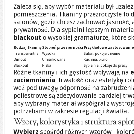
Zaleca się, aby wybór materiału był uzależ
pomieszczenia. Tkaniny przezroczyste to 
salonów, gdzie chcesz zachować jasność,
prywatność. Dla sypialni lepszym materi
blackout
o wysokiej gramaturze, które sk
Rodzaj tkaniny
Stopień przezierności
Przykładowe zastosowanie
Transparentna
Wysoka
Salon, pokoje dzienne
Dimout
Umiarkowana
Kuchnia, biuro
Blackout
Niska
Sypialnia, pokoje do pracy
Różne tkaniny i ich gęstość wpływają na
zaciemnienia
, trwałość oraz estetykę ro
weź pod uwagę odporność na zabrudzenia 
poliestrowe są zdecydowanie bardziej trwa
aby wybrany materiał współgrał z wystro
potrzebami w zakresie regulacji światła.
Wzory, kolorystyka i struktura splo
Wybierz
spośród różnych wzorów i koloró