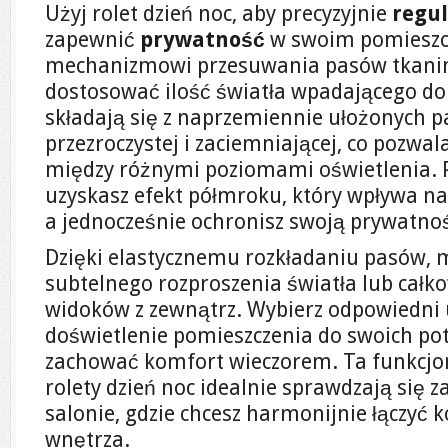
Użyj rolet dzień noc, aby precyzyjnie
regu
zapewnić
prywatność
w swoim pomieszcz
mechanizmowi przesuwania pasów tkani
dostosować ilość światła wpadającego do 
składają się z naprzemiennie ułożonych 
przezroczystej i zaciemniającej, co pozwal
między różnymi poziomami oświetlenia. P
uzyskasz efekt półmroku, który wpływa na
a jednocześnie ochronisz swoją prywatno
Dzięki elastycznemu rozkładaniu pasów, m
subtelnego rozproszenia światła lub cał
widoków z zewnątrz. Wybierz odpowiedni
doświetlenie pomieszczenia do swoich pot
zachować komfort wieczorem. Ta funkcjo
rolety dzień noc idealnie sprawdzają się z
salonie, gdzie chcesz harmonijnie łączyć 
wnętrza.