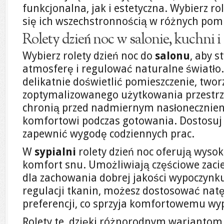
funkcjonalna, jak i estetyczna. Wybierz rol
się ich wszechstronnością w różnych pom
Rolety dzień noc w salonie, kuchni i 
Wybierz rolety dzień noc do
salonu
, aby s
atmosferę i regulować naturalne światło
delikatnie doświetlić pomieszczenie, twor
zoptymalizowanego użytkowania przestrze
chronią przed nadmiernym nasłonecznieni
komfortowi podczas gotowania. Dostosuj j
zapewnić wygodę codziennych prac.
W
sypialni
rolety dzień noc oferują wysok
komfort snu. Umożliwiają częściowe zacie
dla zachowania dobrej jakości wypoczynku
regulacji tkanin, możesz dostosować natę
preferencji, co sprzyja komfortowemu wy
Rolety te, dzięki różnorodnym wariantom