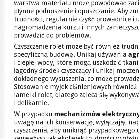
warstwa materiału może powodować zacięc
płynne podnoszenie i opuszczanie. Aby z
trudności, regularnie czyść prowadnice i 
nagromadzenia kurzu i innych zanieczysz
prowadzić do problemów.
Czyszczenie rolet może być również trudni
specyficzną budowę. Unikaj używania
ag
i ciepłej wody, które mogą uszkodzić tkan
łagodny środek czyszczący i unikaj moczen
dokładnego wysuszenia, co może prowadzi
Stosowanie myjek ciśnieniowych również m
lamelki rolet, dlatego zaleca się wykonyw
i delikatnie.
W przypadku
mechanizmów elektryczn
uwagę na ich konserwację, wyłączając na
czyszczenia, aby uniknąć przypadkowego u
zauważysz jakiekolwiek trudności w obsłud