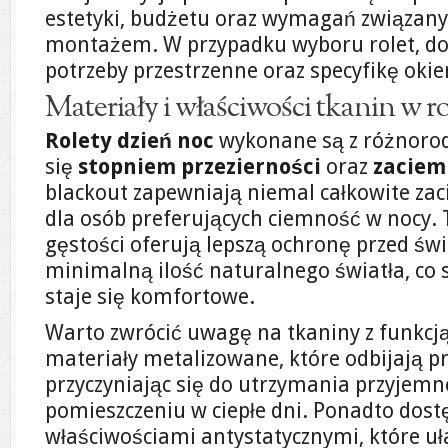
estetyki, budżetu oraz wymagań związanyc
montażem. W przypadku wyboru rolet, dob
potrzeby przestrzenne oraz specyfikę okien
Materiały i właściwości tkanin w r
Rolety dzień noc
wykonane są z różnorod
się
stopniem przezierności
oraz
zaciem
blackout zapewniają niemal całkowite zaci
dla osób preferujących ciemność w nocy.
gęstości oferują lepszą ochronę przed św
minimalną ilość naturalnego światła, co 
staje się komfortowe.
Warto zwrócić uwagę na tkaniny z funkcją 
materiały metalizowane, które odbijają p
przyczyniając się do utrzymania przyjem
pomieszczeniu w ciepłe dni. Ponadto dost
właściwościami antystatycznymi, które uła