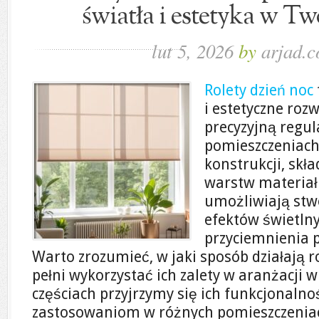
światła i estetyka w T
lut 5, 2026
by
arjad.c
Rolety dzień noc
i estetyczne roz
precyzyjną regul
pomieszczeniach.
konstrukcji, skła
warstw materiału
umożliwiają stw
efektów świetlny
przyciemnienia p
Warto zrozumieć, w jaki sposób działają ro
pełni wykorzystać ich zalety w aranżacji 
częściach przyjrzymy się ich funkcjonalnoś
zastosowaniom w różnych pomieszczeniac