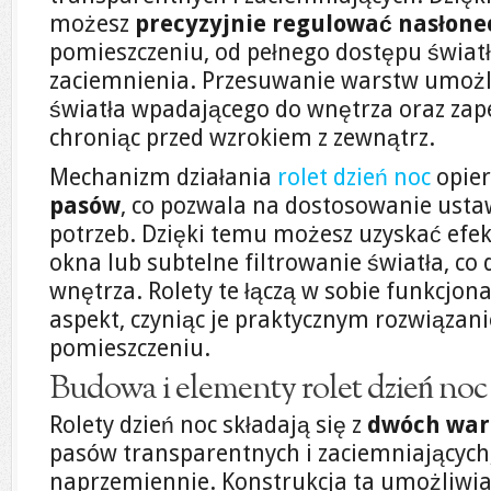
możesz
precyzyjnie regulować nasłone
pomieszczeniu, od pełnego dostępu świat
zaciemnienia. Przesuwanie warstw umożli
światła wpadającego do wnętrza oraz za
chroniąc przed wzrokiem z zewnątrz.
Mechanizm działania
rolet dzień noc
opier
pasów
, co pozwala na dostosowanie usta
potrzeb. Dzięki temu możesz uzyskać efek
okna lub subtelne filtrowanie światła, co 
wnętrza. Rolety te łączą w sobie funkcjon
aspekt, czyniąc je praktycznym rozwiąza
pomieszczeniu.
Budowa i elementy rolet dzień noc
Rolety dzień noc składają się z
dwóch war
pasów transparentnych i zaciemniających,
naprzemiennie. Konstrukcja ta umożliwia