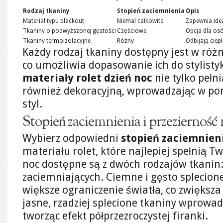
Rodzaj tkaniny
Stopień zaciemnienia
Opis
Material typu blackout
Niemal całkowite
Zapewnia ide
Tkaniny o podwyższonej gęstości
Częściowe
Opcja dla osó
Tkaniny termoizolacyjne
Różny
Odbijają ciep
Każdy rodzaj tkaniny dostępny jest w różn
co umożliwia dopasowanie ich do stylisty
materiały rolet dzień noc
nie tylko pełni
również dekoracyjną, wprowadzając w pom
styl.
Stopień zaciemnienia i przezierność
Wybierz odpowiedni
stopień zaciemnien
materiału rolet, które najlepiej spełnią Tw
noc dostępne są z dwóch rodzajów tkanin
zaciemniających. Ciemne i gęsto splecion
większe ograniczenie światła, co zwiększa
jasne, rzadziej splecione tkaniny wprowad
tworząc efekt półprzezroczystej firanki.