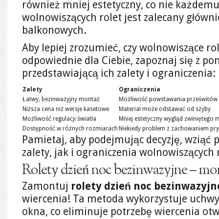
również mniej estetyczny, co nie każdem
wolnowiszących rolet jest zalecany główni
balkonowych.
Aby lepiej zrozumieć, czy wolnowiszące rol
odpowiednie dla Ciebie, zapoznaj się z po
przedstawiającą ich zalety i ograniczenia:
Zalety
Ograniczenia
Łatwy, bezinwazyjny montaż
Możliwość powstawania prześwitów
Niższa cena niż wersje kasetowe
Materiał może odstawać od szyby
Możliwość regulacji światła
Mniej estetyczny wygląd zwiniętego m
Dostępność w różnych rozmiarach
Niekiedy problem z zachowaniem pry
Pamietaj, aby podejmując decyzję, wziąć
zalety, jak i ograniczenia wolnowiszących 
Rolety dzień noc bezinwazyjne – mo
Zamontuj
rolety dzień noc bezinwazyjn
wiercenia! Ta metoda wykorzystuje uchw
okna, co eliminuje potrzebę wiercenia o