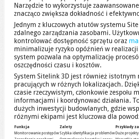
Narzędzie to wykorzystuje zaawansowane 
znacząco zwiększa dokładność i efektywn
Jednym z kluczowych atutów systemu Site
zdalnego zarządzania zasobami. Użytkow
kontrolować dostępność sprzętu oraz
ma
minimalizuje ryzyko opóźnień w realizacj
system pozwala na optymalizację procesów
oszczędności czasu i kosztów.
System Sitelink 3D jest również istotnym
pracujących w różnych lokalizacjach. Dzię
czasie rzeczywistym, członkowie zespołu 
informacjami i koordynować działania. To
dużych inwestycji budowlanych, gdzie ws
różnymi ekipami jest kluczowa dla powod
Funkcja
Zalety
Przykłady z
Monitorowanie postępów
Szybka identyfikacja problemów
Duże projekt