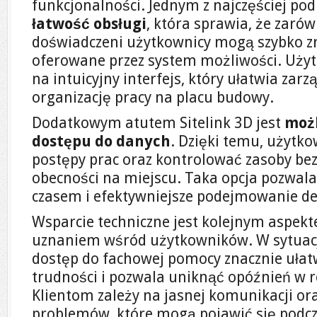
funkcjonalności. Jednym z najczęściej po
łatwość obsługi
, która sprawia, że zarów
doświadczeni użytkownicy mogą szybko z
oferowane przez system możliwości. Użyt
na intuicyjny interfejs, który ułatwia zar
organizację pracy na placu budowy.
Dodatkowym atutem Sitelink 3D jest
moż
dostępu do danych
. Dzięki temu, użyt
postępy prac oraz kontrolować zasoby bez 
obecności na miejscu. Taka opcja pozwala
czasem i efektywniejsze podejmowanie dec
Wsparcie techniczne jest kolejnym aspekte
uznaniem wśród użytkowników. W sytuac
dostęp do fachowej pomocy znacznie ułat
trudności i pozwala uniknąć opóźnień w re
Klientom zależy na jasnej komunikacji or
problemów, które mogą pojawić się podcz