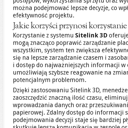
postępów, wykorzystania sprzętu oraz wy
można podejmować lepsze decyzje, co wp
efektywność projektu.
Jakie korzyści przynosi korzystanie
Korzystanie z systemu
Sitelink 3D
oferuje
mogą znacząco poprawić zarządzanie pla
wszystkim, system ten zwiększa efektywno
się na lepsze zarządzanie czasem i zasob
i dostęp do najważniejszych informacji w 
umożliwiają szybsze reagowanie na zmia
potencjalnym problemom.
Dzięki zastosowaniu Sitelink 3D, mened
zaoszczędzić znaczną ilość czasu, eliminu
wprowadzania danych oraz przeszukiwan
papierowej. Zdalny dostęp do informacji s
podejmowania decyzji staje się bardziej pł
skutkuje lepszą komunikacją w zespole or