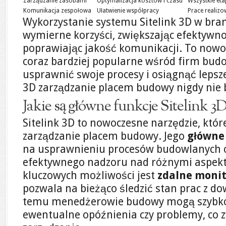
Zarządzanie zasobami
Optymalizacja kosztów i czasu
Wszystkie et
Komunikacja zespołowa
Ułatwienie współpracy
Prace realizo
Wykorzystanie systemu Sitelink 3D w bra
wymierne korzyści, zwiększając efektywno
poprawiając jakość komunikacji. To nowoc
coraz bardziej popularne wśród firm budo
usprawnić swoje procesy i osiągnąć lepsze 
3D zarządzanie placem budowy nigdy nie b
Jakie są główne funkcje Sitelink 3D
Sitelink 3D to nowoczesne narzędzie, któr
zarządzanie placem budowy. Jego
główne
na usprawnieniu procesów budowlanych 
efektywnego nadzoru nad różnymi aspekta
kluczowych możliwości jest
zdalne moni
pozwala na bieżąco śledzić stan prac z do
temu menedżerowie budowy mogą szybk
ewentualne opóźnienia czy problemy, co 