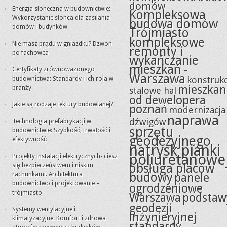
domów
Energia słoneczna w budownictwie:
Kompleksowa
Wykorzystanie słońca dla zasilania
budowa domów
domów i budynków
Trójmiasto
kompleksowe
Nie masz prądu w gniazdku? Dzwoń
remonty i
po fachowca
wykańczanie
mieszkań -
Certyfikaty zrównoważonego
Warszawa
konstrukc
budownictwa: Standardy i ich rola w
mieszkan
branży
stalowe hal
od dewelopera
Jakie są rodzaje tektury budowlanej?
poznań
modernizacja
naprawa
dźwigów
Technologia prefabrykacji w
sprzętu
budownictwie: Szybkość, trwałość i
geodezyjnego
efektywność
natrysk pianki
poliuretanowe
Projekty instalacji elektrycznych- ciesz
obsługa placów
się bezpieczeństwem i niskim
budowy
rachunkami. Architektura
panele
budownictwo i projektowanie –
ogrodzeniowe
trójmiasto
Warszawa
podstaw
geodezji
Systemy wentylacyjne i
inżynieryjnej
klimatyzacyjne: Komfort i zdrowa
standardy