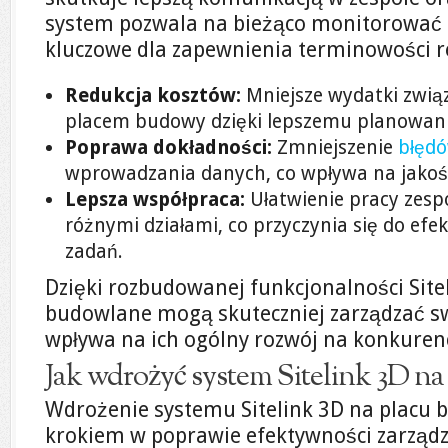
system pozwala na bieżąco monitorować p
kluczowe dla zapewnienia terminowości re
Redukcja kosztów:
Mniejsze wydatki zwią
placem budowy dzięki lepszemu planowaniu
Poprawa dokładności:
Zmniejszenie
błęd
wprowadzania danych, co wpływa na jako
Lepsza współpraca:
Ułatwienie pracy zesp
różnymi działami, co przyczynia się do efe
zadań.
Dzięki rozbudowanej funkcjonalności Site
budowlane mogą skuteczniej zarządzać sw
wpływa na ich ogólny rozwój na konkuren
Jak wdrożyć system Sitelink 3D n
Wdrożenie systemu Sitelink 3D na placu 
krokiem w poprawie efektywności zarząd