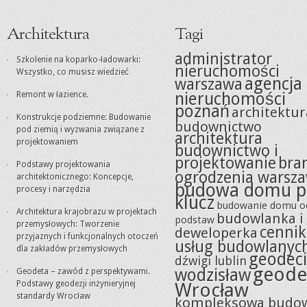
Architektura
Tagi
administrator
Szkolenie na koparko-ładowarki:
nieruchomości
Wszystko, co musisz wiedzieć
agencja
warszawa
nieruchomości
Remont w łazience.
poznań
architektur
Konstrukcje podziemne: Budowanie
budownictwo
pod ziemią i wyzwania związane z
architektura
projektowaniem
budownictwo i
projektowanie
bra
Podstawy projektowania
ogrodzenia warsz
architektonicznego: Koncepcje,
budowa domu p
procesy i narzędzia
klucz
budowanie domu o
Architektura krajobrazu w projektach
budowlanka i
podstaw
przemysłowych: Tworzenie
cennik
deweloperka
przyjaznych i funkcjonalnych otoczeń
usług budowlanyc
dla zakładów przemysłowych
geodeci
dźwigi lublin
geode
wodzisław
Geodeta – zawód z perspektywami.
Podstawy geodezji inżynieryjnej
Wrocław
standardy Wrocław
kompleksowa budo