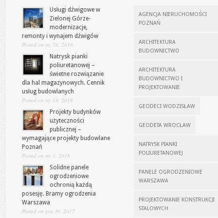
Usługi dźwigowe w
AGENCJA NIERUCHOMOŚCI
Zielonej Górze-
POZNAŃ
modernizacje,
remonty i wynajem dźwigów
ARCHITEKTURA
Posted on sty 20, 2018
BUDOWNICTWO
Natrysk pianki
poliuretanowej –
ARCHITEKTURA
świetne rozwiązanie
BUDOWNICTWO I
dla hal magazynowych. Cennik
PROJEKTOWANIE
usług budowlanych
Posted on sty 18, 2018
GEODECI WODZISŁAW
Projekty budynków
użyteczności
GEODETA WROCŁAW
publicznej –
wymagające projekty budowlane
NATRYSK PIANKI
Poznań
POLIURETANOWEJ
Posted on sty 3, 2018
Solidne panele
PANELE OGRODZENIOWE
ogrodzeniowe
WARSZAWA
ochronią każdą
posesję. Bramy ogrodzenia
PROJEKTOWANIE KONSTRUKCJI
Warszawa
STALOWYCH
Posted on gru 30, 2017