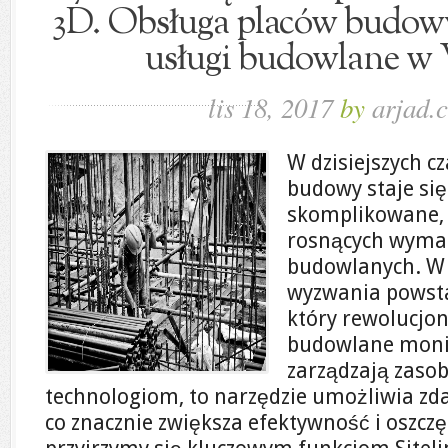
3D. Obsługa placów budowy
usługi budowlane w
lis 18, 2017
by
arjad.
W dzisiejszych c
budowy staje się
skomplikowane, 
rosnących wymag
budowlanych. W 
wyzwania powstał
który rewolucjo
budowlane monit
zarządzają zaso
technologiom, to narzędzie umożliwia zd
co znacznie zwiększa efektywność i oszcz