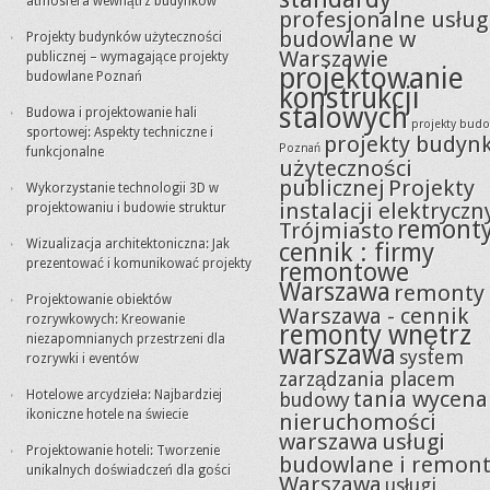
atmosfera wewnątrz budynków
profesjonalne usług
budowlane w
Projekty budynków użyteczności
Warszawie
publicznej – wymagające projekty
projektowanie
budowlane Poznań
konstrukcji
stalowych
Budowa i projektowanie hali
projekty bud
sportowej: Aspekty techniczne i
projekty budyn
Poznań
funkcjonalne
użyteczności
publicznej
Projekty
Wykorzystanie technologii 3D w
instalacji elektryczn
projektowaniu i budowie struktur
remont
Trójmiasto
Wizualizacja architektoniczna: Jak
cennik : firmy
prezentować i komunikować projekty
remontowe
Warszawa
remonty
Projektowanie obiektów
Warszawa - cennik
rozrywkowych: Kreowanie
remonty wnętrz
niezapomnianych przestrzeni dla
warszawa
system
rozrywki i eventów
zarządzania placem
tania wycena
Hotelowe arcydzieła: Najbardziej
budowy
ikoniczne hotele na świecie
nieruchomości
warszawa
usługi
Projektowanie hoteli: Tworzenie
budowlane i remon
unikalnych doświadczeń dla gości
Warszawa
usługi