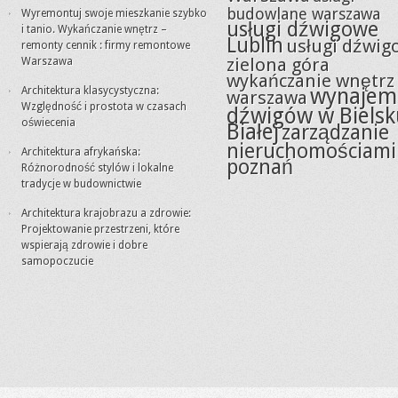
budowlane warszawa
Wyremontuj swoje mieszkanie szybko
usługi dźwigowe
i tanio. Wykańczanie wnętrz –
Lublin
usługi dźwig
remonty cennik : firmy remontowe
zielona góra
Warszawa
wykańczanie wnętrz
wynajem
Architektura klasycystyczna:
warszawa
Względność i prostota w czasach
dźwigów w Bielsk
oświecenia
Białej
zarządzanie
nieruchomościami
Architektura afrykańska:
poznań
Różnorodność stylów i lokalne
tradycje w budownictwie
Architektura krajobrazu a zdrowie:
Projektowanie przestrzeni, które
wspierają zdrowie i dobre
samopoczucie