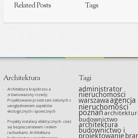
Related Posts
Tags
Architektura
Tagi
administrator
Architektura krajobrazu a
nieruchomości
zrównoważony rozwój:
agencja
warszawa
Projektowanie przestrzeni zielonych z
nieruchomości
uwzględnieniem aspektów
poznań
ekologicznych i społecznych
architektur
budownictwo
Projekty instalacji elektrycznych- ciesz
architektura
się bezpieczeństwem i niskim
budownictwo i
rachunkami. Architektura
projektowanie
bra