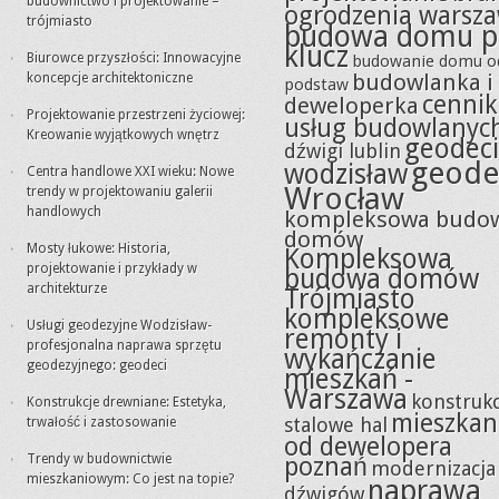
budownictwo i projektowanie –
ogrodzenia warsz
trójmiasto
budowa domu p
klucz
Biurowce przyszłości: Innowacyjne
budowanie domu o
budowlanka i
koncepcje architektoniczne
podstaw
cennik
deweloperka
Projektowanie przestrzeni życiowej:
usług budowlanyc
Kreowanie wyjątkowych wnętrz
geodeci
dźwigi lublin
geode
wodzisław
Centra handlowe XXI wieku: Nowe
Wrocław
trendy w projektowaniu galerii
handlowych
kompleksowa budo
domów
Mosty łukowe: Historia,
Kompleksowa
projektowanie i przykłady w
budowa domów
architekturze
Trójmiasto
kompleksowe
Usługi geodezyjne Wodzisław-
remonty i
profesjonalna naprawa sprzętu
wykańczanie
geodezyjnego: geodeci
mieszkań -
Warszawa
konstrukc
Konstrukcje drewniane: Estetyka,
mieszkan
stalowe hal
trwałość i zastosowanie
od dewelopera
Trendy w budownictwie
poznań
modernizacja
mieszkaniowym: Co jest na topie?
naprawa
dźwigów