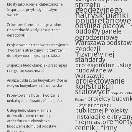
sprzętu
Mosty jako ikony architektoniczne:
geodezyjnego
Inspirujące przykłady na całym
natrysk pianki
świecie
poliuretanowe
obsługa placów
Zrównoważone instalacje wodne:
budowy
panele
Oszczędność wody i rekuperacja
deszczówki
ogrodzeniowe
Warszawa
podstaw
Projektowanie terenów rekreacyjnych:
geodezji
Tworzenie atrakcyjnych przestrzeni
inżynieryjnej
do aktywności fizycznej i relaksu
standardy
profesjonalne usług
Inspekcje budowlane: Jak przebiegają
budowlane w
i czego się spodziewać
Warszawie
projektowanie
Analiza cyklu życia budynków: Ocena
konstrukcji
wpływu budynków na środowisko
stalowych
projekty bud
Projektowanie hoteli: Tworzenie
projekty budyn
Poznań
unikalnych doświadczeń dla gości
użyteczności
publicznej
Projekty
Usługi budowlane – firma z
instalacji elektryczn
doświadczeniem i renomą.
remont
Trójmiasto
Architektura budownictwo,
cennik : firmy
budowanie domu od podstaw
Warszawa