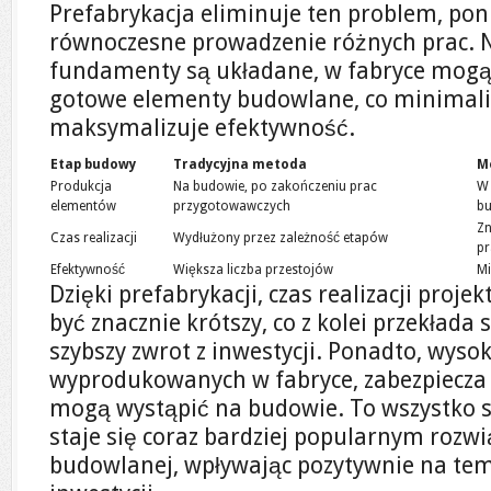
Prefabrykacja eliminuje ten problem, po
równoczesne prowadzenie różnych prac. N
fundamenty są układane, w fabryce mog
gotowe elementy budowlane, co minimaliz
maksymalizuje efektywność.
Etap budowy
Tradycyjna metoda
M
Produkcja
Na budowie, po zakończeniu prac
W 
elementów
przygotowawczych
b
Zn
Czas realizacji
Wydłużony przez zależność etapów
p
Efektywność
Większa liczba przestojów
Mi
Dzięki prefabrykacji, czas realizacji pro
być znacznie krótszy, co z kolei przekłada 
szybszy zwrot z inwestycji. Ponadto, wys
wyprodukowanych w fabryce, zabezpiecza
mogą wystąpić na budowie. To wszystko s
staje się coraz bardziej popularnym roz
budowlanej, wpływając pozytywnie na temp