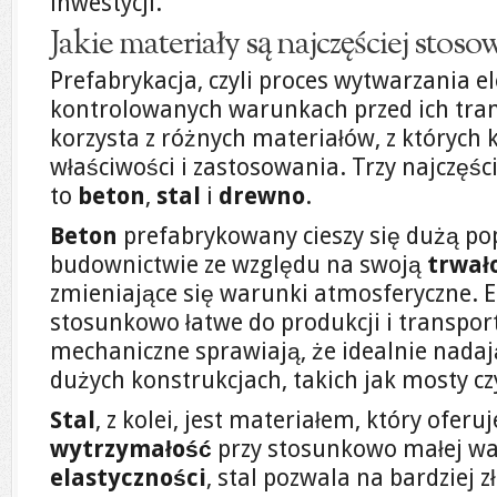
inwestycji.
Jakie materiały są najczęściej stos
Prefabrykacja, czyli proces wytwarzania
kontrolowanych warunkach przed ich tra
korzysta z różnych materiałów, z których
właściwości i zastosowania. Trzy najczęśc
to
beton
,
stal
i
drewno
.
Beton
prefabrykowany cieszy się dużą po
budownictwie ze względu na swoją
trwał
zmieniające się warunki atmosferyczne. 
stosunkowo łatwe do produkcji i transport
mechaniczne sprawiają, że idealnie nadaj
dużych konstrukcjach, takich jak mosty c
Stal
, z kolei, jest materiałem, który ofer
wytrzymałość
przy stosunkowo małej wad
elastyczności
, stal pozwala na bardziej 