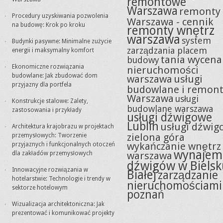
remontowe
Warszawa
remonty
Procedury uzyskiwania pozwolenia
Warszawa - cennik
na budowę: Krok po kroku
remonty wnętrz
warszawa
system
Budynki pasywne: Minimalne zużycie
zarządzania placem
energii i maksymalny komfort
tania wycena
budowy
Ekonomiczne rozwiązania
nieruchomości
budowlane: Jak zbudować dom
warszawa
usługi
przyjazny dla portfela
budowlane i remon
Warszawa
usługi
Konstrukcje stalowe: Zalety,
budowlane warszawa
zastosowania i przykłady
usługi dźwigowe
Lublin
usługi dźwig
Architektura krajobrazu w projektach
zielona góra
przemysłowych: Tworzenie
wykańczanie wnętrz
przyjaznych i funkcjonalnych otoczeń
wynajem
dla zakładów przemysłowych
warszawa
dźwigów w Bielsk
Innowacyjne rozwiązania w
Białej
zarządzanie
hotelarstwie: Technologie i trendy w
nieruchomościami
sektorze hotelowym
poznań
Wizualizacja architektoniczna: Jak
prezentować i komunikować projekty