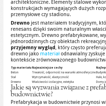
architektoniczne. Elementy stalowe wyko
konstrukcjach wymagających dużych rozpię
przemysłowe czy stadionu.
Drewno
jest materiałem tradycyjnym, kt
renesans dzięki swoim naturalnym właści
estetycznym. Drewno prefabrykowane, w
jednorodzinnych czy obiektach rekreacyj
przyjemny wygląd
, który często preferu
drewno jako
materiał
odnawialny zyskuje
kontekście zrównoważonego budownictw
Typ materiału
Najważniejsze cechy
Najlep
Beton
Trwałość, odporność na warunki atmosferyczne
Budynki
Stal
Wytrzymałość, elastyczność
Hale, k
Drewno
Właściwości izolacyjne, estetyka
Domy je
Jakie są wyzwania związane z prefa
budownictwie?
Prefabrykacja w budownictwie przynosi wie