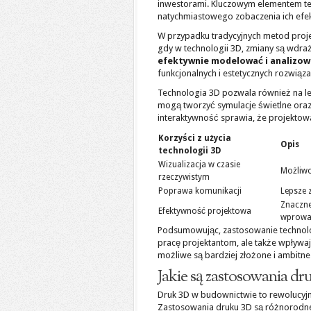
inwestorami. Kluczowym elementem te
natychmiastowego zobaczenia ich efek
W przypadku tradycyjnych metod proj
gdy w technologii 3D, zmiany są wdra
efektywnie modelować i analizow
funkcjonalnych i estetycznych rozwiąza
Technologia 3D pozwala również na lep
mogą tworzyć symulacje świetlne ora
interaktywność sprawia, że projektowani
Korzyści z użycia
Opis
technologii 3D
Wizualizacja w czasie
Możliwo
rzeczywistym
Poprawa komunikacji
Lepsze 
Znaczne
Efektywność projektowa
wprowa
Podsumowując, zastosowanie technologii
pracę projektantom, ale także wpływaj
możliwe są bardziej złożone i ambitne 
Jakie są zastosowania d
Druk 3D w budownictwie to rewolucyjn
Zastosowania druku 3D są różnorodne