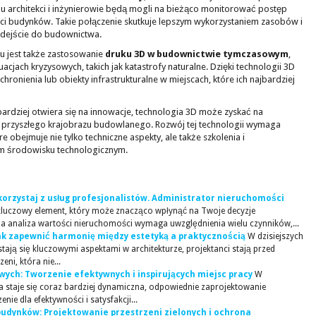
mu architekci i inżynierowie będą mogli na bieżąco monitorować postęp
ści budynków. Takie połączenie skutkuje lepszym wykorzystaniem zasobów i
dejście do budownictwa.
u jest także zastosowanie
druku 3D w budownictwie tymczasowym
,
jach kryzysowych, takich jak katastrofy naturalne. Dzięki technologii 3D
onienia lub obiekty infrastrukturalne w miejscach, które ich najbardziej
ardziej otwiera się na innowacje, technologia 3D może zyskać na
cią przyszłego krajobrazu budowlanego. Rozwój tej technologii wymaga
 obejmuje nie tylko techniczne aspekty, ale także szkolenia i
m środowisku technologicznym.
orzystaj z usług profesjonalistów. Administrator nieruchomości
luczowy element, który może znacząco wpłynąć na Twoje decyzje
a analiza wartości nieruchomości wymaga uwzględnienia wielu czynników,...
Jak zapewnić harmonię między estetyką a praktycznością
W dzisiejszych
stają się kluczowymi aspektami w architekturze, projektanci stają przed
ni, która nie...
wych: Tworzenie efektywnych i inspirujących miejsc pracy
W
wa staje się coraz bardziej dynamiczna, odpowiednie zaprojektowanie
ie dla efektywności i satysfakcji...
udynków: Projektowanie przestrzeni zielonych i ochrona