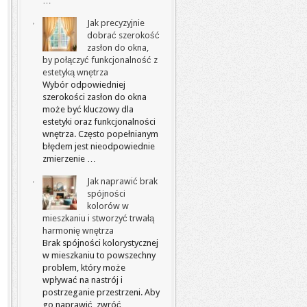
…
Jak precyzyjnie
dobrać szerokość
zasłon do okna,
by połączyć funkcjonalność z
estetyką wnętrza
Wybór odpowiedniej
szerokości zasłon do okna
może być kluczowy dla
estetyki oraz funkcjonalności
wnętrza. Często popełnianym
błędem jest nieodpowiednie
zmierzenie …
Jak naprawić brak
spójności
kolorów w
mieszkaniu i stworzyć trwałą
harmonię wnętrza
Brak spójności kolorystycznej
w mieszkaniu to powszechny
problem, który może
wpływać na nastrój i
postrzeganie przestrzeni. Aby
go naprawić, zwróć …