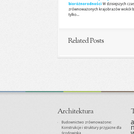
bioróżnorodności
W dzisiejszych cza
zrównoważonych krajobrazów wokół bu
tylko...
Related Posts
Architektura
T
a
Budownictwo zrównoważone:
Konstrukcje i struktury przyjazne dla
środowiska