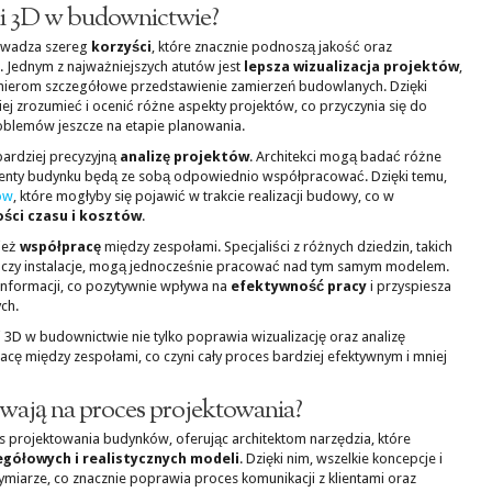
gii 3D w budownictwie?
owadza szereg
korzyści
, które znacznie podnoszą jakość oraz
 Jednym z najważniejszych atutów jest
lepsza wizualizacja projektów
,
ynierom szczegółowe przedstawienie zamierzeń budowlanych. Dzięki
zrozumieć i ocenić różne aspekty projektów, co przyczynia się do
roblemów jeszcze na etapie planowania.
ardziej precyzyjną
analizę projektów
. Architekci mogą badać różne
ementy budynku będą ze sobą odpowiednio współpracować. Dzięki temu,
ów
, które mogłyby się pojawić w trakcie realizacji budowy, co w
ści czasu i kosztów
.
ież
współpracę
między zespołami. Specjaliści z różnych dziedzin, takich
alna czy instalacje, mogą jednocześnie pracować nad tym samym modelem.
informacji, co pozytywnie wpływa na
efektywność pracy
i przyspiesza
ch.
3D w budownictwie nie tylko poprawia wizualizację oraz analizę
acę między zespołami, co czyni cały proces bardziej efektywnym i mniej
wają na proces projektowania?
s projektowania budynków, oferując architektom narzędzia, które
egółowych i realistycznych modeli
. Dzięki nim, wszelkie koncepcje i
miarze, co znacznie poprawia proces komunikacji z klientami oraz