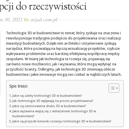
cji do rzeczywistości
ru 30, 2021
by
arjad.com.pl
Technologie 3D w budownictwie to temat, który zyskuje na znaczeniu i
rewolucjonizuje tradycyjne podejście do projektowania oraz realizacji
inwestycji budowlanych. Dzięki nim architekci i inżynierowie zyskują
narzędzia, które pozwalają na lepszą wizualizację projektów, szybsze
wykrywanie problemów oraz bardziej efektywną współpracę między
zespołami. W miarę jak technologia ta rozwija się, pojawiają się
zarówno nowe możliwości, jak i wyzwania, które mogą wpłynąć na
przyszłość branży. Odkryjmy, jak technologie 3D zmieniają oblicze
budownictwa i jakie innowacje mogą nas czekać w najbliższych latach.
Spis treści
Jakie są zalety technologii 3D w budownictwie?
Jak technologie 3D wpływają na proces projektowania?
Jakie są zastosowania druku 3D w budownictwie?
Jakie wyzwania wiążą się z wdrażaniem technologii 3D w
budownictwie?
Jakie są przyszłe kierunki rozwoju technologii 3D w budownictwie?