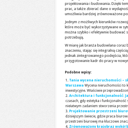
projektowania i budowania. Dzięki te
prac, a także zbierać dane o wydajno
umożliwia bardziej zrównoważone po
Jednym z możliwych kierunków rozwoj
które może być wykorzystywane w sytuac
można szybko i efektywnie budować schr
potrzebują.
W miarę jak branża budowlana coraz b
znaczeniu, stając się integralną częś
jednak zintegrowanego podejścia, które
przygotowanie kadr do pracy w nowy
Podobne wpisy:
Tania wycena nieruchomości – sk
Warszawa
Wycena nieruchomości to k
inwestycyjne. Właściwie przeprowadzon
Architektura i funkcjonalność: 
czasach, gdy estetyka i funkcjonalność 
niełatwym zadaniem stworzenia przestrze
Projektowanie przestrzeni biuro
dzisiejszym świecie, gdzie praca biuro
przestrzeni biurowej ma kluczowe znaczen
Zrównoważony krajobraz wokół b