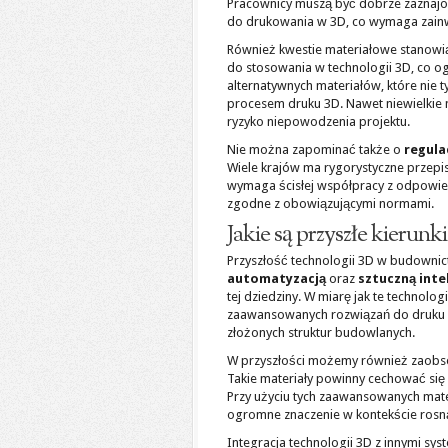
Pracownicy muszą być dobrze zaznaj
do drukowania w 3D, co wymaga zain
Również kwestie materiałowe stanowią 
do stosowania w technologii 3D, co o
alternatywnych materiałów, które nie 
procesem druku 3D. Nawet niewielkie
ryzyko niepowodzenia projektu.
Nie można zapominać także o
regula
Wiele krajów ma rygorystyczne przepi
wymaga ścisłej współpracy z odpowied
zgodne z obowiązującymi normami.
Jakie są przyszłe kierun
Przyszłość technologii 3D w budownic
automatyzacją
oraz
sztuczną inte
tej dziedziny. W miarę jak te technol
zaawansowanych rozwiązań do druku 3
złożonych struktur budowlanych.
W przyszłości możemy również zaobs
Takie materiały powinny cechować się 
Przy użyciu tych zaawansowanych mate
ogromne znaczenie w kontekście ros
Integracja technologii 3D z innymi sys