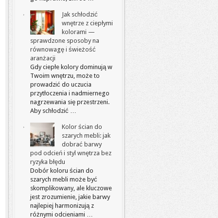
Jak schłodzić
wnętrze z ciepłymi
kolorami —
sprawdzone sposoby na
równowagę i świeżość
aranżacji
Gdy ciepłe kolory dominują w
Twoim wnętrzu, może to
prowadzić do uczucia
przytłoczenia i nadmiernego
nagrzewania się przestrzeni.
Aby schłodzić …
Kolor ścian do
szarych mebli: jak
dobrać barwy
pod odcień i styl wnętrza bez
ryzyka błędu
Dobór koloru ścian do
szarych mebli może być
skomplikowany, ale kluczowe
jest zrozumienie, jakie barwy
najlepiej harmonizują z
różnymi odcieniami …