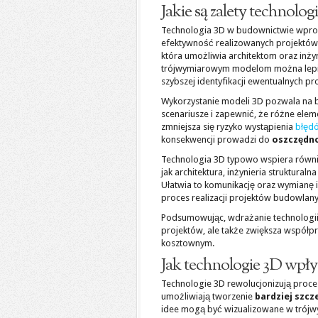
Jakie są zalety technolo
Technologia 3D w budownictwie wpr
efektywność realizowanych projektów.
która umożliwia architektom oraz inż
trójwymiarowym modelom można lepiej 
szybszej identyfikacji ewentualnych p
Wykorzystanie modeli 3D pozwala na b
scenariusze i zapewnić, że różne el
zmniejsza się ryzyko wystąpienia
błęd
konsekwencji prowadzi do
oszczędno
Technologia 3D typowo wspiera równ
jak architektura, inżynieria struktur
Ułatwia to komunikację oraz wymianę 
proces realizacji projektów budowlany
Podsumowując, wdrażanie technologii 
projektów, ale także zwiększa współpr
kosztownym.
Jak technologie 3D wpły
Technologie 3D rewolucjonizują proce
umożliwiają tworzenie
bardziej szcz
idee mogą być wizualizowane w trójwy