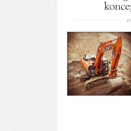
koncep
g