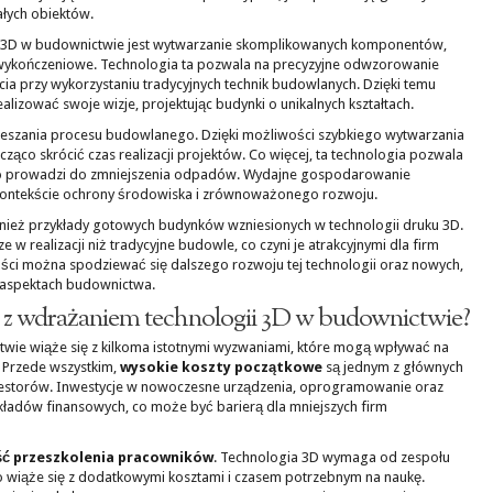
ałych obiektów.
 3D w budownictwie jest wytwarzanie skomplikowanych komponentów,
ty wykończeniowe. Technologia ta pozwala na precyzyjne odwzorowanie
ęcia przy wykorzystaniu tradycyjnych technik budowlanych. Dzięki temu
lizować swoje wizje, projektując budynki o unikalnych kształtach.
ieszania procesu budowlanego. Dzięki możliwości szybkiego wytwarzania
co skrócić czas realizacji projektów. Co więcej, ta technologia pozwala
 co prowadzi do zmniejszenia odpadów. Wydajne gospodarowanie
 kontekście ochrony środowiska i zrównoważonego rozwoju.
ównież przykłady gotowych budynków wzniesionych w technologii druku 3D.
ze w realizacji niż tradycyjne budowle, co czyni je atrakcyjnymi dla firm
ści można spodziewać się dalszego rozwoju tej technologii oraz nowych,
 aspektach budownictwa.
ę z wdrażaniem technologii 3D w budownictwie?
wie wiąże się z kilkoma istotnymi wyzwaniami, które mogą wpływać na
 Przede wszystkim,
wysokie koszty początkowe
są jednym z głównych
estorów. Inwestycje w nowoczesne urządzenia, oprogramowanie oraz
kładów finansowych, co może być barierą dla mniejszych firm
ć przeszkolenia pracowników
. Technologia 3D wymaga od zespołu
 wiąże się z dodatkowymi kosztami i czasem potrzebnym na naukę.