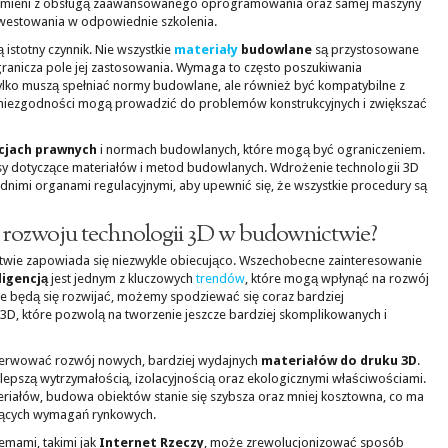
omieni z obsługą zaawansowanego oprogramowania oraz samej maszyny
westowania w odpowiednie szkolenia.
istotny czynnik. Nie wszystkie
materiały
budowlane
są przystosowane
granicza pole jej zastosowania. Wymaga to często poszukiwania
tylko muszą spełniać normy budowlane, ale również być kompatybilne z
 niezgodności mogą prowadzić do problemów konstrukcyjnych i zwiększać
cjach prawnych
i normach budowlanych, które mogą być ograniczeniem.
sy dotyczące materiałów i metod budowlanych. Wdrożenie technologii 3D
nimi organami regulacyjnymi, aby upewnić się, że wszystkie procedury są
ki rozwoju technologii 3D w budownictwie?
twie zapowiada się niezwykle obiecująco. Wszechobecne zainteresowanie
ligencją
jest jednym z kluczowych
trendów
, które mogą wpłynąć na rozwój
ogie będą się rozwijać, możemy spodziewać się coraz bardziej
D, które pozwolą na tworzenie jeszcze bardziej skomplikowanych i
erwować rozwój nowych, bardziej wydajnych
materiałów do druku 3D
.
lepszą wytrzymałością, izolacyjnością oraz ekologicznymi właściwościami.
riałów, budowa obiektów stanie się szybsza oraz mniej kosztowna, co ma
nących wymagań rynkowych.
temami, takimi jak
Internet Rzeczy
, może zrewolucjonizować sposób