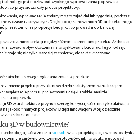
j technologii jest możliwość szybkiego wprowadzania poprawek i
tów, co przyspiesza cały proces projektowy.
ektowania, wprowadzenie zmiany mogło zająć dni lub tygodnie, podczas
żane w czasie rzeczywistym. Dzięki oprogramowaniom 3D architekci mogą
ać
przestrzeń oraz proporcje budynku, co prowadzi do bardziej
ń.
sze zrozumienie relacji między różnymi elementami projektu. Architekci
z analizować wpływ otoczenia na projektowany budynek. Tego rodzaju
e staje się nie tylko bardziej techniczne, ale także kreatywne.
ść natychmiastowego oglądania zmian w projekcie.
zrozumienie projektu przez klientów dzięki realistycznym wizualizacjom.
 przyspieszenie procesu projektowania dzięki szybkiej analizie i
dzaniu poprawek.
 3D w architekturze przynosi szereg korzyści, które nie tylko ułatwiają
ą na jakość finalnych projektów. Dzięki innowacjom w tej dziedzinie
wizje architektoniczne.
ruku 3D w budownictwie?
a technologia, która zmienia
sposób
, w jaki projektuje się i wznosi budynki.
 i obejmują zarówno tworzenie prototypów, jak i produkcję gotowych