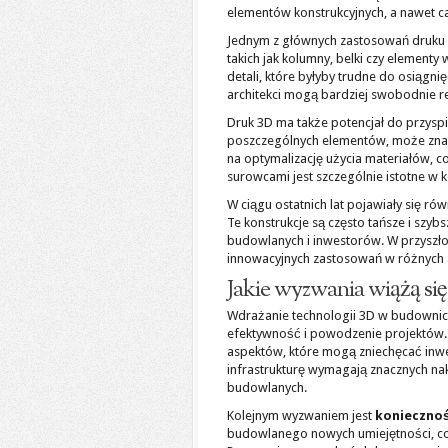
elementów konstrukcyjnych, a nawet c
Jednym z głównych zastosowań druku
takich jak kolumny, belki czy elemen
detali, które byłyby trudne do osiągni
architekci mogą bardziej swobodnie rea
Druk 3D ma także potencjał do przysp
poszczególnych elementów, może znaczą
na optymalizację użycia materiałów,
surowcami jest szczególnie istotne w
W ciągu ostatnich lat pojawiały się r
Te konstrukcje są często tańsze i szybs
budowlanych i inwestorów. W przyszło
innowacyjnych zastosowań w różnych
Jakie wyzwania wiążą si
Wdrażanie technologii 3D w budownict
efektywność i powodzenie projektów.
aspektów, które mogą zniechęcać inw
infrastrukturę wymagają znacznych na
budowlanych.
Kolejnym wyzwaniem jest
koniecznoś
budowlanego nowych umiejętności, co