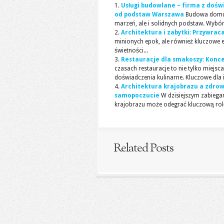
Usługi budowlane – firma z doś
od podstaw Warszawa
Budowa domu t
marzeń, ale i solidnych podstaw. Wybór
Architektura i zabytki: Przywra
minionych epok, ale również kluczowe 
świetności...
Restauracje dla smakoszy: Kon
czasach restauracje to nie tylko miejsc
doświadczenia kulinarne. Kluczowe dla i
Architektura krajobrazu a zdrowi
samopoczucie
W dzisiejszym zabiegan
krajobrazu może odegrać kluczową rolę
Related Posts