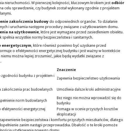
ia nieruchomości. W pierwszej kolejności, kluczowym krokiem jest
odbiór
 na celu sprawdzenie, czy budynek został wykonany zgodnie z projektem
lanymi.
zenie zakończenia budowy
do odpowiednich organów. To działanie
anych i uruchamia następne procedury związane z użytkowaniem domu.
enia na użytkowanie
, które jest wymagane przed zasiedleniem obiektu.
 spełnia wszystkie normy bezpieczeństwa i sanitarnych.
e energetycznym
, które również powinno być uzyskane przed
rmuje o efektywności energetycznej budynku i jest ważny w kontekście
ki niemu można lepiej zrozumieć, jakie będą wydatki związane z
.
Znaczenie
 zgodności budynku z projektem i
Zapewnia bezpieczeństwo użytkowania
a zakończenia prac budowlanych
Umożliwia dalsze kroki administracyjne
Bez niego nie można wprowadzić się do
spełnienie norm budowlanych
budynku
 efektywności energetycznej
Pomaga w ocenie przyszłych kosztów
eksploatacji
u zapewnienie bezpieczeństwa i komfortu przyszłych mieszkańców, dlatego
 dopełnienie zanim nastąpi przeprowadzka. Dbałość o te kroki pomoże
alnością użytkowania nowego domu.