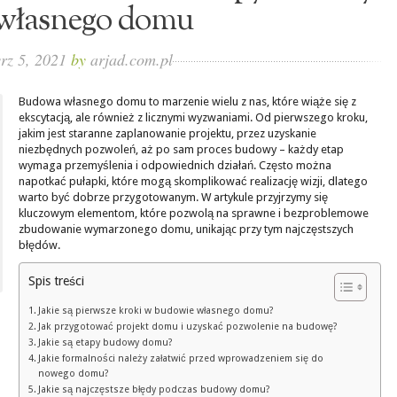
własnego domu
rz 5, 2021
by
arjad.com.pl
Budowa własnego domu to marzenie wielu z nas, które wiąże się z
ekscytacją, ale również z licznymi wyzwaniami. Od pierwszego kroku,
jakim jest staranne zaplanowanie projektu, przez uzyskanie
niezbędnych pozwoleń, aż po sam proces budowy – każdy etap
wymaga przemyślenia i odpowiednich działań. Często można
napotkać pułapki, które mogą skomplikować realizację wizji, dlatego
warto być dobrze przygotowanym. W artykule przyjrzymy się
kluczowym elementom, które pozwolą na sprawne i bezproblemowe
zbudowanie wymarzonego domu, unikając przy tym najczęstszych
błędów.
Spis treści
Jakie są pierwsze kroki w budowie własnego domu?
Jak przygotować projekt domu i uzyskać pozwolenie na budowę?
Jakie są etapy budowy domu?
Jakie formalności należy załatwić przed wprowadzeniem się do
nowego domu?
Jakie są najczęstsze błędy podczas budowy domu?