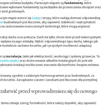
 i bezpieczeństwa budynku. Pierwszym etapem są
fundamenty
, które
aściwie wykonane fundamenty są niezbędne do przenoszenia obciążeń oraz
 i wód gruntowych.
Na tym etapie wznosi się
ściany
i stropy, które nadają domowi odpowiednią
ów
budowlanych jest kluczowe, aby zapewnić stabilność i wytrzymałość
ę na zastosowanie nowoczesnych technologii, które mogą wspierać
ukcji dachu oraz pokrycia. Dach nie tylko chroni dom przed niekorzystnymi
 wpływa na jego estetykę. Wybór odpowiedniego typu dachu, takiego jak
 w kontekście zarówno kosztów, jak i przyszłych możliwości adaptacji
em są
instalacje
, takie jak elektryczność, wodociągi i systemy grzewcze. To
czenie
wnętrz
oraz dostosowanie układów instalacyjnych do potrzeb
ykonania instalacji ma kluczowe znaczenie dla komfortu i bezpieczeństwa
alizowany zgodnie z ustalonym harmonogramem prac budowlanych, co
ch kosztów. Zarządzanie czasem i zasobami jest kluczowe dla pomyślnej
y załatwić przed wprowadzeniem się do nowego
mu istnieje szereg formalności, które należy dopełnić, aby zapewnić