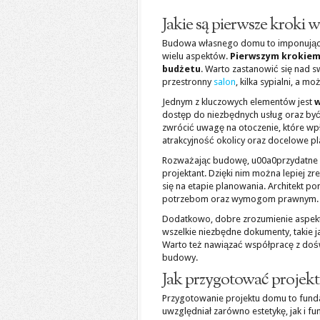
Jakie są pierwsze kroki
Budowa własnego domu to imponujące 
wielu aspektów.
Pierwszym krokie
budżetu
. Warto zastanowić się nad 
przestronny
salon
, kilka sypialni, a 
Jednym z kluczowych elementów jest
w
dostęp do niezbędnych usług oraz być
zwrócić uwagę na otoczenie, które wpł
atrakcyjność okolicy oraz docelowe pl
Rozważając budowę, u00a0przydatne moż
projektant. Dzięki nim można lepiej z
się na etapie planowania. Architekt 
potrzebom oraz wymogom prawnym.
Dodatkowo, dobre zrozumienie aspek
wszelkie niezbędne dokumenty, takie
Warto też nawiązać współpracę z doś
budowy.
Jak przygotować projek
Przygotowanie projektu domu to funda
uwzględniał zarówno estetykę, jak i f