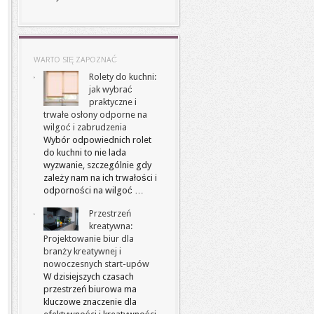
WARTO SIĘ ZAPOZNAĆ
Rolety do kuchni:
jak wybrać
praktyczne i
trwałe osłony odporne na
wilgoć i zabrudzenia
Wybór odpowiednich rolet
do kuchni to nie lada
wyzwanie, szczególnie gdy
zależy nam na ich trwałości i
odporności na wilgoć …
Przestrzeń
kreatywna:
Projektowanie biur dla
branży kreatywnej i
nowoczesnych start-upów
W dzisiejszych czasach
przestrzeń biurowa ma
kluczowe znaczenie dla