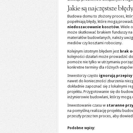
Jakie są najczęstsze bł
Budowa domu to złożony proces, który
popełniają błędy, które mogą prowad
niedoszacowanie kosztów
. Wiele
może skutkować brakiem funduszy na 
materiałów budowlanych, należy uwzg
mediów czy kosztami robocizny.
Kolejnym istotnym błędem jest
brak o
kolejności działań może prowadzić do
pomoże nie tylko w utrzymaniu porządk
konkretne terminy dla różnych etapów
Inwestorzy często
ignorują przepis
nawet do konieczności zburzenia nie
dokładnie zapoznać się z lokalnymi reg
projektu. Przygotowanie się do budowy 
inżynierowie budowlani, którzy mogą 
Inwestowanie czasu w
staranne prz
na pomyślną realizację projektu budo
przeszły przez ten proces, aby dowiedz
Podobne wpisy: