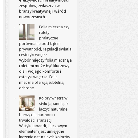
efektywności i kreatywności
zespołów, zwłaszcza w
branży kreatywnej i wśród
nowoczesnych …
Folia mleczna czy
rolety –
praktyczne
porównanie pod kątem
prywatności, regulacji światła
i estetyki wnętrz
Wybór między folią mleczną a
roletami może być kluczowy
dla Twojego komfortu i
estetyki wnętrza. Folie
mleczne oferują subtelną
ochronę …
Kolory wnętrz w
stylu Japandi: jak
łączyć naturalne
barwy dla harmonii i
trwałości aranżacji
W stylu Japandi, kluczowym
elementem jest umiejętne
łączenie naturalnych kolorów,