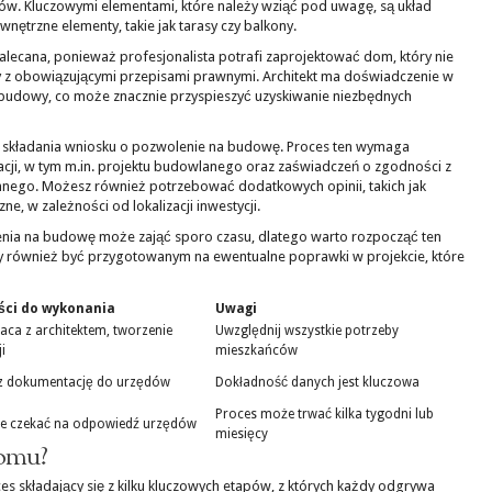
. Kluczowymi elementami, które należy wziąć pod uwagę, są układ
wnętrzne elementy, takie jak tarasy czy balkony.
zalecana, ponieważ profesjonalista potrafi zaprojektować dom, który nie
ny z obowiązującymi przepisami prawnymi. Architekt ma doświadczenie w
budowy, co może znacznie przyspieszyć uzyskiwanie niezbędnych
p składania wniosku o pozwolenie na budowę. Proces ten wymaga
ji, w tym m.in. projektu budowlanego oraz zaświadczeń o zgodności z
ego. Możesz również potrzebować dodatkowych opinii, takich jak
e, w zależności od lokalizacji inwestycji.
enia na budowę może zająć sporo czasu, dlatego warto rozpocząć ten
eży również być przygotowanym na ewentualne poprawki w projekcie, które
ści do wykonania
Uwagi
ca z architektem, tworzenie
Uwzględnij wszystkie potrzeby
i
mieszkańców
z dokumentację do urzędów
Dokładność danych jest kluczowa
Proces może trwać kilka tygodni lub
wie czekać na odpowiedź urzędów
miesięcy
domu?
składający się z kilku kluczowych etapów, z których każdy odgrywa