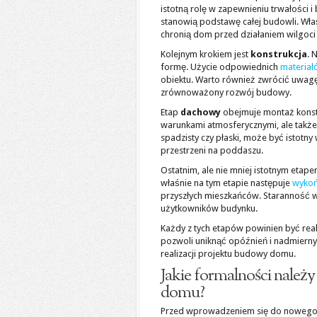
istotną rolę w zapewnieniu trwałości
stanowią podstawę całej budowli. Wł
chronią dom przed działaniem wilgoci
Kolejnym krokiem jest
konstrukcja
. 
formę. Użycie odpowiednich
materiał
obiektu. Warto również zwrócić uwag
zrównoważony rozwój budowy.
Etap
dachowy
obejmuje montaż konstr
warunkami atmosferycznymi, ale także
spadzisty czy płaski, może być istotny
przestrzeni na poddaszu.
Ostatnim, ale nie mniej istotnym etap
właśnie na tym etapie następuje
wykoń
przyszłych mieszkańców. Staranność w
użytkowników budynku.
Każdy z tych etapów powinien być re
pozwoli uniknąć opóźnień i nadmierny
realizacji projektu budowy domu.
Jakie formalności należ
domu?
Przed wprowadzeniem się do nowego do