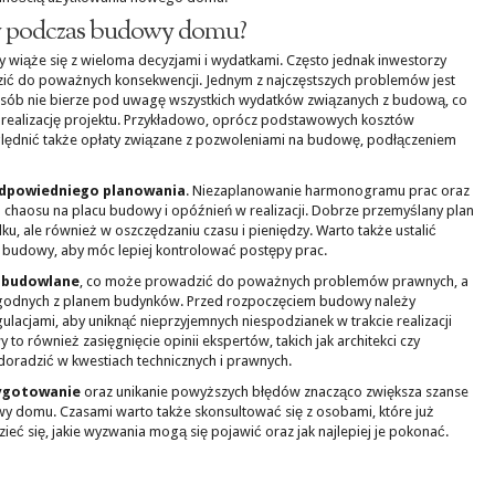
ędy podczas budowy domu?
 wiąże się z wieloma decyzjami i wydatkami. Często jednak inwestorzy
zić do poważnych konsekwencji. Jednym z najczęstszych problemów jest
 osób nie bierze pod uwagę wszystkich wydatków związanych z budową, co
realizację projektu. Przykładowo, oprócz podstawowych kosztów
lędnić także opłaty związane z pozwoleniami na budowę, podłączeniem
dpowiedniego planowania
. Niezaplanowanie harmonogramu prac oraz
 chaosu na placu budowy i opóźnień w realizacji. Dobrze przemyślany plan
u, ale również w oszczędzaniu czasu i pieniędzy. Warto także ustalić
 budowy, aby móc lepiej kontrolować postępy prac.
y budowlane
, co może prowadzić do poważnych problemów prawnych, a
zgodnych z planem budynków. Przed rozpoczęciem budowy należy
ulacjami, aby uniknąć nieprzyjemnych niespodzianek w trakcie realizacji
to również zasięgnięcie opinii ekspertów, takich jak architekci czy
doradzić w kwestiach technicznych i prawnych.
ygotowanie
oraz unikanie powyższych błędów znacząco zwiększa szanse
wy domu. Czasami warto także skonsultować się z osobami, które już
ieć się, jakie wyzwania mogą się pojawić oraz jak najlepiej je pokonać.