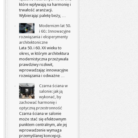
które wpływają na harmonię i
trwałość aranżacji.
Wybierając paletę beży, …
Modernizm lat 50.
i 60.: Innowacyjne
rozwiązania i eksperymenty
architektoniczne
Lata 50. i 60. XX wieku to
okres, w którym architektura
modernistyczna przeżywała
prawdziwy rozkwit,
wprowadzając innowacyjne
rozwiązania i odważne …
Czarna ściana w
salonie: jak ją
wykonać, by
zachować harmonię i
optyczną przestronność
Czarna ściana w salonie
może stać się efektownym
punktem centralnym, ale jej
wprowadzenie wymaga
przemyślanej koncepcji.