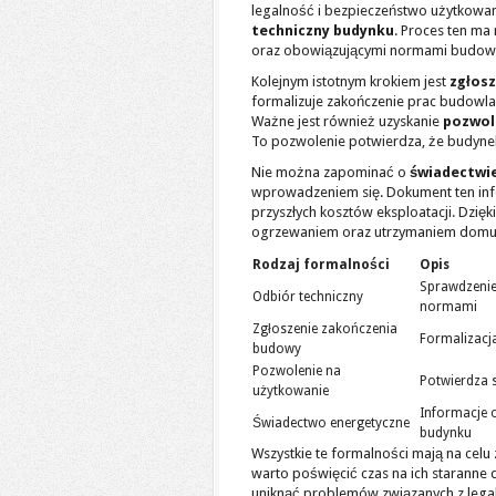
legalność i bezpieczeństwo użytkowan
techniczny budynku
. Proces ten ma
oraz obowiązującymi normami budow
Kolejnym istotnym krokiem jest
zgłos
formalizuje zakończenie prac budowl
Ważne jest również uzyskanie
pozwol
To pozwolenie potwierdza, że budynek
Nie można zapominać o
świadectwi
wprowadzeniem się. Dokument ten info
przyszłych kosztów eksploatacji. Dzię
ogrzewaniem oraz utrzymaniem domu
Rodzaj formalności
Opis
Sprawdzenie
Odbiór techniczny
normami
Zgłoszenie zakończenia
Formalizacj
budowy
Pozwolenie na
Potwierdza 
użytkowanie
Informacje o
Świadectwo energetyczne
budynku
Wszystkie te formalności mają na cel
warto poświęcić czas na ich staranne
uniknąć problemów związanych z leg