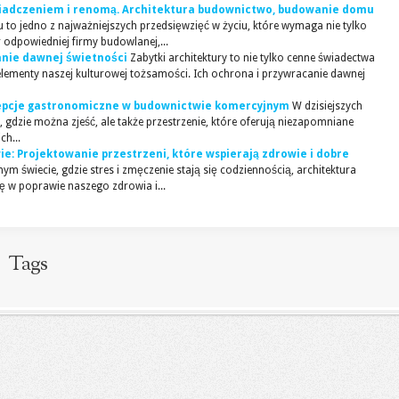
wiadczeniem i renomą. Architektura budownictwo, budowanie domu
o jedno z najważniejszych przedsięwzięć w życiu, które wymaga nie tylko
 odpowiedniej firmy budowlanej,...
canie dawnej świetności
Zabytki architektury to nie tylko cenne świadectwa
elementy naszej kulturowej tożsamości. Ich ochrona i przywracanie dawnej
cepcje gastronomiczne w budownictwie komercyjnym
W dzisiejszych
a, gdzie można zjeść, ale także przestrzenie, które oferują niezapomniane
ch...
e: Projektowanie przestrzeni, które wspierają zdrowie i dobre
ym świecie, gdzie stres i zmęczenie stają się codziennością, architektura
 w poprawie naszego zdrowia i...
Tags