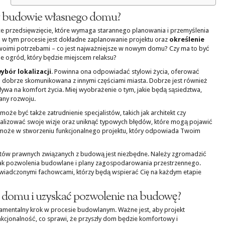
 w budowie własnego domu?
przedsięwzięcie, które wymaga starannego planowania i przemyślenia
m
w tym procesie jest dokładne zaplanowanie projektu oraz
określenie
swoimi potrzebami – co jest najważniejsze w nowym domu? Czy ma to być
może ogród, który będzie miejscem relaksu?
ybór lokalizacji
. Powinna ona odpowiadać stylowi życia, oferować
 dobrze skomunikowana z innymi częściami miasta. Dobrze jest również
ywa na komfort życia. Miej wyobrażenie o tym, jakie będą sąsiedztwa,
any rozwoju.
e być także zatrudnienie specjalistów, takich jak architekt czy
realizować swoje wizje oraz uniknąć typowych błędów, które mogą pojawić
pomoże w stworzeniu funkcjonalnego projektu, który odpowiada Twoim
tów prawnych związanych z budową jest niezbędne. Należy zgromadzić
 jak pozwolenia budowlane i plany zagospodarowania przestrzennego.
wiadczonymi fachowcami, którzy będą wspierać Cię na każdym etapie
t domu i uzyskać pozwolenie na budowę?
mentalny krok w procesie budowlanym. Ważne jest, aby projekt
unkcjonalność, co sprawi, że przyszły dom będzie komfortowy i