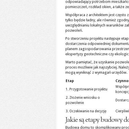
odpowiadający potrzebom mieszkańców
pomieszczeń, rozkład okien, a także ze
Współpraca z architektem jest często 
tylko będzie ładny, ale również zgod
uwzględnianiu lokalnych warunków za
pozwoleń.
Po stworzeniu projektu następuje eta
dostarczenia odpowiedniej dokumentac
planem zagospodarowania przestrzenn
ekspertyzy geotechniczne czy ekologiczn
Warto pamiętać, że uzyskanie pozwol
proces możliwie jak najszybciej. Nal
mogą wyniknąć z wymagań urzędów.
Etap
Czynno
Współpra
1. Przygotowanie projektu
koncepcj
2. Złożenie wniosku o
Dostarc
pozwolenie
3. Oczekiwanie na decyzję
Cierpli
Jakie są etapy budowy 
Budowa domu to skomplikowany proces 