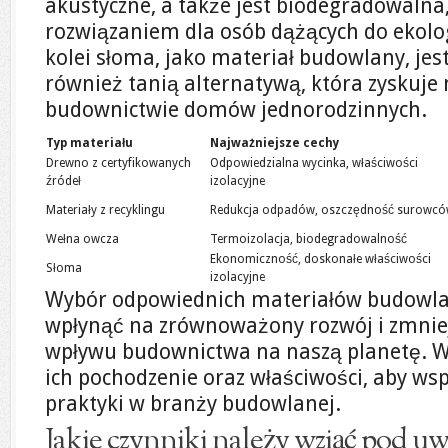
akustyczne, a także jest biodegradowalna,
rozwiązaniem dla osób dążących do ekolog
kolei słoma, jako materiał budowlany, jest
również tanią alternatywą, która zyskuje
budownictwie domów jednorodzinnych.
Typ materiału
Najważniejsze cechy
Drewno z certyfikowanych
Odpowiedzialna wycinka, właściwości
źródeł
izolacyjne
Materiały z recyklingu
Redukcja odpadów, oszczędność surowc
Wełna owcza
Termoizolacja, biodegradowalność
Ekonomiczność, doskonałe właściwości
Słoma
izolacyjne
Wybór odpowiednich materiałów budowla
wpłynąć na zrównoważony rozwój i zmnie
wpływu budownictwa na naszą planetę. 
ich pochodzenie oraz właściwości, aby ws
praktyki w branży budowlanej.
Jakie czynniki należy wziąć pod u