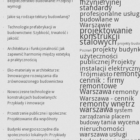
inżynieryjnej
Bezpieczeństwo budowlane: Przepisy i
standardy
wymogi
profesjonalne usług
Jakie są rodzaje tektury budowlanej?
budowlane w
Warszawie
Technologie prefabrykacji w
projektowanie
budownictwie: Szybkość, trwałość i
konstrukcji
jakość
stalowych
projekty bud
projekty budyn
Architektura i funkcjonalność: Jak
Poznań
zapewnić harmonię między estetyką
użyteczności
a praktycznością
publicznej
Projekty
instalacji elektryczn
Eko-materiały w architekturze:
remont
Trójmiasto
Innowacyjne rozwiązania dla
cennik : firmy
zrównoważonego budownictwa
remontowe
Warszawa
remonty
Nowoczesne technologie w
Warszawa - cennik
konstrukcjach budowlanych:
remonty wnętrz
Przykłady i innowacje
warszawa
system
Przestrzenie publiczne i społeczne:
zarządzania placem
Projektowanie dla wspólnoty
tania wycena
budowy
nieruchomości
Budynki energooszczędne dla
warszawa
usługi
społeczności lokalnych: Przykłady