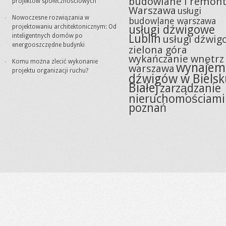
budowlane i remon
projektów społecznościowych
Warszawa
usługi
Nowoczesne rozwiązania w
budowlane warszawa
projektowaniu architektonicznym: Od
usługi dźwigowe
inteligentnych domów po
Lublin
usługi dźwig
energooszczędne budynki
zielona góra
wykańczanie wnętrz
Komu można zlecić wykonanie
wynajem
warszawa
projektu organizacji ruchu?
dźwigów w Bielsk
Białej
zarządzanie
nieruchomościami
poznań