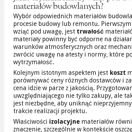
materiałów budowlanych?
Wybór odpowiednich materiałów budowlan
procesie budowy lub remontu. Pierwszym 
wziąć pod uwagę, jest
trwałość
materiałó
materiały powinny być odporne na działan
warunków atmosferycznych oraz mechani
zwrócić uwagę na atesty i normy, które po
wytrzymałość.
Kolejnym istotnym aspektem jest
koszt
m
porównywać ceny różnych dostawców i zas
cena idzie w parze z jakością. Przygotowa
uwzględniającego nie tylko zakupy, ale tak
jest niezbędne, aby uniknąć nieprzyjemn
trakcie realizacji projektu.
Właściwości
izolacyjne
materiałów równi
znaczenie, szczególnie w kontekście oszcz