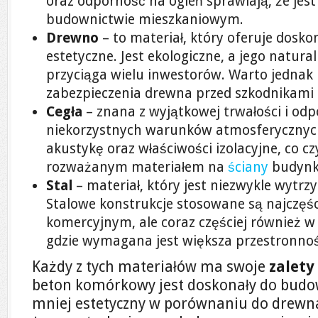
oraz odporność na ogień sprawiają, że jes
budownictwie mieszkaniowym.
Drewno
– to materiał, który oferuje doskon
estetyczne. Jest ekologiczne, a jego natura
przyciąga wielu inwestorów. Warto jednak
zabezpieczenia drewna przed szkodnikami i
Cegła
– znana z wyjątkowej trwałości i odp
niekorzystnych warunków atmosferycznyc
akustykę oraz właściwości izolacyjne, co c
rozważanym materiałem na
ściany
budynk
Stal
– materiał, który jest niezwykle wytrzy
Stalowe konstrukcje stosowane są najczęś
komercyjnym, ale coraz częściej również 
gdzie wymagana jest większa przestronnoś
Każdy z tych materiałów ma swoje
zalety
beton komórkowy jest doskonały do bud
mniej estetyczny w porównaniu do drewna