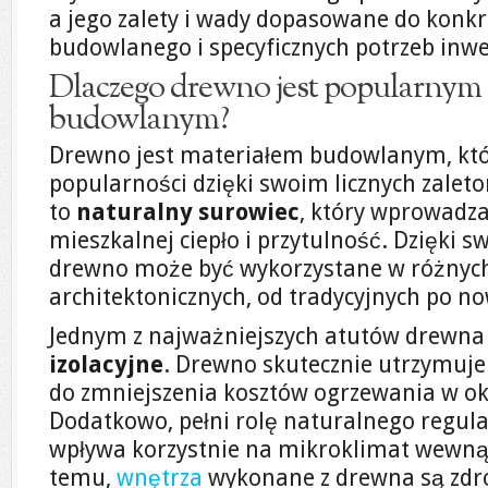
a jego zalety i wady dopasowane do konk
budowlanego i specyficznych potrzeb inwe
Dlaczego drewno jest popularnym
budowlanym?
Drewno jest materiałem budowlanym, któ
popularności dzięki swoim licznych zaleto
to
naturalny surowiec
, który wprowadza
mieszkalnej ciepło i przytulność. Dzięki sw
drewno może być wykorzystane w różnych
architektonicznych, od tradycyjnych po n
Jednym z najważniejszych atutów drewna
izolacyjne
. Drewno skutecznie utrzymuje c
do zmniejszenia kosztów ogrzewania w o
Dodatkowo, pełni rolę naturalnego regula
wpływa korzystnie na mikroklimat wewną
temu,
wnętrza
wykonane z drewna są zdro