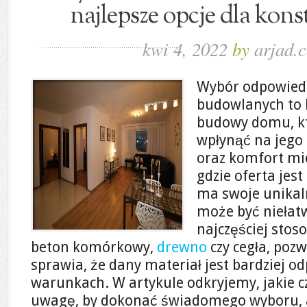
najlepsze opcje dla kon
kwi 4, 2022
by
arjad.
Wybór odpowied
budowlanych to 
budowy domu, k
wpłynąć na jego
oraz komfort mi
gdzie oferta jest
ma swoje unikaln
może być niełatw
najczęściej sto
beton komórkowy,
drewno
czy cegła, poz
sprawia, że dany materiał jest bardziej 
warunkach. W artykule odkryjemy, jakie c
uwagę, by dokonać świadomego wyboru, a