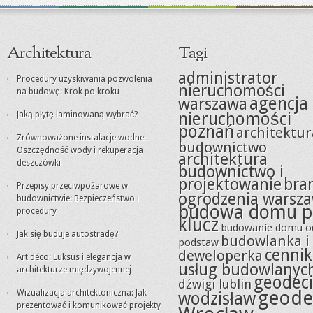
Architektura
Tagi
administrator
Procedury uzyskiwania pozwolenia
nieruchomości
na budowę: Krok po kroku
agencja
warszawa
nieruchomości
Jaką płytę laminowaną wybrać?
poznań
architektur
Zrównoważone instalacje wodne:
budownictwo
Oszczędność wody i rekuperacja
architektura
deszczówki
budownictwo i
projektowanie
bra
Przepisy przeciwpożarowe w
ogrodzenia warsz
budownictwie: Bezpieczeństwo i
budowa domu p
procedury
klucz
budowanie domu o
Jak się buduje autostradę?
budowlanka i
podstaw
cennik
deweloperka
Art déco: Luksus i elegancja w
usług budowlanyc
architekturze międzywojennej
geodeci
dźwigi lublin
geode
Wizualizacja architektoniczna: Jak
wodzisław
prezentować i komunikować projekty