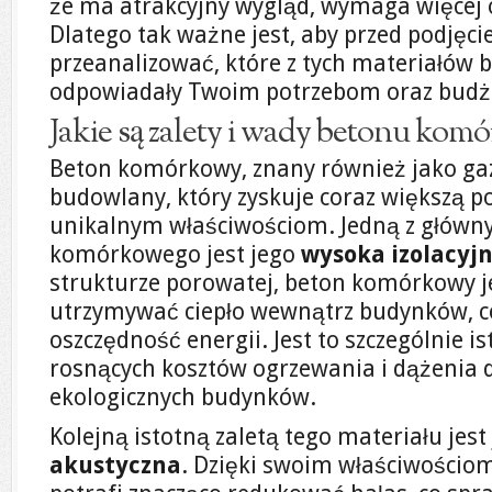
że ma atrakcyjny wygląd, wymaga więcej o
Dlatego tak ważne jest, aby przed podjęci
przeanalizować, które z tych materiałów b
odpowiadały Twoim potrzebom oraz budż
Jakie są zalety i wady betonu kom
Beton komórkowy, znany również jako gaz
budowlany, który zyskuje coraz większą 
unikalnym właściwościom. Jedną z główny
komórkowego jest jego
wysoka izolacyj
strukturze porowatej, beton komórkowy je
utrzymywać ciepło wewnątrz budynków, co
oszczędność energii. Jest to szczególnie i
rosnących kosztów ogrzewania i dążenia d
ekologicznych budynków.
Kolejną istotną zaletą tego materiału jest
akustyczna
. Dzięki swoim właściwości