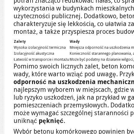
potrafi znacząco redukować hałas, co spra
wykorzystania w budynkach mieszkalnych
użyteczności publicznej. Dodatkowo, be
charakteryzuje się
lekkością, co ułatwia z
montaż, a także przyspiesza proces budo
Zalety
Wady
Wysoka izolacyjność termiczna
Mniejsza odporność na uszkodzenia 
Izolacyjność akustyczna
Konieczność starannego planowania, 
Łatwość w transporcie i montażu
Może być podatny na działanie wilgoci,
Pomimo swoich licznych zalet, beton ko
wady, które warto wziąć pod uwagę. Przy
odporność na uszkodzenia mechanicz
najlepszym wyborem w miejscach, gdzie w
lub ryzyko uszkodzeń, jak na przykład w g
pomieszczeniach przemysłowych. Dodatk
może wymagać szczególnej staranności p
uniknąć
pęknięć
.
Wybór betonu komórkowego powinien być