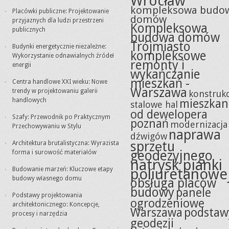
Wrocław
kompleksowa budo
Placówki publiczne: Projektowanie
domów
przyjaznych dla ludzi przestrzeni
Kompleksowa
publicznych
budowa domów
Trójmiasto
Budynki energetycznie niezależne:
kompleksowe
Wykorzystanie odnawialnych źródeł
remonty i
energii
wykańczanie
mieszkań -
Centra handlowe XXI wieku: Nowe
Warszawa
trendy w projektowaniu galerii
konstrukc
handlowych
mieszkan
stalowe hal
od dewelopera
Szafy: Przewodnik po Praktycznym
poznań
modernizacja
Przechowywaniu w Stylu
naprawa
dźwigów
sprzętu
Architektura brutalistyczna: Wyrazista
geodezyjnego
forma i surowość materiałów
natrysk pianki
Budowanie marzeń: Kluczowe etapy
poliuretanowe
budowy własnego domu
obsługa placów
budowy
panele
Podstawy projektowania
ogrodzeniowe
architektonicznego: Koncepcje,
Warszawa
podstaw
procesy i narzędzia
geodezji