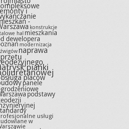
Trójmiasto
kompleksowe
remonty i
wykańczanie
mieszkań -
Warszawa
konstrukcje
mieszkania
talowe hal
od dewelopera
poznań
modernizacja
naprawa
źwigów
sprzętu
geodezyjnego
natrysk pianki
poliuretanowej
obsługa placów
budowy
panele
ogrodzeniowe
Warszawa
podstawy
eodezji
nżynieryjnej
standardy
rofesjonalne usługi
budowlane w
Warszawie