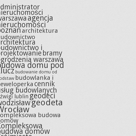
dministrator
nieruchomości
agencja
warszawa
nieruchomości
poznań
architektura
budownictwo
rchitektura
budownictwo i
projektowanie
bramy
ogrodzenia warszawa
budowa domu pod
klucz
budowanie domu od
budowlanka i
odstaw
cennik
eweloperka
usług budowlanych
geodeci
źwigi lublin
geodeta
wodzisław
Wrocław
kompleksowa budowa
domów
Kompleksowa
budowa domów