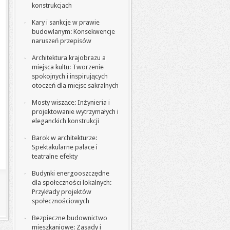
konstrukcjach
Kary i sankcje w prawie
budowlanym: Konsekwencje
naruszeń przepisów
Architektura krajobrazu a
miejsca kultu: Tworzenie
spokojnych i inspirujących
otoczeń dla miejsc sakralnych
Mosty wiszące: Inżynieria i
projektowanie wytrzymałych i
eleganckich konstrukcji
Barok w architekturze:
Spektakularne pałace i
teatralne efekty
Budynki energooszczędne
dla społeczności lokalnych:
Przykłady projektów
społecznościowych
Bezpieczne budownictwo
mieszkaniowe: Zasady i