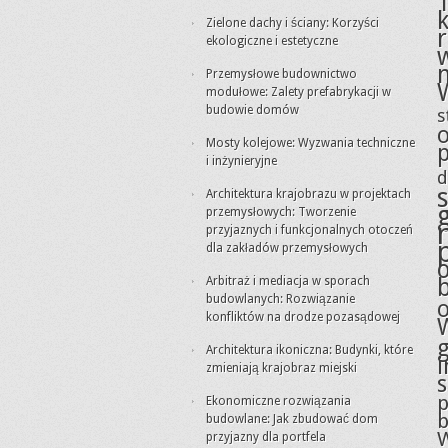
Zielone dachy i ściany: Korzyści
ekologiczne i estetyczne
Przemysłowe budownictwo
modułowe: Zalety prefabrykacji w
budowie domów
s
Mosty kolejowe: Wyzwania techniczne
i inżynieryjne
d
Architektura krajobrazu w projektach
przemysłowych: Tworzenie
przyjaznych i funkcjonalnych otoczeń
dla zakładów przemysłowych
Arbitraż i mediacja w sporach
budowlanych: Rozwiązanie
konfliktów na drodze pozasądowej
g
Architektura ikoniczna: Budynki, które
i
zmieniają krajobraz miejski
p
Ekonomiczne rozwiązania
budowlane: Jak zbudować dom
przyjazny dla portfela