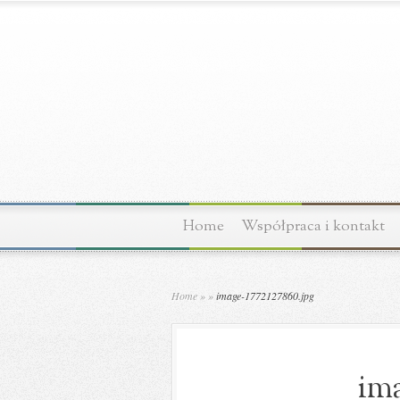
Home
Współpraca i kontakt
Home
»
»
image-1772127860.jpg
ima