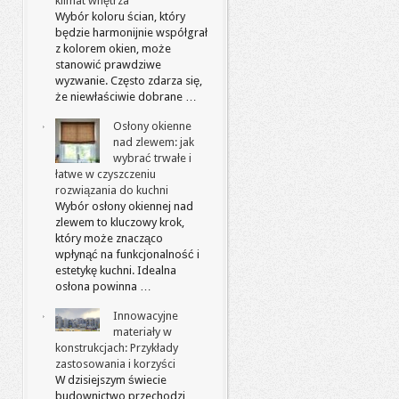
klimat wnętrza
Wybór koloru ścian, który
będzie harmonijnie współgrał
z kolorem okien, może
stanowić prawdziwe
wyzwanie. Często zdarza się,
że niewłaściwie dobrane …
Osłony okienne
nad zlewem: jak
wybrać trwałe i
łatwe w czyszczeniu
rozwiązania do kuchni
Wybór osłony okiennej nad
zlewem to kluczowy krok,
który może znacząco
wpłynąć na funkcjonalność i
estetykę kuchni. Idealna
osłona powinna …
Innowacyjne
materiały w
konstrukcjach: Przykłady
zastosowania i korzyści
W dzisiejszym świecie
budownictwo przechodzi