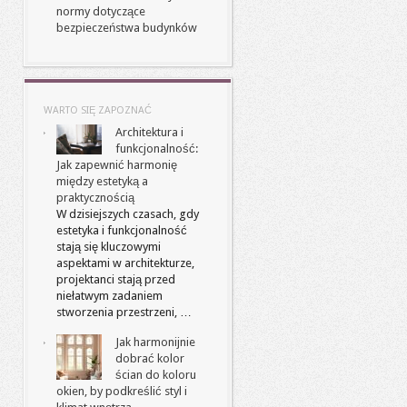
normy dotyczące
bezpieczeństwa budynków
WARTO SIĘ ZAPOZNAĆ
Architektura i
funkcjonalność:
Jak zapewnić harmonię
między estetyką a
praktycznością
W dzisiejszych czasach, gdy
estetyka i funkcjonalność
stają się kluczowymi
aspektami w architekturze,
projektanci stają przed
niełatwym zadaniem
stworzenia przestrzeni, …
Jak harmonijnie
dobrać kolor
ścian do koloru
okien, by podkreślić styl i