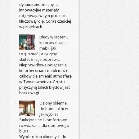
dynamiczne zmiany, a
innowacyjne materiały
odgrywają w tym procesie
kluczową rolę. Coraz częściej
w projektach …
Błędy w łączeniu
kolorów ścian i
mebli: jak
rozpoznać przyczyny i
skutecznie je poprawić
Nieprawidłowe połączenie
kolorów ścian i mebli może
całkowicie zmienić atmosferę
w Twoim wnętrzu. Często
przyczyną takich błędów jest
brak uwagi …
Osłony okienne
do home office:
jak wybrać
funkcjonalne i komfortowe
rozwiązania dla domowego
biura
Wybór osłon okiennych do