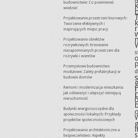
budownictwie: Co powinieneś
wiedzieć
Projektowanie przestrzeni biurowych:
Tworzenie efektywnych i
inspirujących miejsc pracy
Projektowanie obiektów
rozrywkowych: Kreowanie
niezapomnianych przestrzeni dla
s
rozrywki i eventów
Przemysłowe budownictwo
d
modułowe: Zalety prefabrykacji w
budowie domów
Remont i modernizacja mieszkania:
Jak odświeżyć i ulepszyć istniejącą
nieruchomość
Budynki energooszczędne dla
społeczności lokalnych: Przykłady
projektów społecznościowych
g
i
Projektowanie architektoniczne a
bezpieczeństwo: Aspekty