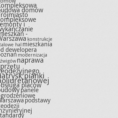
domów
Kompleksowa
budowa domów
Trójmiasto
kompleksowe
remonty i
wykańczanie
mieszkań -
Warszawa
konstrukcje
mieszkania
talowe hal
od dewelopera
poznań
modernizacja
naprawa
źwigów
sprzętu
geodezyjnego
natrysk pianki
poliuretanowej
obsługa placów
budowy
panele
ogrodzeniowe
Warszawa
podstawy
eodezji
nżynieryjnej
standardy