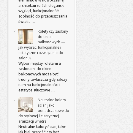
elementów w nowoczesnej
architekturze. Ich elegancki
wygląd, funkcjonalność i
zdolność do przepuszczania
światła …
Rolety czy zasłony
do okien
balkonowych —
jak wybrać funkcjonalne i
estetyczne rozwiązanie do
salonu?
Wybór między roletami a
zasłonami do okien
balkonowych może być
trudny, zwłaszcza gdy zależy
nam na funkcjonalności i
estetyce. Kluczowe …
Neutralne kolory
ścian jako
ponadczasowe tło
do stylowej i elastycznej
aranżacji wnętrz
Neutralne kolory ścian, takie
jak biel, szarość czy beż,