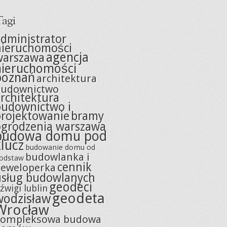
agi
dministrator
nieruchomości
agencja
warszawa
nieruchomości
poznań
architektura
budownictwo
rchitektura
budownictwo i
projektowanie
bramy
ogrodzenia warszawa
budowa domu pod
klucz
budowanie domu od
budowlanka i
odstaw
cennik
eweloperka
usług budowlanych
geodeci
źwigi lublin
geodeta
wodzisław
Wrocław
kompleksowa budowa