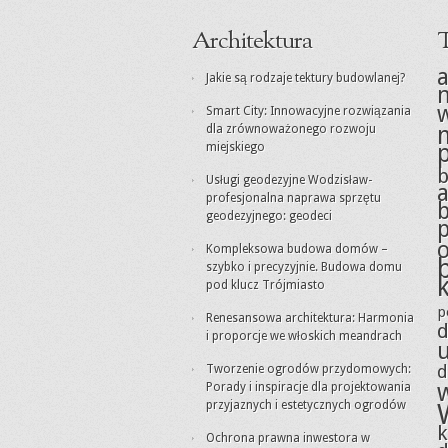
Architektura
T
a
Jakie są rodzaje tektury budowlanej?
Smart City: Innowacyjne rozwiązania
dla zrównoważonego rozwoju
miejskiego
Usługi geodezyjne Wodzisław-
a
profesjonalna naprawa sprzętu
geodezyjnego: geodeci
Kompleksowa budowa domów –
szybko i precyzyjnie. Budowa domu
pod klucz Trójmiasto
p
Renesansowa architektura: Harmonia
d
i proporcje we włoskich meandrach
d
Tworzenie ogrodów przydomowych:
Porady i inspiracje dla projektowania
przyjaznych i estetycznych ogrodów
Ochrona prawna inwestora w