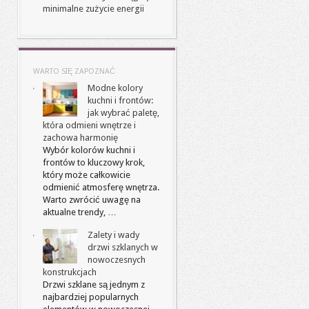
minimalne zużycie energii
WARTO SIĘ ZAPOZNAĆ
Modne kolory
kuchni i frontów:
jak wybrać paletę,
która odmieni wnętrze i
zachowa harmonię
Wybór kolorów kuchni i
frontów to kluczowy krok,
który może całkowicie
odmienić atmosferę wnętrza.
Warto zwrócić uwagę na
aktualne trendy, …
Zalety i wady
drzwi szklanych w
nowoczesnych
konstrukcjach
Drzwi szklane są jednym z
najbardziej popularnych