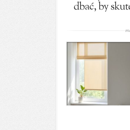
dbać, by skut
m