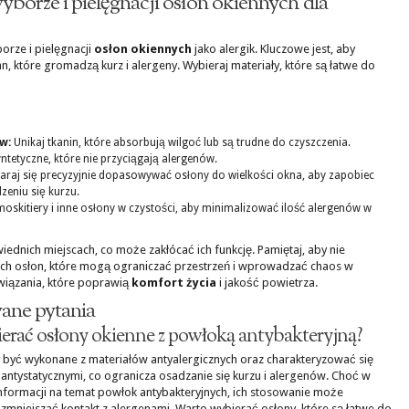
yborze i pielęgnacji osłon okiennych dla
rze i pielęgnacji
osłon okiennych
jako alergik. Kluczowe jest, aby
an, które gromadzą kurz i alergeny. Wybieraj materiały, które są łatwe do
w:
Unikaj tkanin, które absorbują wilgoć lub są trudne do czyszczenia.
ntetyczne, które nie przyciągają alergenów.
araj się precyzyjnie dopasowywać osłony do wielkości okna, aby zapobiec
zeniu się kurzu.
oskitiery i inne osłony w czystości, aby minimalizować ilość alergenów w
ednich miejscach, co może zakłócać ich funkcję. Pamiętaj, aby nie
kich osłon, które mogą ograniczać przestrzeń i wprowadzać chaos w
wiązania, które poprawią
komfort życia
i jakość powietrza.
ane pytania
erać osłony okienne z powłoką antybakteryjną?
 być wykonane z materiałów antyalergicznych oraz charakteryzować się
antystatycznymi, co ogranicza osadzanie się kurzu i alergenów. Choć w
formacji na temat powłok antybakteryjnych, ich stosowanie może
zmniejszać kontakt z alergenami. Warto wybierać osłony, które są łatwe do