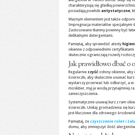
charakteryzują się gładką powierzchnią
posiadają powłoki
antystatyczne
, 
Ważnym elementem jest także odpornoś
Impregnacja materiałów specjalnymi ś
Zastosowane tkaniny powinny być łatw
delikatnymi detergentami.
Pamiętaj, aby sprawdzić atesty
higien
okienne z odpowiednimi certyfikatami 
skutecznie ograniczają rozwój roztocz
Jak prawidłowo dbać o o
Regularnie
czyść
osłony okienne, aby 
ściereczki, aby skutecznie usuwać kurz
wystarczy przerwać lub odkurzyć, a w
moskitier, myj je wodą przynajmniej raz
zanieczyszczenia.
Systematycznie usuwaj kurz z ram okie
ściereczki. Unikaj gromadzenia się ku
jest kluczowe dla zdrowego środowiska
Pamiętaj, że
czyszczenie rolet i żalu
domu, aby zmniejszyć ilość alergenów 