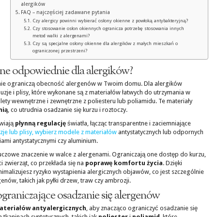
alergików
FAQ – najczęściej zadawane pytania
Czy alergicy powinni wybierać osłony okienne z powłoką antybakteryjną?
Czy stosowanie osłon okiennych ogranicza potrzebę stosowania innych
metod walki z alergenami?
Czy są specjalne osłony okienne dla alergików z małych mieszkań o
ograniczonej przestrzeni?
ne odpowiednie dla alergików?
cznie ograniczą obecność alergenów w Twoim domu. Dla alergików
uzje i plisy, które wykonane są z materiałów łatwych do utrzymania w
olety wewnętrzne i zewnętrzne z poliesteru lub poliamidu. Te materiały
nią
, co utrudnia osadzanie się kurzu i roztoczy.
iwiają
płynną regulację
światła, łącząc transparentne i zaciemniające
zje lub plisy, wybierz modele z materiałów
antystatycznych lub odpornych
iami antystatycznymi czy aluminium.
uczowe znaczenie w walce z alergenami. Ograniczają one dostęp do kurzu,
ci zwierząt, co przekłada się na
poprawę komfortu życia
. Dzięki
lizujesz ryzyko wystąpienia alergicznych objawów, co jest szczególnie
nów, takich jak pyłki drzew, traw czy ambrozji.
ograniczające osadzanie się alergenów
ateriałów antyalergicznych
, aby znacząco ograniczyć osadzanie się
kaninach syntetycznych, takich jak
poliester
i
poliamid
, które