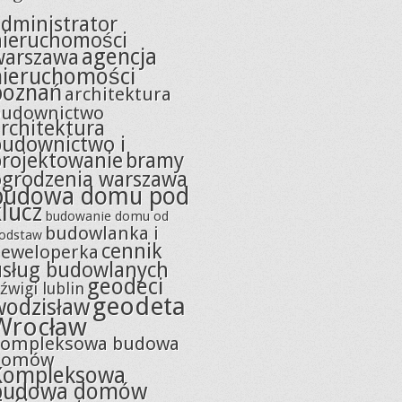
dministrator
nieruchomości
agencja
warszawa
nieruchomości
poznań
architektura
budownictwo
rchitektura
budownictwo i
projektowanie
bramy
ogrodzenia warszawa
budowa domu pod
klucz
budowanie domu od
budowlanka i
odstaw
cennik
eweloperka
usług budowlanych
geodeci
źwigi lublin
geodeta
wodzisław
Wrocław
kompleksowa budowa
domów
Kompleksowa
budowa domów