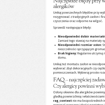
Najczęstsze błędy przy w
alergików
Unikaj powszechnych błędów przy wybo
rezygnować z tradycyjnych zasłon i fir
czyszczenia oraz odporne na wilgoć.
Sprawdź następujące błędy:
Nieodpowiedni dobór materiałó
Zamiast tego stawiaj na materiały sy
Nieodpowiedni rozmiar osłon:
St
nieszczelności sprzyjającym gromad
Brak higieny:
Regularnie utrzymuj m
domu.
Unikaj też montażu zasłon w nieodpowi
wybierać zbyt dekoracyjnych czy cięż
pomieszczeniach. Wybieraj proste roz
FAQ – najczęściej zadaw
Czy alergicy powinni wybi
Osłony okienne dla alergików powinny
gładką powierzchnią i właściwościami 
rag_context
nie ma bezpośrednich in
wspierać poprawę jakości powietrza i 