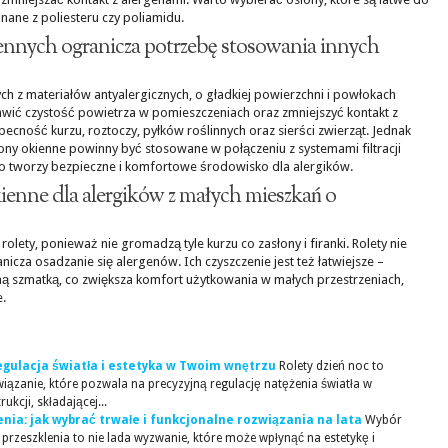
onane z poliesteru czy poliamidu.
ennych ogranicza potrzebę stosowania innych
h z materiałów antyalergicznych, o gładkiej powierzchni i powłokach
wić czystość powietrza w pomieszczeniach oraz zmniejszyć kontakt z
becność kurzu, roztoczy, pyłków roślinnych oraz sierści zwierząt. Jednak
łony okienne powinny być stosowane w połączeniu z systemami filtracji
co tworzy bezpieczne i komfortowe środowisko dla alergików.
kienne dla alergików z małych mieszkań o
lety, ponieważ nie gromadzą tyle kurzu co zasłony i firanki. Rolety nie
anicza osadzanie się alergenów. Ich czyszczenie jest też łatwiejsze –
ną szmatką, co zwiększa komfort użytkowania w małych przestrzeniach,
e.
egulacja światła i estetyka w Twoim wnętrzu
Rolety dzień noc to
wiązanie, które pozwala na precyzyjną regulację natężenia światła w
ukcji, składającej...
nia: jak wybrać trwałe i funkcjonalne rozwiązania na lata
Wybór
rzeszklenia to nie lada wyzwanie, które może wpłynąć na estetykę i