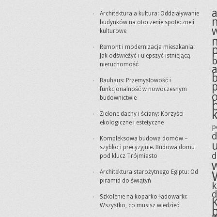
a
Architektura a kultura: Oddziaływanie
budynków na otoczenie społeczne i
kulturowe
Remont i modernizacja mieszkania:
Jak odświeżyć i ulepszyć istniejącą
nieruchomość
a
Bauhaus: Przemysłowość i
funkcjonalność w nowoczesnym
budownictwie
Zielone dachy i ściany: Korzyści
ekologiczne i estetyczne
p
d
Kompleksowa budowa domów –
szybko i precyzyjnie. Budowa domu
d
pod klucz Trójmiasto
Architektura starożytnego Egiptu: Od
piramid do świątyń
Szkolenie na koparko-ładowarki:
Wszystko, co musisz wiedzieć