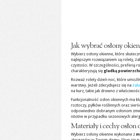
Jak wybrać osłony okien
Wybierz osłony okienne, które skute
najlepszym rozwiązaniem są rolety, żal
czystości. W szczególności, preferuj r
charakteryzują się
gładką powierzch
Rozważ rolety dzień-noc, które umożl
warstwy. Jeżeli zdecydujesz się na
żalu
na kurz, takie jak drewno z właściwośc
Funkcjonalność osłon okiennych ma kl
roztoczy, pyłków roślinnych oraz sierś
odpowiednio dobranym osłonom zminima
istotne w przypadku sezonowych alerge
Materiały i cechy osłon 
Wybierz osłony okienne wykonane z
m
alergenów w Twoim domu. Skup się na t