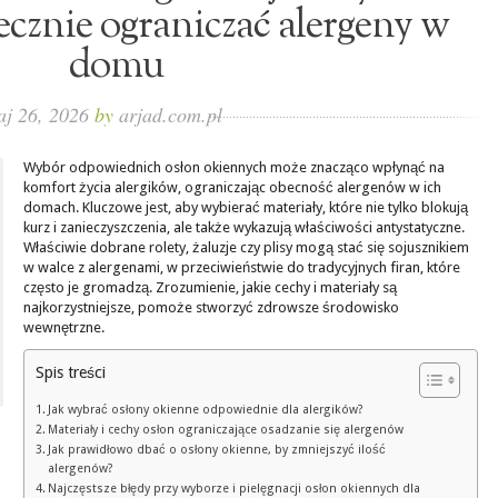
ecznie ograniczać alergeny w
domu
aj 26, 2026
by
arjad.com.pl
Wybór odpowiednich osłon okiennych może znacząco wpłynąć na
komfort życia alergików, ograniczając obecność alergenów w ich
domach. Kluczowe jest, aby wybierać materiały, które nie tylko blokują
kurz i zanieczyszczenia, ale także wykazują właściwości antystatyczne.
Właściwie dobrane rolety, żaluzje czy plisy mogą stać się sojusznikiem
w walce z alergenami, w przeciwieństwie do tradycyjnych firan, które
często je gromadzą. Zrozumienie, jakie cechy i materiały są
najkorzystniejsze, pomoże stworzyć zdrowsze środowisko
wewnętrzne.
Spis treści
Jak wybrać osłony okienne odpowiednie dla alergików?
Materiały i cechy osłon ograniczające osadzanie się alergenów
Jak prawidłowo dbać o osłony okienne, by zmniejszyć ilość
alergenów?
Najczęstsze błędy przy wyborze i pielęgnacji osłon okiennych dla