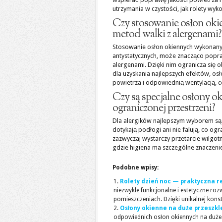
utrzymania w czystości, jak rolety wyk
Czy stosowanie osłon oki
metod walki z alergenami?
Stosowanie osłon okiennych wykonanyc
antystatycznych, może znacząco popra
alergenami. Dzięki nim ogranicza się o
dla uzyskania najlepszych efektów, os
powietrza i odpowiednią wentylacją, 
Czy są specjalne osłony o
ograniczonej przestrzeni?
Dla alergików najlepszym wyborem są ro
dotykają podłogi ani nie falują, co ogr
zazwyczaj wystarczy przetarcie wilgot
gdzie higiena ma szczególne znaczeni
Podobne wpisy:
Rolety dzień noc — praktyczna r
niezwykle funkcjonalne i estetyczne roz
pomieszczeniach. Dzięki unikalnej konstr
Osłony okienne na duże przeszkle
odpowiednich osłon okiennych na duże p