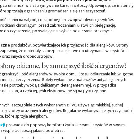
, co uniemożliwia zatrzymywanie kurzu i roztoczy. Upewnij się, że materiały
które sprzyjają ograniczeniu gromadzenia się zanieczyszczeń.
ć tkanin na wilgoć, co zapobiega rozwojowi pleśni i grzybów.
rodkami chroniącymi przed zabrudzeniami ułatwi ich pielęgnację.
e do czyszczenia, pozwalając na szybkie odkurzanie oraz mycie
iczne
produktów, potwierdzające ich przyjazność dla alergików. Osłony
zapewnią, że materiały są bezpieczne, łatwe do utrzymania w czystości i
y oraz innych drobnoustrojów.
słony okienne, by zmniejszyć ilość alergenów?
ograniczyć ilość alergenów w swoim domu. Stosuj odkurzanie lub wilgotne
 i inne zanieczyszczenia. Rolety wykonane z materiałów antyalergicznych
 razie potrzeby wodą z delikatnym detergentem myj. W przypadku
 na sezon, a częściej, jeśli eksponowane są na pyłki czy inne
nnych, szczególnie z tych wykonanych z PVC, używając miękkiej, suchej
rzu, roztoczy oraz innych alergenów. Regularne wykonywanie tych czynności
, które sprzyja alergikom.
zji
prowadzi do poprawy komfortu życia. Utrzymuj czystość w swoim
i wspierać lepszą jakość powietrza.