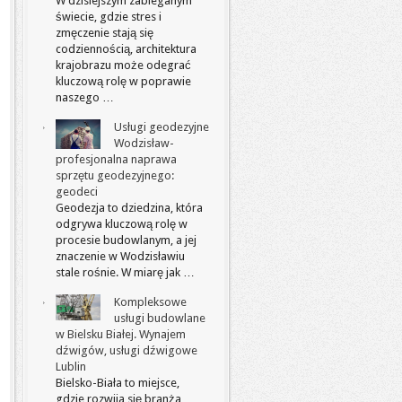
W dzisiejszym zabieganym
świecie, gdzie stres i
zmęczenie stają się
codziennością, architektura
krajobrazu może odegrać
kluczową rolę w poprawie
naszego …
Usługi geodezyjne
Wodzisław-
profesjonalna naprawa
sprzętu geodezyjnego:
geodeci
Geodezja to dziedzina, która
odgrywa kluczową rolę w
procesie budowlanym, a jej
znaczenie w Wodzisławiu
stale rośnie. W miarę jak …
Kompleksowe
usługi budowlane
w Bielsku Białej. Wynajem
dźwigów, usługi dźwigowe
Lublin
Bielsko-Biała to miejsce,
gdzie rozwija się branża