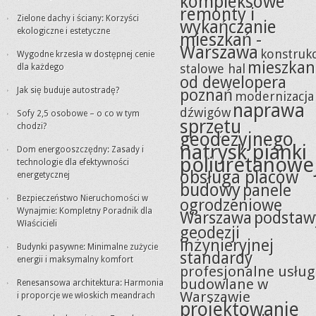
kompleksowe
remonty i
Zielone dachy i ściany: Korzyści
wykańczanie
ekologiczne i estetyczne
mieszkań -
Warszawa
konstrukc
Wygodne krzesła w dostępnej cenie
mieszkan
stalowe hal
dla każdego
od dewelopera
Jak się buduje autostradę?
poznań
modernizacja
naprawa
dźwigów
Sofy 2,5 osobowe – o co w tym
sprzętu
chodzi?
geodezyjnego
natrysk pianki
Dom energooszczędny: Zasady i
poliuretanowe
technologie dla efektywności
obsługa placów
energetycznej
budowy
panele
Bezpieczeństwo Nieruchomości w
ogrodzeniowe
Wynajmie: Kompletny Poradnik dla
Warszawa
podstaw
Właścicieli
geodezji
inżynieryjnej
Budynki pasywne: Minimalne zużycie
standardy
energii i maksymalny komfort
profesjonalne usług
budowlane w
Renesansowa architektura: Harmonia
Warszawie
i proporcje we włoskich meandrach
projektowanie