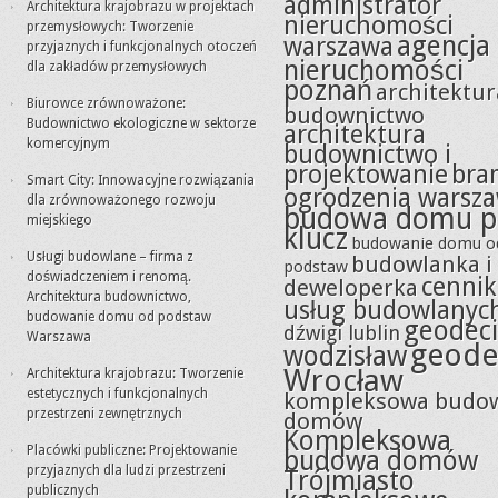
administrator
Architektura krajobrazu w projektach
nieruchomości
przemysłowych: Tworzenie
agencja
warszawa
przyjaznych i funkcjonalnych otoczeń
nieruchomości
dla zakładów przemysłowych
poznań
architektur
Biurowce zrównoważone:
budownictwo
Budownictwo ekologiczne w sektorze
architektura
komercyjnym
budownictwo i
projektowanie
bra
Smart City: Innowacyjne rozwiązania
ogrodzenia warsz
dla zrównoważonego rozwoju
budowa domu p
miejskiego
klucz
budowanie domu o
Usługi budowlane – firma z
budowlanka i
podstaw
doświadczeniem i renomą.
cennik
deweloperka
Architektura budownictwo,
usług budowlanyc
budowanie domu od podstaw
geodeci
dźwigi lublin
Warszawa
geode
wodzisław
Wrocław
Architektura krajobrazu: Tworzenie
estetycznych i funkcjonalnych
kompleksowa budo
przestrzeni zewnętrznych
domów
Kompleksowa
Placówki publiczne: Projektowanie
budowa domów
przyjaznych dla ludzi przestrzeni
Trójmiasto
publicznych