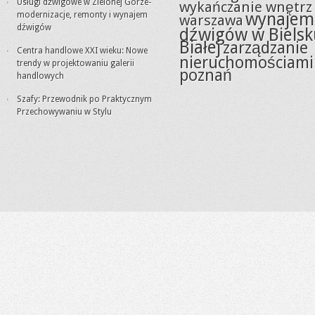
Usługi dźwigowe w Zielonej Górze-
wykańczanie wnętrz
wynajem
modernizacje, remonty i wynajem
warszawa
dźwigów
dźwigów w Bielsk
Białej
zarządzanie
Centra handlowe XXI wieku: Nowe
nieruchomościami
trendy w projektowaniu galerii
poznań
handlowych
Szafy: Przewodnik po Praktycznym
Przechowywaniu w Stylu