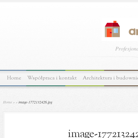
Profesjon
Home
Współpraca i kontakt
Architektura i budown
Home
»
»
image-1772132426.jpg
image-177213242