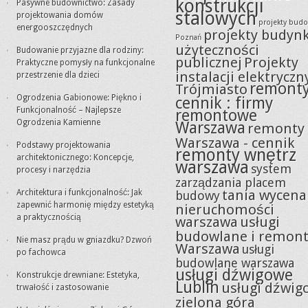
konstrukcji
Pasywne budownictwo: Zasady
stalowych
projektowania domów
projekty bud
energooszczędnych
projekty budyn
Poznań
użyteczności
Budowanie przyjazne dla rodziny:
publicznej
Projekty
Praktyczne pomysły na funkcjonalne
instalacji elektryczn
przestrzenie dla dzieci
remont
Trójmiasto
Ogrodzenia Gabionowe: Piękno i
cennik : firmy
Funkcjonalność – Najlepsze
remontowe
Ogrodzenia Kamienne
Warszawa
remonty
Warszawa - cennik
Podstawy projektowania
remonty wnętrz
architektonicznego: Koncepcje,
warszawa
system
procesy i narzędzia
zarządzania placem
tania wycena
Architektura i funkcjonalność: Jak
budowy
zapewnić harmonię między estetyką
nieruchomości
a praktycznością
warszawa
usługi
budowlane i remon
Nie masz prądu w gniazdku? Dzwoń
Warszawa
usługi
po fachowca
budowlane warszawa
usługi dźwigowe
Konstrukcje drewniane: Estetyka,
Lublin
usługi dźwig
trwałość i zastosowanie
zielona góra