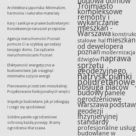
budowa domów
Trójmiasto
Architektura japońska: Minimalizm,
kompleksowe
harmonia i naturalne materiały
remonty i
wykańczanie
Kary i sankcje w prawie budowlanym:
mieszkań -
Konsekwencje naruszeń przepisów
Warszawa
konstrukc
mieszkan
Agencja nieruchomości Poznań
stalowe hal
pomoże Ci w szybkiej sprzedaży
od dewelopera
twojego domu. Zarządzanie
poznań
modernizacja
nieruchomościami Poznań
naprawa
dźwigów
sprzętu
Efektywność energetyczna w
geodezyjnego
budownictwie: Jak osiągnąć
natrysk pianki
minimalne zużycie energii
poliuretanowe
obsługa placów
Planowanie przestrzeni mieszkalnej:
budowy
panele
Projektowanie funkcjonalnych wnętrz
ogrodzeniowe
Inspekcje budowlane: Jak przebiegają
Warszawa
podstaw
i czego się spodziewać
geodezji
inżynieryjnej
Solidne panele ogrodzeniowe
standardy
ochronią każdą posesję. Bramy
profesjonalne usług
ogrodzenia Warszawa
budowlane w