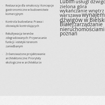
Lublin
usługi dźwig
zielona góra
Restauracje dla smakoszy: Koncepcje
wykańczanie wnętrz
gastronomiczne w budownictwie
wynajem
komercyjnym
warszawa
dźwigów w Bielsk
Kontrola budowlana: Prawa i
Białej
zarządzanie
obowiązki kontrolujących
nieruchomościami
poznań
Rekultywacja terenów
zdegradowanych: Przywracanie
funkcji i estetyki terenom
zaniedbanym
Zrównoważone projektowanie
architektoniczne: Priorytety
ekologiczne w architekturze