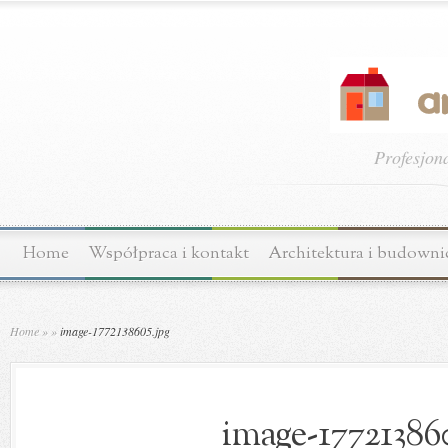
Profesjon
Home
Współpraca i kontakt
Architektura i budown
Home
»
»
image-1772138605.jpg
image-177213860