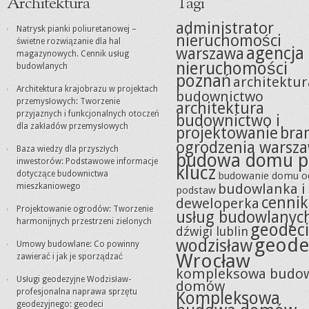
Architektura
Tagi
administrator
Natrysk pianki poliuretanowej –
nieruchomości
świetne rozwiązanie dla hal
agencja
warszawa
magazynowych. Cennik usług
nieruchomości
budowlanych
poznań
architektur
Architektura krajobrazu w projektach
budownictwo
przemysłowych: Tworzenie
architektura
przyjaznych i funkcjonalnych otoczeń
budownictwo i
dla zakładów przemysłowych
projektowanie
bra
ogrodzenia warsz
Baza wiedzy dla przyszłych
budowa domu p
inwestorów: Podstawowe informacje
klucz
dotyczące budownictwa
budowanie domu o
budowlanka i
mieszkaniowego
podstaw
cennik
deweloperka
Projektowanie ogrodów: Tworzenie
usług budowlanyc
harmonijnych przestrzeni zielonych
geodeci
dźwigi lublin
geode
wodzisław
Umowy budowlane: Co powinny
Wrocław
zawierać i jak je sporządzać
kompleksowa budo
Usługi geodezyjne Wodzisław-
domów
profesjonalna naprawa sprzętu
Kompleksowa
geodezyjnego: geodeci