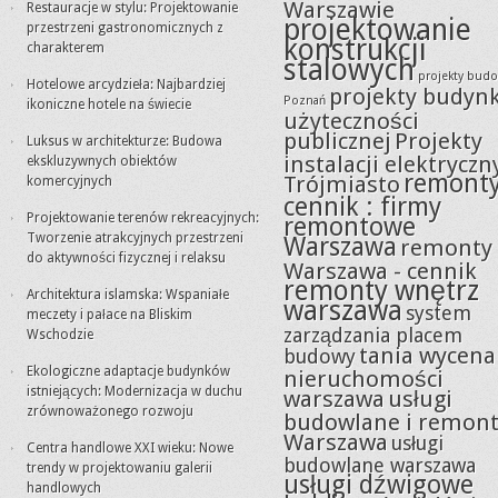
Warszawie
Restauracje w stylu: Projektowanie
projektowanie
przestrzeni gastronomicznych z
konstrukcji
charakterem
stalowych
projekty bud
Hotelowe arcydzieła: Najbardziej
projekty budyn
Poznań
ikoniczne hotele na świecie
użyteczności
publicznej
Projekty
Luksus w architekturze: Budowa
instalacji elektryczn
ekskluzywnych obiektów
remont
Trójmiasto
komercyjnych
cennik : firmy
Projektowanie terenów rekreacyjnych:
remontowe
Tworzenie atrakcyjnych przestrzeni
Warszawa
remonty
do aktywności fizycznej i relaksu
Warszawa - cennik
remonty wnętrz
Architektura islamska: Wspaniałe
warszawa
system
meczety i pałace na Bliskim
zarządzania placem
Wschodzie
tania wycena
budowy
Ekologiczne adaptacje budynków
nieruchomości
istniejących: Modernizacja w duchu
warszawa
usługi
zrównoważonego rozwoju
budowlane i remon
Warszawa
usługi
Centra handlowe XXI wieku: Nowe
budowlane warszawa
trendy w projektowaniu galerii
usługi dźwigowe
handlowych