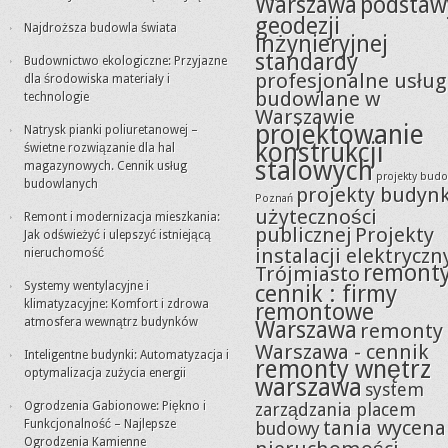
Warszawa
podstaw
geodezji
Najdroższa budowla świata
inżynieryjnej
standardy
Budownictwo ekologiczne: Przyjazne
profesjonalne usług
dla środowiska materiały i
budowlane w
technologie
Warszawie
projektowanie
Natrysk pianki poliuretanowej –
konstrukcji
świetne rozwiązanie dla hal
stalowych
magazynowych. Cennik usług
projekty bud
budowlanych
projekty budyn
Poznań
użyteczności
Remont i modernizacja mieszkania:
publicznej
Projekty
Jak odświeżyć i ulepszyć istniejącą
instalacji elektryczn
nieruchomość
remont
Trójmiasto
Systemy wentylacyjne i
cennik : firmy
klimatyzacyjne: Komfort i zdrowa
remontowe
atmosfera wewnątrz budynków
Warszawa
remonty
Warszawa - cennik
Inteligentne budynki: Automatyzacja i
remonty wnętrz
optymalizacja zużycia energii
warszawa
system
Ogrodzenia Gabionowe: Piękno i
zarządzania placem
tania wycena
Funkcjonalność – Najlepsze
budowy
Ogrodzenia Kamienne