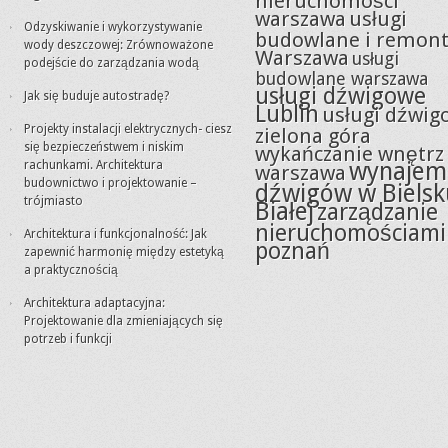
nieruchomości
warszawa
usługi
Odzyskiwanie i wykorzystywanie
budowlane i remon
wody deszczowej: Zrównoważone
Warszawa
usługi
podejście do zarządzania wodą
budowlane warszawa
usługi dźwigowe
Jak się buduje autostradę?
Lublin
usługi dźwig
Projekty instalacji elektrycznych- ciesz
zielona góra
się bezpieczeństwem i niskim
wykańczanie wnętrz
wynajem
rachunkami. Architektura
warszawa
budownictwo i projektowanie –
dźwigów w Bielsk
trójmiasto
Białej
zarządzanie
nieruchomościami
Architektura i funkcjonalność: Jak
poznań
zapewnić harmonię między estetyką
a praktycznością
Architektura adaptacyjna:
Projektowanie dla zmieniających się
potrzeb i funkcji