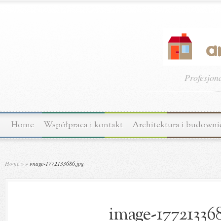
Profesjon
Home
Współpraca i kontakt
Architektura i budown
Home
»
»
image-1772133686.jpg
image-177213368