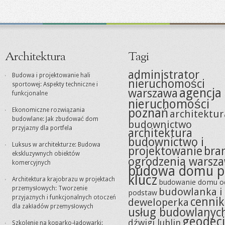
Architektura
Tagi
administrator
Budowa i projektowanie hali
nieruchomości
sportowej: Aspekty techniczne i
agencja
warszawa
funkcjonalne
nieruchomości
poznań
Ekonomiczne rozwiązania
architektur
budowlane: Jak zbudować dom
budownictwo
przyjazny dla portfela
architektura
budownictwo i
Luksus w architekturze: Budowa
projektowanie
bra
ekskluzywnych obiektów
ogrodzenia warsz
komercyjnych
budowa domu p
klucz
Architektura krajobrazu w projektach
budowanie domu o
przemysłowych: Tworzenie
budowlanka i
podstaw
przyjaznych i funkcjonalnych otoczeń
cennik
deweloperka
dla zakładów przemysłowych
usług budowlanyc
geodeci
dźwigi lublin
Szkolenie na koparko-ładowarki: