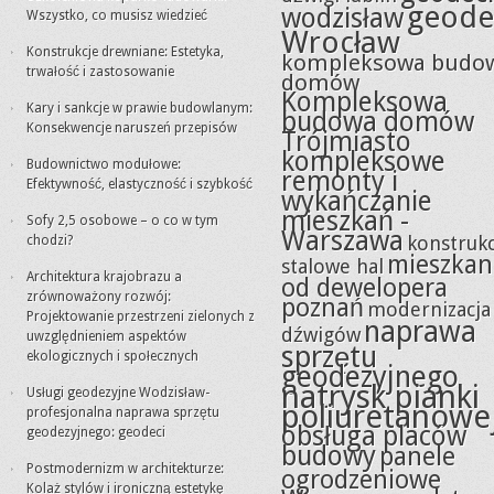
geode
wodzisław
Wszystko, co musisz wiedzieć
Wrocław
Konstrukcje drewniane: Estetyka,
kompleksowa budo
trwałość i zastosowanie
domów
Kompleksowa
Kary i sankcje w prawie budowlanym:
budowa domów
Konsekwencje naruszeń przepisów
Trójmiasto
kompleksowe
Budownictwo modułowe:
remonty i
Efektywność, elastyczność i szybkość
wykańczanie
mieszkań -
Sofy 2,5 osobowe – o co w tym
Warszawa
konstrukc
chodzi?
mieszkan
stalowe hal
Architektura krajobrazu a
od dewelopera
zrównoważony rozwój:
poznań
modernizacja
Projektowanie przestrzeni zielonych z
naprawa
dźwigów
uwzględnieniem aspektów
sprzętu
ekologicznych i społecznych
geodezyjnego
natrysk pianki
Usługi geodezyjne Wodzisław-
poliuretanowe
profesjonalna naprawa sprzętu
obsługa placów
geodezyjnego: geodeci
budowy
panele
Postmodernizm w architekturze:
ogrodzeniowe
Kolaż stylów i ironiczną estetykę