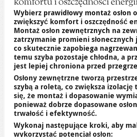
komfortu i oszczędności energi
Wybierz
prawidłowy montaż osłon
o
zwiększyć komfort i oszczędność e
Montaż osłon
zewnętrznych
na zew
zatrzymanie promieni słonecznych j
co skutecznie zapobiega nagrzewani
temu szyba pozostaje chłodna, a p
jest lepiej chroniona przed przegr
Osłony zewnętrzne tworzą przestrz
szybą a roletą, co zwiększa izolację
się, że montaż i dopasowanie wymi
ponieważ dobrze dopasowane osłon
trwałość i efektywność.
Wykonaj następujące kroki, aby m
wykorzystać potencjał osłon: