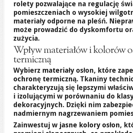
rolety pozwalające na regulację świ
pomieszczeniach o wysokiej wilgotn
materiały odporne na pleśń. Niepr
może prowadzić do dyskomfortu ora
zużycia.
Wpływ materiałów i kolorów o
termiczną
Wybierz
materiały
osłon, które zap
ochronę termiczną
. Tkaniny techni
charakteryzują się lepszymi właści
i izolującymi w porównaniu do klas
dekoracyjnych. Dzięki nim zabezpiec
nadmiernym nagrzewaniem pomies
Zainwestuj w
jasne kolory osłon
, kt