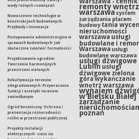
Warszawa - cennik
dom jednorodzinny: Zalety i
remonty wnętrz
wady różnych rozwiązań
warszawa
system
Nowoczesne technologie w
zarządzania placem
konstrukcjach budowlanych:
tania wyce
budowy
Przykłady i innowacje
nieruchomości
warszawa
usługi
Postępowanie administracyjne w
budowlane i remo
sprawach budowlanych: Jak
Warszawa
usługi
skutecznie załatwić formalności
budowlane warszawa
Projektowanie ogrodów:
usługi dźwigowe
Tworzenie harmonijnych
Lublin
usługi
przestrzeni zielonych
dźwigowe zielona
góra
wykańczanie
Rekultywacja terenów
wnętrz warszawa
zdegradowanych: Przywracanie
wynajem dźwig
funkcji i estetyki terenom
w Bielsku Białej
zaniedbanym
zarządzanie
nieruchomościa
Ogród botaniczny: Ochrona i
poznań
prezentacja różnorodności
roślin w przestrzeni publicznej
Projekty instalacji
elektrycznych- ciesz się