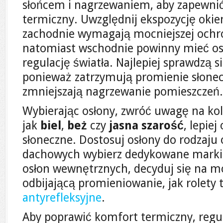
słońcem i nagrzewaniem, aby zapewni
termiczny. Uwzględnij ekspozycję okie
zachodnie wymagają mocniejszej ochr
natomiast wschodnie powinny mieć os
regulację światła. Najlepiej sprawdzą s
ponieważ zatrzymują promienie słonec
zmniejszają nagrzewanie pomieszczeń.
Wybierając osłony, zwróć uwagę na kolo
jak
biel
,
beż
czy
jasna szarość
, lepie
słoneczne. Dostosuj osłony do rodzaju 
dachowych wybierz dedykowane markizy
osłon wewnętrznych, decyduj się na m
odbijającą promieniowanie, jak rolety
antyrefleksyjne
.
Aby poprawić komfort termiczny, regul