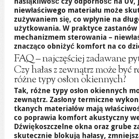
nasiąkliwość czy odporność na UV, 
niewłaściwego materiału
może skut
zużywaniem się, co wpłynie na dłu
użytkowania. W praktyce zastanów 
mechanizmem sterowania – niewła
znacząco obniżyć komfort na co dzi
FAQ – najczęściej zadawane py
Czy hałas z zewnątrz może być 
różne typy osłon okiennych?
Tak, różne typy osłon okiennych m
zewnątrz. Zasłony termiczne wykon
tkanych materiałów mają właściwo
co poprawia komfort akustyczny w
Dźwiękoszczelne okna oraz grube za
skutecznie blokują hałasy, zmniejsz