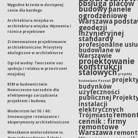
obsługa placów
Wygodne krzesła w dostępnej
budowy
panele
cenie dla każdego
ogrodzeniowe
Warszawa
podst
Architektura miejska vs.
geodezji
architektura wiejska: Wyzwania i
inżynieryjnej
różnice projektowe
standardy
Zrównoważone projektowanie
profesjonalne usłu
architektoniczne: Priorytety
budowlane w
ekologiczne w architekturze
Warszawie
projektowanie
Ogród wodny: Tworzenie oaz
konstrukcji
spokoju i relaksu w przestrzeni
stalowych
miejskiej
projekty
projekt
budowlane Poznań
BIM w budownictwie:
budynków
Nowoczesne narzędzie dla
użyteczności
efektywnego zarządzania
publicznej
Projekt
projektem i budową
instalacji
elektrycznych
Modernizm lat 50. i 60.:
remon
Trójmiasto
Innowacyjne rozwiązania i
cennik : firmy
eksperymenty architektoniczne
remontowe
Warszawa
remont
Mieszkanie wielorodzinne vs.