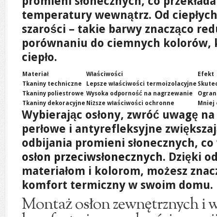
promieni słonecznych, co przekłada 
temperatury wewnątrz. Od ciepłych
szarości – takie barwy znacząco re
porównaniu do ciemnych kolorów, 
ciepło.
Materiał
Właściwości
Efekt
Tkaniny techniczne
Lepsze właściwości termoizolacyjne
Skute
Tkaniny poliestrowe
Wysoka odporność na nagrzewanie
Ogran
Tkaniny dekoracyjne
Niższe właściwości ochronne
Mniej
Wybierając osłony, zwróć uwagę na 
perłowe i antyrefleksyjne zwiększa
odbijania promieni słonecznych, c
osłon przeciwsłonecznych
. Dzięki 
materiałom i kolorom, możesz znac
komfort termiczny w swoim domu.
Montaż osłon zewnętrznych i 