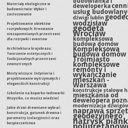
budowlanka i
Materiały ekologiczne w
cenn
deweloperka
budownictwie: Wybór i
usług budowlany
zastosowanie
geodec
dźwigi lublin
wodzisław
Projektowanie obiektów
geodeta
rozrywkowych: Kreowanie
Wrocław
niezapomnianych przestrzeni
kompleksowa
dla rozrywki i eventów
budowa domów
Kompleksowa
Architektura krajobrazu:
budowa domów
Tworzenie estetycznych i
Trójmiasto
funkcjonalnych przestrzeni
kompleksowe
zewnętrznych
remonty i
wykańczanie
Mosty wiszące: Inżynieria i
mieszkań -
projektowanie wytrzymałych i
Warszawa
eleganckich konstrukcji
konstrukcje stalowe h
Szkolenie na koparko-ładowarki:
mieszkania od
Wszystko, co musisz wiedzieć
dewelopera pozn
modernizacja dźwigó
Jakie drzwi drewniane wybrać:
naprawa sprzę
konstrukcja, gatunek drewna i
geodezyjnego
parametry izolacyjności oraz
natrysk piank
bezpieczeństwa
poliuretanow