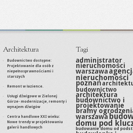
Architektura
Tagi
administrator
Budownictwo dostępne:
nieruchomości
Projektowanie dla osób z
agencj
warszawa
niepełnosprawnościami i
nieruchomości
starszych
poznań
architekt
Remont w łazience.
budownictwo
architektura
Usługi dźwigowe w Zielonej
budownictwo i
Górze- modernizacje, remonty i
projektowanie
wynajem dźwigów
bramy ogrodzeni
budo
warszawa
Centra handlowe XXI wieku:
domu pod kluc
Nowe trendy w projektowaniu
galerii handlowych
budowanie domu od pods