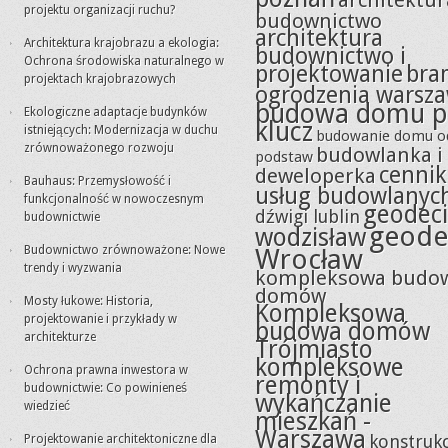
architektur
projektu organizacji ruchu?
budownictwo
architektura
Architektura krajobrazu a ekologia:
budownictwo i
Ochrona środowiska naturalnego w
projektowanie
bra
projektach krajobrazowych
ogrodzenia warsz
budowa domu p
Ekologiczne adaptacje budynków
klucz
istniejących: Modernizacja w duchu
budowanie domu o
zrównoważonego rozwoju
budowlanka i
podstaw
cennik
deweloperka
Bauhaus: Przemysłowość i
usług budowlanyc
funkcjonalność w nowoczesnym
geodeci
dźwigi lublin
budownictwie
geode
wodzisław
Budownictwo zrównoważone: Nowe
Wrocław
trendy i wyzwania
kompleksowa budo
domów
Mosty łukowe: Historia,
Kompleksowa
projektowanie i przykłady w
budowa domów
architekturze
Trójmiasto
kompleksowe
Ochrona prawna inwestora w
remonty i
budownictwie: Co powinieneś
wykańczanie
wiedzieć
mieszkań -
Warszawa
konstrukc
Projektowanie architektoniczne dla