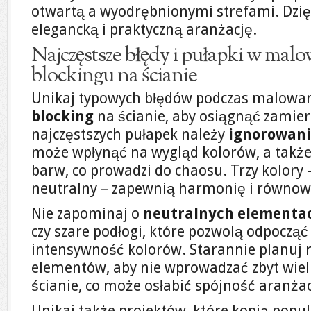
otwartą a wyodrębnionymi strefami. Dzię
elegancką i praktyczną aranżację.
Najczęstsze błędy i pułapki w malo
blockingu na ścianie
Unikaj typowych błędów podczas malowa
blocking
na ścianie, aby osiągnąć zamier
najczęstszych pułapek należy
ignorowani
może wpłynąć na wygląd kolorów, a także
barw, co prowadzi do chaosu. Trzy kolory
neutralny – zapewnią harmonię i równowa
Nie zapominaj o
neutralnych elementa
czy szare podłogi, które pozwolą odpocząć
intensywność kolorów. Starannie planuj 
elementów, aby nie wprowadzać zbyt wiel
ścianie, co może osłabić spójność aranżac
Unikaj także projektów, które kopią popul