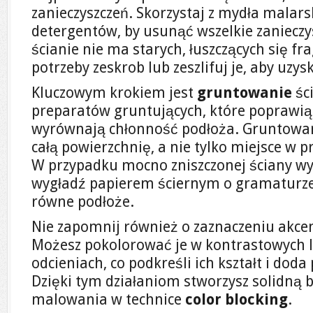
zanieczyszczeń. Skorzystaj z mydła malar
detergentów, by usunąć wszelkie zanieczy
ścianie nie ma starych, łuszczących się f
potrzeby zeskrob lub zeszlifuj je, aby uzy
Kluczowym krokiem jest
gruntowanie
śc
preparatów gruntujących, które poprawią 
wyrównają chłonność podłoża. Gruntow
całą powierzchnię, a nie tylko miejsce w p
W przypadku mocno zniszczonej ściany wyp
wygładź papierem ściernym o gramaturze
równe podłoże.
Nie zapomnij również o zaznaczeniu akce
Możesz pokolorować je w kontrastowych
odcieniach, co podkreśli ich kształt i doda
Dzięki tym działaniom stworzysz solidną 
malowania w technice
color blocking
.