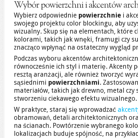
Wybór powierzchni i akcentów arch
Wybierz odpowiednie
powierzchnie
i akc
swojego projektu color blockingu, aby uz
wizualny. Skup się na elementach, które c
kolorami, takich jak wnęki, framugi czy s
znacząco wpłynąć na ostateczny wygląd pr
Podczas wyboru akcentów architektoniczn
równocześnie ich styl i materię. Akcent
resztą aranżacji, ale również tworzyć wyra
sąsiednimi
powierzchniami
. Zastosowan
materiałów, takich jak drewno, metal czy
stworzeniu ciekawego efektu wizualnego.
W praktyce, staraj się wprowadzać
akcent
obramowań, detali architektonicznych or
na ścianach. Powtórzenie wybranego kol
lokalizacjach buduje spójność, na przykł