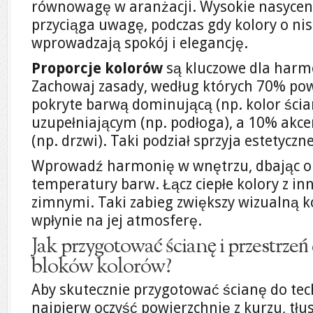
równowagę w aranżacji. Wysokie nasycenie
przyciąga uwagę, podczas gdy kolory o ni
wprowadzają spokój i elegancję.
Proporcje kolorów
są kluczowe dla harm
Zachowaj zasady, według których 70% po
pokryte barwą dominującą (np. kolor ści
uzupełniającym (np. podłoga), a 10% ak
(np. drzwi). Taki podział sprzyja estetyczn
Wprowadź harmonię w wnętrzu, dbając o
temperatury barw. Łącz ciepłe kolory z in
zimnymi. Taki zabieg zwiększy wizualną ko
wpłynie na jej atmosferę.
Jak przygotować ścianę i przestrze
bloków kolorów?
Aby skutecznie przygotować ścianę do tec
najpierw oczyść powierzchnię z kurzu, tłu