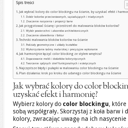
Spis treści
Jak wybrać kolory do color blockingu na ścianie, by uzyskać efekt i harmo
Dobór kolorów przeciwstawnych, sąsiadujących i triadycznych
Znaczenie nasycenia i proporcji barw
Jak przygotować ścianę i przestrzeń do malowania bloków kolorów?
Wybór powierzchni i akcentów architektonicznych
Znaczenie oświetlenia i faktur
Techniki malowania bloków kolorów na ścianie
Podziały geometryczne i układy kształtów
Wykorzystanie taśmy malarskiej i precyzyjne wykonanie
Jak harmonijnie łączyć color blocking ze stylem wnętrza?
Dopasowanie mebli i dodatków kolorystycznych
Tworzenie spójnych stref funkcjonalnych i estetycznych
Najczęstsze błędy i pułapki w malowaniu color blockingu na ścianie
Plan działania: krok po kroku do udanego color blockingu na ścianie
Jak wybrać kolory do color blockin
uzyskać efekt i harmonię?
Wybierz kolory do
color blockingu
, któr
sobą współgrały. Skorzystaj z koła barw i
kolory, zwracając uwagę na ich nasycenie