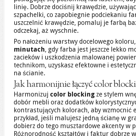
linię. Dobrze dociśnij krawędzie, używając
szpachelki, co zapobiegnie podciekaniu fa
uszczelnić krawędzie, pomaluj je farbą ba
odczekaj, aż wyschnie.
Po nałożeniu warstwy docelowego koloru,
minutach
, gdy farba jest jeszcze lekko 
zacieków i uszkodzenia malowanej powier
technikom, uzyskasz efektowne i estetycz
na ścianie.
Jak harmonijnie łączyć color block
Harmonizuj
color blocking
ze stylem wnę
dobór mebli oraz dodatków kolorystyczny
kontrastujących kolorach, aby wzmocnić 
przykład, jeśli malujesz jedną ścianę w g
dobierz do tego musztardowe akcenty w pos
Różnorodność kształtów i faktur dobrze 