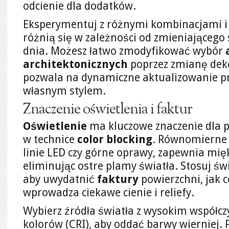
odcienie dla dodatków.
Eksperymentuj z różnymi kombinacjami i 
różnią się w zależności od zmieniającego s
dnia. Możesz łatwo zmodyfikować wybór
architektonicznych
poprzez zmianę deko
pozwala na dynamiczne aktualizowanie pr
własnym stylem.
Znaczenie oświetlenia i faktur
Oświetlenie
ma kluczowe znaczenie dla pe
w technice
color blocking
. Równomierne o
linie LED czy górne oprawy, zapewnia mię
eliminując ostre plamy światła. Stosuj św
aby uwydatnić
faktury
powierzchni, jak c
wprowadza ciekawe cienie i reliefy.
Wybierz źródła światła z wysokim współ
kolorów (CRI), aby oddać barwy wierniej. 