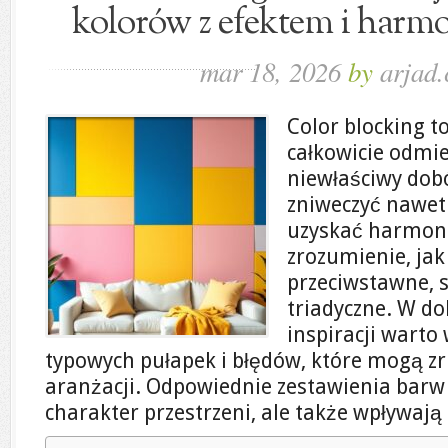
kolorów z efektem i harm
mar 18, 2026
by
arjad.
Color blocking t
całkowicie odmie
niewłaściwy dob
zniweczyć nawet 
uzyskać harmonij
zrozumienie, jak
przeciwstawne, 
triadyczne. W d
inspiracji warto
typowych pułapek i błędów, które mogą z
aranżacji. Odpowiednie zestawienia barw 
charakter przestrzeni, ale także wpływaj