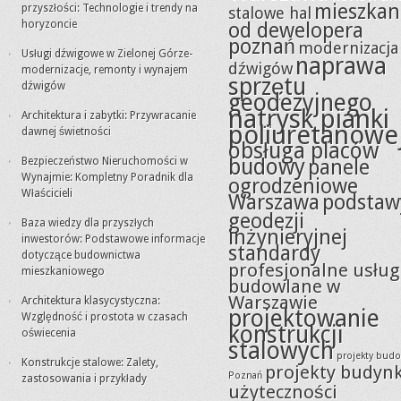
mieszkan
przyszłości: Technologie i trendy na
stalowe hal
horyzoncie
od dewelopera
poznań
modernizacja
Usługi dźwigowe w Zielonej Górze-
naprawa
dźwigów
modernizacje, remonty i wynajem
sprzętu
dźwigów
geodezyjnego
natrysk pianki
Architektura i zabytki: Przywracanie
poliuretanowe
dawnej świetności
obsługa placów
budowy
Bezpieczeństwo Nieruchomości w
panele
Wynajmie: Kompletny Poradnik dla
ogrodzeniowe
Właścicieli
Warszawa
podstaw
geodezji
Baza wiedzy dla przyszłych
inżynieryjnej
inwestorów: Podstawowe informacje
standardy
dotyczące budownictwa
profesjonalne usług
mieszkaniowego
budowlane w
Warszawie
Architektura klasycystyczna:
projektowanie
Względność i prostota w czasach
konstrukcji
oświecenia
stalowych
projekty bud
Konstrukcje stalowe: Zalety,
projekty budyn
Poznań
zastosowania i przykłady
użyteczności