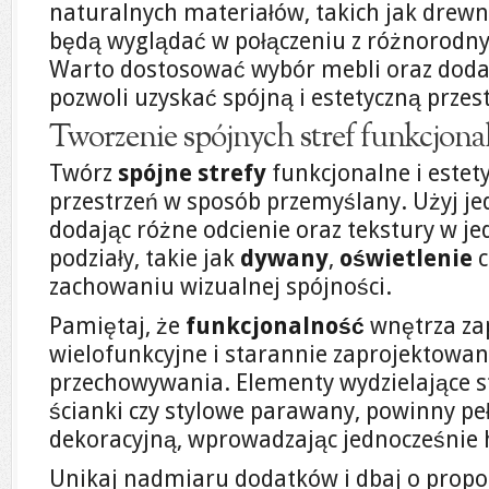
naturalnych materiałów, takich jak drewn
będą wyglądać w połączeniu z różnorodn
Warto dostosować wybór mebli oraz dodat
pozwoli uzyskać spójną i estetyczną przes
Tworzenie spójnych stref funkcjona
Twórz
spójne strefy
funkcjonalne i estet
przestrzeń w sposób przemyślany. Użyj jed
dodając różne odcienie oraz tekstury w je
podziały, takie jak
dywany
,
oświetlenie
c
zachowaniu wizualnej spójności.
Pamiętaj, że
funkcjonalność
wnętrza za
wielofunkcyjne i starannie zaprojektowa
przechowywania. Elementy wydzielające st
ścianki czy stylowe parawany, powinny peł
dekoracyjną, wprowadzając jednocześnie 
Unikaj nadmiaru dodatków i dbaj o propo