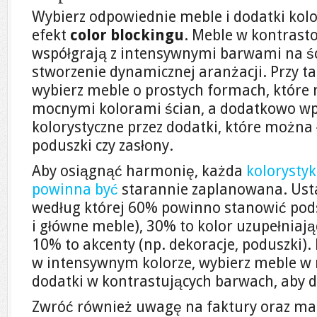
Wybierz odpowiednie meble i dodatki kol
efekt
color blockingu
. Meble w kontrast
współgrają z intensywnymi barwami na śc
stworzenie dynamicznej aranżacji. Przy t
wybierz meble o prostych formach, które
mocnymi kolorami ścian, a dodatkowo w
kolorystyczne przez dodatki, które można 
poduszki czy zasłony.
Aby osiągnąć harmonię, każda
kolorysty
powinna być
starannie zaplanowana. Ust
według której 60% powinno stanowić pods
i główne meble), 30% to kolor uzupełniający
10% to akcenty (np. dekoracje, poduszki). P
w intensywnym kolorze, wybierz meble w 
dodatki w kontrastujących barwach, aby 
Zwróć również uwagę na faktury oraz mat