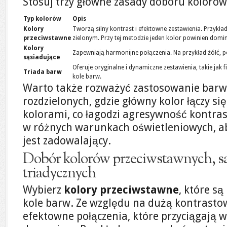
Stosuj trzy główne zasady doboru kolorów
Typ kolorów
Opis
Kolory
Tworzą silny kontrast i efektowne zestawienia. Przykła
przeciwstawne
zielonym. Przy tej metodzie jeden kolor powinien dom
Kolory
Zapewniają harmonijne połączenia. Na przykład żółć, po
sąsiadujące
Oferuje oryginalne i dynamiczne zestawienia, takie jak 
Triada barw
kole barw.
Warto także rozważyć zastosowanie barw
rozdzielonych, gdzie główny kolor łączy s
kolorami, co łagodzi agresywność kontras
w różnych warunkach oświetleniowych, ab
jest zadowalający.
Dobór kolorów przeciwstawnych, są
triadycznych
Wybierz
kolory przeciwstawne
, które są
kole barw. Ze względu na dużą kontrasto
efektowne połączenia, które przyciągają w