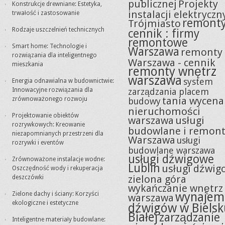
publicznej
Projekty
Konstrukcje drewniane: Estetyka,
instalacji elektryczn
trwałość i zastosowanie
remont
Trójmiasto
Rodzaje uszczelnień technicznych
cennik : firmy
remontowe
Smart home: Technologie i
Warszawa
remonty
rozwiązania dla inteligentnego
Warszawa - cennik
mieszkania
remonty wnętrz
warszawa
system
Energia odnawialna w budownictwie:
Innowacyjne rozwiązania dla
zarządzania placem
tania wycena
zrównoważonego rozwoju
budowy
nieruchomości
Projektowanie obiektów
warszawa
usługi
rozrywkowych: Kreowanie
budowlane i remon
niezapomnianych przestrzeni dla
Warszawa
usługi
rozrywki i eventów
budowlane warszawa
usługi dźwigowe
Zrównoważone instalacje wodne:
Lublin
usługi dźwig
Oszczędność wody i rekuperacja
zielona góra
deszczówki
wykańczanie wnętrz
wynajem
Zielone dachy i ściany: Korzyści
warszawa
ekologiczne i estetyczne
dźwigów w Bielsk
Białej
zarządzanie
Inteligentne materiały budowlane: