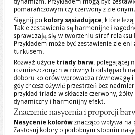
dynamizm. Przykładem mogą być zestawieni
pomarańczowym czy czerwony z zielonym
Sięgnij po
kolory sąsiadujące
, które leż
Takie zestawienia są harmonijne i łagodne
sprawdzają się w tworzeniu stref relaksu 
Przykładem może być zestawienie zieleni 
turkusem.
Rozważ użycie
triady barw
, polegającej 
rozmieszczonych w równych odstępach na 
doboru kolorów wprowadza równowagę i je
gdy chcesz ożywić przestrzeń bez nadmie
przykład triada w składzie czerwony, żółty 
dynamiczny i harmonijny efekt.
Znaczenie nasycenia i proporcji bar
Nasycenie kolorów
znacząco wpływa na p
Zastosuj kolory o podobnym stopniu nasy