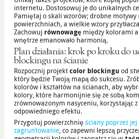
internetu. Dostosowuj je do unikalnych c
Pamiętaj o skali wzorów; drobne motywy
powierzchniach, a wielkie wzory przytłac
Zachowuj
równowagę
między kolorami a
wnętrze emanowało harmonią.
Plan działania: krok po kroku do 
blockingu na ścianie
Rozpocznij projekt
color blockingu
od stw
który będzie Twoją mapą do sukcesu. Zrób
kolorów i kształtów na ścianach, aby wyb
kolory, które harmonijnie się ze sobą kom
zrównoważonym nasyceniu, korzystając z 
odpowiedniego efektu.
Przygotuj powierzchnię
ściany poprzez jej 
zagruntowanie
, co zapewni lepszą przycz
geometracji kolorów i zaopatrz się w
taś