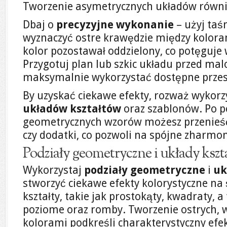
Tworzenie asymetrycznych układów równi
Dbaj o
precyzyjne wykonanie
– użyj taś
wyznaczyć ostre krawędzie między koloram
kolor pozostawał oddzielony, co potęguje
Przygotuj plan lub szkic układu przed ma
maksymalnie wykorzystać dostępne przes
By uzyskać ciekawe efekty, rozważ wykor
układów kształtów
oraz szablonów. Po 
geometrycznych wzorów możesz przenieść 
czy dodatki, co pozwoli na spójne zharmo
Podziały geometryczne i układy kszt
Wykorzystaj
podziały geometryczne
i
uk
stworzyć ciekawe efekty kolorystyczne na 
kształty, takie jak prostokąty, kwadraty, 
poziome oraz romby. Tworzenie ostrych, w
kolorami podkreśli charakterystyczny efe