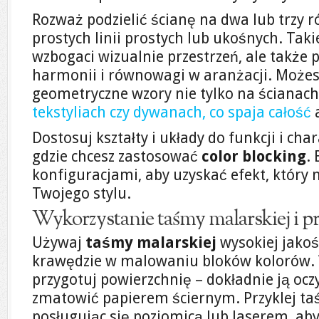
Rozważ podzielić ścianę na dwa lub trzy r
prostych linii prostych lub ukośnych. Taki
wzbogaci wizualnie przestrzeń, ale także
harmonii i równowagi w aranżacji. Może
geometryczne wzory nie tylko na ścianach
tekstyliach czy dywanach, co spaja całość
a
Dostosuj kształty i układy do funkcji i ch
gdzie chcesz zastosować
color blocking
.
konfiguracjami, aby uzyskać efekt, który n
Twojego stylu.
Wykorzystanie taśmy malarskiej i 
Używaj
taśmy malarskiej
wysokiej jakoś
krawędzie w malowaniu bloków kolorów. W
przygotuj powierzchnię – dokładnie ją ocz
zmatowić papierem ściernym. Przyklej taś
posługując się poziomicą lub laserem, ab