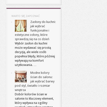
WARTO SIĘ ZAPOZNAĆ
Zasłony do kuchni:
jak wybrać
funkcjonalne i
estetyczne osłony, które
sprawdzą się na co dzień
Wybór zasłon do kuchni
może wydawać się prostą
decyzją, ale wiele osób
popełnia błędy, które później
wpływają na komfort
użytkowania. …
Modne kolory
ścian do salonu:
jak wybrać barwy
pod styl, światło i rozmiar
wnętrza
Dobór kolorów ścian w
salonie to kluczowy element,
który wpływa na ogólny