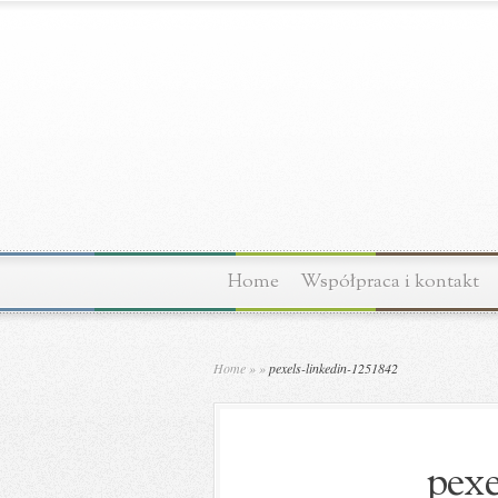
Home
Współpraca i kontakt
Home
»
»
pexels-linkedin-1251842
pexe