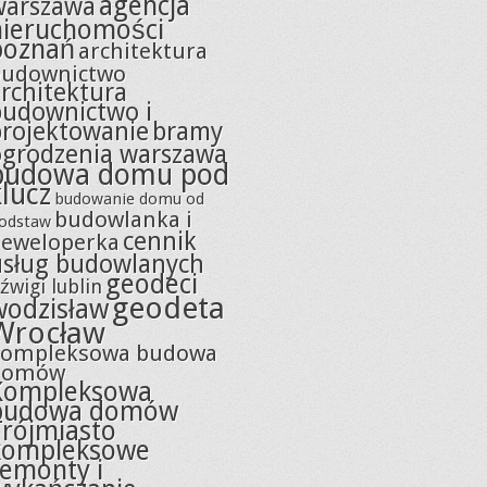
agencja
warszawa
nieruchomości
poznań
architektura
budownictwo
rchitektura
budownictwo i
projektowanie
bramy
ogrodzenia warszawa
budowa domu pod
klucz
budowanie domu od
budowlanka i
odstaw
cennik
eweloperka
usług budowlanych
geodeci
źwigi lublin
geodeta
wodzisław
Wrocław
kompleksowa budowa
domów
Kompleksowa
budowa domów
Trójmiasto
kompleksowe
remonty i