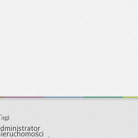
agi
dministrator
nieruchomości