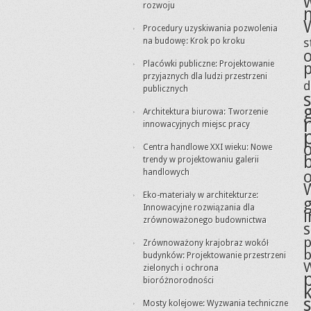
rozwoju
Procedury uzyskiwania pozwolenia
s
na budowę: Krok po kroku
Placówki publiczne: Projektowanie
przyjaznych dla ludzi przestrzeni
d
publicznych
Architektura biurowa: Tworzenie
innowacyjnych miejsc pracy
Centra handlowe XXI wieku: Nowe
trendy w projektowaniu galerii
handlowych
Eko-materiały w architekturze:
g
Innowacyjne rozwiązania dla
i
zrównoważonego budownictwa
p
Zrównoważony krajobraz wokół
budynków: Projektowanie przestrzeni
zielonych i ochrona
bioróżnorodności
Mosty kolejowe: Wyzwania techniczne