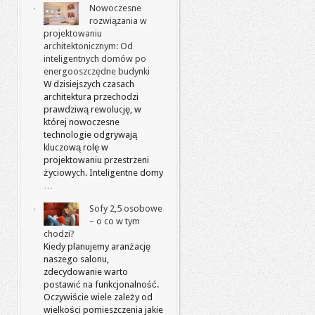
Nowoczesne
rozwiązania w
projektowaniu
architektonicznym: Od
inteligentnych domów po
energooszczędne budynki
W dzisiejszych czasach
architektura przechodzi
prawdziwą rewolucję, w
której nowoczesne
technologie odgrywają
kluczową rolę w
projektowaniu przestrzeni
życiowych. Inteligentne domy
…
Sofy 2,5 osobowe
– o co w tym
chodzi?
Kiedy planujemy aranżację
naszego salonu,
zdecydowanie warto
postawić na funkcjonalność.
Oczywiście wiele zależy od
wielkości pomieszczenia jakie