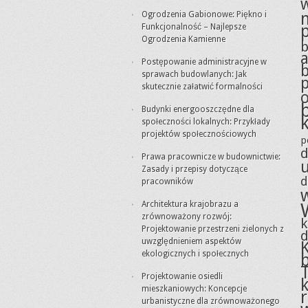
Ogrodzenia Gabionowe: Piękno i
Funkcjonalność – Najlepsze
Ogrodzenia Kamienne
a
Postępowanie administracyjne w
sprawach budowlanych: Jak
skutecznie załatwić formalności
Budynki energooszczędne dla
społeczności lokalnych: Przykłady
projektów społecznościowych
p
d
Prawa pracownicze w budownictwie:
Zasady i przepisy dotyczące
d
pracowników
Architektura krajobrazu a
zrównoważony rozwój:
Projektowanie przestrzeni zielonych z
uwzględnieniem aspektów
ekologicznych i społecznych
Projektowanie osiedli
mieszkaniowych: Koncepcje
urbanistyczne dla zrównoważonego