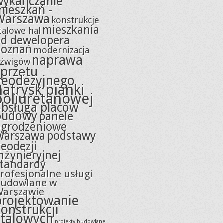
wykańczanie
mieszkań -
Warszawa
konstrukcje
mieszkania
talowe hal
od dewelopera
poznań
modernizacja
naprawa
źwigów
sprzętu
geodezyjnego
natrysk pianki
poliuretanowej
obsługa placów
budowy
panele
ogrodzeniowe
Warszawa
podstawy
eodezji
nżynieryjnej
standardy
rofesjonalne usługi
budowlane w
Warszawie
projektowanie
konstrukcji
stalowych
projekty budowlane