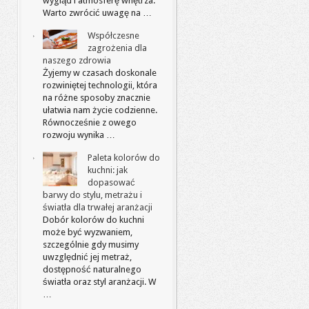
wygląd i atmosferę wnętrza.
Warto zwrócić uwagę na …
Współczesne
zagrożenia dla
naszego zdrowia
Żyjemy w czasach doskonale
rozwiniętej technologii, która
na różne sposoby znacznie
ułatwia nam życie codzienne.
Równocześnie z owego
rozwoju wynika …
Paleta kolorów do
kuchni: jak
dopasować
barwy do stylu, metrażu i
światła dla trwałej aranżacji
Dobór kolorów do kuchni
może być wyzwaniem,
szczególnie gdy musimy
uwzględnić jej metraż,
dostępność naturalnego
światła oraz styl aranżacji. W
…