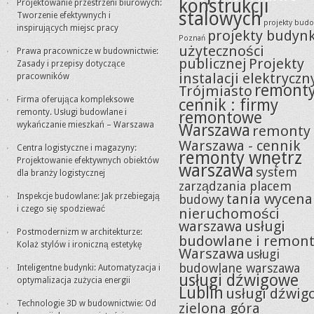
konstrukcji
Projektowanie przestrzeni biurowych:
stalowych
Tworzenie efektywnych i
projekty bud
inspirujących miejsc pracy
projekty budyn
Poznań
użyteczności
Prawa pracownicze w budownictwie:
publicznej
Projekty
Zasady i przepisy dotyczące
instalacji elektryczn
pracowników
remont
Trójmiasto
Firma oferująca kompleksowe
cennik : firmy
remonty. Usługi budowlane i
remontowe
wykańczanie mieszkań – Warszawa
Warszawa
remonty
Warszawa - cennik
Centra logistyczne i magazyny:
remonty wnętrz
Projektowanie efektywnych obiektów
warszawa
system
dla branży logistycznej
zarządzania placem
tania wycena
Inspekcje budowlane: Jak przebiegają
budowy
i czego się spodziewać
nieruchomości
warszawa
usługi
Postmodernizm w architekturze:
budowlane i remon
Kolaż stylów i ironiczną estetykę
Warszawa
usługi
budowlane warszawa
Inteligentne budynki: Automatyzacja i
usługi dźwigowe
optymalizacja zużycia energii
Lublin
usługi dźwig
Technologie 3D w budownictwie: Od
zielona góra