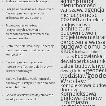
administrator
Rodzaje uszczelnień technicznych
nieruchomości
agencja
warszawa
Energia odnawialna w budownictwie:
nieruchomości
Innowacyjne rozwiązania dla
poznań
zrównoważonego rozwoju
architektur
budownictwo
Projektowanie obiektów
architektura
rozrywkowych: Kreowanie
budownictwo i
niezapomnianych przestrzeni dla
projektowanie
bra
rozrywki i eventów
ogrodzenia warsz
budowa domu p
Restauracje dla smakoszy: Koncepcje
klucz
gastronomiczne w budownictwie
budowanie domu o
komercyjnym
budowlanka i
podstaw
cennik
deweloperka
Innowacyjne rozwiązania w
usług budowlanyc
hotelarstwie: Technologie i trendy w
geodeci
dźwigi lublin
sektorze hotelowym
geode
wodzisław
Budowa i projektowanie konstrukcji
Wrocław
dachowych: Estetyka i funkcjonalność
kompleksowa budo
w architekturze
domów
Kompleksowa
Gotycka architektura: Majestatyczne
budowa domów
katedry i wzniosłe zamki
Trójmiasto