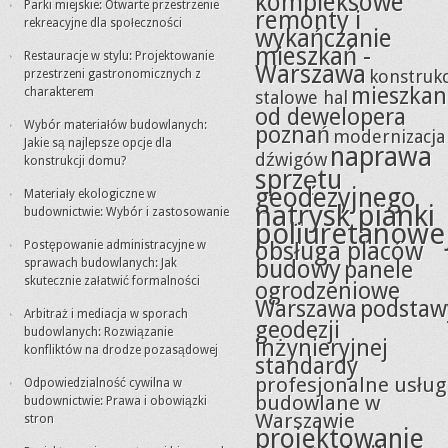
kompleksowe
Parki miejskie: Otwarte przestrzenie
remonty i
rekreacyjne dla społeczności
wykańczanie
mieszkań -
Restauracje w stylu: Projektowanie
Warszawa
konstrukc
przestrzeni gastronomicznych z
mieszkan
charakterem
stalowe hal
od dewelopera
Wybór materiałów budowlanych:
poznań
modernizacja
Jakie są najlepsze opcje dla
naprawa
dźwigów
konstrukcji domu?
sprzętu
geodezyjnego
Materiały ekologiczne w
natrysk pianki
budownictwie: Wybór i zastosowanie
poliuretanowe
obsługa placów
Postępowanie administracyjne w
budowy
sprawach budowlanych: Jak
panele
skutecznie załatwić formalności
ogrodzeniowe
Warszawa
podstaw
Arbitraż i mediacja w sporach
geodezji
budowlanych: Rozwiązanie
inżynieryjnej
konfliktów na drodze pozasądowej
standardy
profesjonalne usług
Odpowiedzialność cywilna w
budowlane w
budownictwie: Prawa i obowiązki
Warszawie
stron
projektowanie