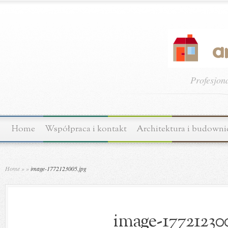
Profesjon
Home
Współpraca i kontakt
Architektura i budown
Home
»
»
image-1772123005.jpg
image-177212300