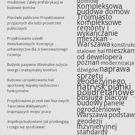
domów
modułowe: Zalety prefabrykacji w
Kompleksowa
budowie domów
budowa domów
Trójmiasto
Placówki publiczne: Projektowanie
kompleksowe
przyjaznych dla ludzi przestrzeni
remonty i
publicznych
wykańczanie
mieszkań -
Projektowanie osiedli
Warszawa
konstrukc
mieszkaniowych: Koncepcje
mieszkan
urbanistyczne dla zrównoważonego
stalowe hal
rozwoju
od dewelopera
poznań
modernizacja
Budynki pasywne: Minimalne zużycie
naprawa
dźwigów
energii i maksymalny komfort
sprzętu
geodezyjnego
Budowa i projektowanie hali
natrysk pianki
sportowej: Aspekty techniczne i
poliuretanowe
funkcjonalne
obsługa placów
budowy
Projektowanie przestrzeni biurowych:
panele
Tworzenie efektywnych i
ogrodzeniowe
inspirujących miejsc pracy
Warszawa
podstaw
geodezji
Inspekcje budowlane: Jak przebiegają
inżynieryjnej
i czego się spodziewać
standardy