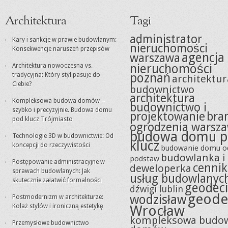
Architektura
Tagi
administrator
Kary i sankcje w prawie budowlanym:
nieruchomości
Konsekwencje naruszeń przepisów
agencja
warszawa
nieruchomości
Architektura nowoczesna vs.
poznań
tradycyjna: Który styl pasuje do
architektur
Ciebie?
budownictwo
architektura
Kompleksowa budowa domów –
budownictwo i
szybko i precyzyjnie. Budowa domu
projektowanie
bra
pod klucz Trójmiasto
ogrodzenia warsz
budowa domu p
Technologie 3D w budownictwie: Od
klucz
koncepcji do rzeczywistości
budowanie domu o
budowlanka i
podstaw
Postępowanie administracyjne w
cennik
deweloperka
sprawach budowlanych: Jak
usług budowlanyc
skutecznie załatwić formalności
geodeci
dźwigi lublin
geode
wodzisław
Postmodernizm w architekturze:
Kolaż stylów i ironiczną estetykę
Wrocław
kompleksowa budo
Przemysłowe budownictwo