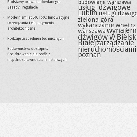
budowlane warszawa
Podstawy prawa budowlanego:
usługi dźwigowe
Zasady i regulacje
Lublin
usługi dźwig
Modernizm lat 50. i 60.: Innowacyjne
zielona góra
rozwiązania i eksperymenty
wykańczanie wnętrz
wynajem
architektoniczne
warszawa
dźwigów w Bielsk
Rodzaje uszczelnień technicznych
Białej
zarządzanie
nieruchomościami
Budownictwo dostępne:
poznań
Projektowanie dla osób z
niepełnosprawnościami i starszych