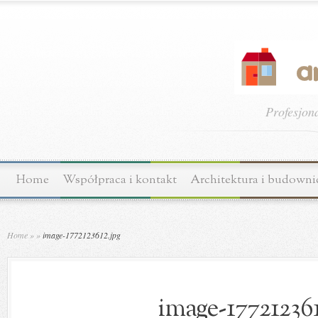
Profesjon
Home
Współpraca i kontakt
Architektura i budown
Home
»
»
image-1772123612.jpg
image-177212361