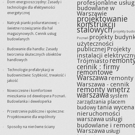
profesjonalne usług
Dom energooszczędny: Zasady i
budowlane w
technologie dla efektywności
Warszawie
energetycznej
projektowanie
konstrukcji
Natrysk pianki poliuretanowej –
stalowych
świetne rozwiązanie dla hal
projekty bud
magazynowych. Cennik usług
projekty budyn
Poznań
budowlanych
użyteczności
publicznej
Projekty
Budowanie dla handlu: Zasady
instalacji elektryczn
tworzenia skutecznych obiektów
remont
Trójmiasto
handlowych
cennik : firmy
Technologie prefabrykacji w
remontowe
budownictwie: Szybkość, trwałość i
Warszawa
remonty
jakość
Warszawa - cennik
remonty wnętrz
Nowoczesne i komfortowe
warszawa
system
mieszkania od dewelopera Poznań.
zarządzania placem
Budowlanka i deweloperka
tania wycena
budowy
Przestrzenie publiczne i społeczne:
nieruchomości
Projektowanie dla wspólnoty
warszawa
usługi
budowlane i remon
Sposoby na nierówne ściany
Warszawa
usługi