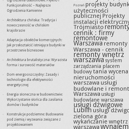
Ogrodzenia Gabionowe: Piękno i
projekty budyn
Funkcjonalność – Najlepsze
Poznań
użyteczności
Ogrodzenia Kamienne
publicznej
Projekty
Architektura chińska: Tradycja i
instalacji elektryczn
remont
nowoczesność w chińskim
Trójmiasto
krajobrazie
cennik : firmy
remontowe
Adaptacja obiektów komercyjnych:
Warszawa
remonty
Jak przekształcić istniejące budynki w
Warszawa - cennik
przestrzenie biznesowe
remonty wnętrz
warszawa
system
Architektura brutalistyczna: Wyrazista
forma i surowość materiałów
zarządzania placem
tania wycena
budowy
Dom energooszczędny: Zasady i
nieruchomości
technologie dla efektywności
warszawa
usługi
energetycznej
budowlane i remon
Warszawa
usługi
Energia słoneczna w budownictwie:
budowlane warszawa
Wykorzystanie słońca dla zasilania
usługi dźwigowe
domów i budynków
Lublin
usługi dźwig
Konstrukcje podziemne: Budowanie
zielona góra
pod ziemią i wyzwania związane z
wykańczanie wnętrz
wynajem
projektowaniem
warszawa