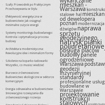
wykańczanie
mieszkań -
Szafy: Przewodnik po Praktycznym
Warszawa
konstrukc
Przechowywaniu w Stylu
mieszkan
stalowe hal
Efektywność energetyczna w
od dewelopera
budownictwie: Jak osiągnąć
poznań
modernizacja
minimalne zużycie energii
naprawa
dźwigów
sprzętu
Systemy monitoringu budowlanego:
geodezyjnego
Kontrola i optymalizacja procesu
natrysk pianki
budowy
poliuretanowe
obsługa placów
Architektura modernistyczna:
budowy
Rewolucyjne idee i minimalizm formy
panele
ogrodzeniowe
Szkolenie na koparko-ładowarki:
Warszawa
podstaw
Wszystko, co musisz wiedzieć
geodezji
inżynieryjnej
Biurowce zrównoważone:
standardy
Budownictwo ekologiczne w sektorze
profesjonalne usług
komercyjnym
budowlane w
Energia odnawialna w budownictwie:
Warszawie
projektowanie
Innowacyjne rozwiązania dla
konstrukcji
zrównoważonego rozwoju
stalowych
projekty bud