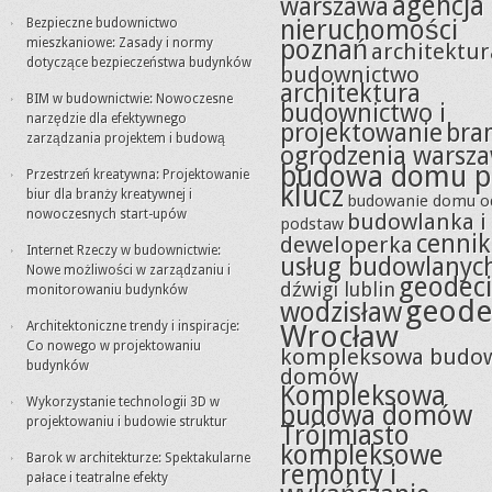
agencja
warszawa
nieruchomości
Bezpieczne budownictwo
poznań
mieszkaniowe: Zasady i normy
architektur
dotyczące bezpieczeństwa budynków
budownictwo
architektura
BIM w budownictwie: Nowoczesne
budownictwo i
narzędzie dla efektywnego
projektowanie
bra
zarządzania projektem i budową
ogrodzenia warsz
budowa domu p
Przestrzeń kreatywna: Projektowanie
klucz
biur dla branży kreatywnej i
budowanie domu o
nowoczesnych start-upów
budowlanka i
podstaw
cennik
deweloperka
Internet Rzeczy w budownictwie:
usług budowlanyc
Nowe możliwości w zarządzaniu i
geodeci
dźwigi lublin
monitorowaniu budynków
geode
wodzisław
Architektoniczne trendy i inspiracje:
Wrocław
Co nowego w projektowaniu
kompleksowa budo
budynków
domów
Kompleksowa
Wykorzystanie technologii 3D w
budowa domów
projektowaniu i budowie struktur
Trójmiasto
kompleksowe
Barok w architekturze: Spektakularne
remonty i
pałace i teatralne efekty