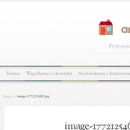
Profesjon
Home
Współpraca i kontakt
Architektura i budown
Home
»
»
image-1772125465.jpg
image-177212546