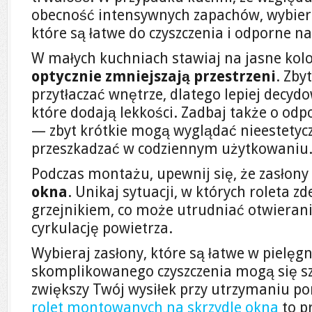
obecność intensywnych zapachów, wybierz
które są łatwe do czyszczenia i odporne n
W małych kuchniach stawiaj na jasne kolo
optycznie zmniejszają przestrzeni
. Zby
przytłaczać wnętrze, dlatego lepiej decydo
które dodają lekkości. Zadbaj także o od
— zbyt krótkie mogą wyglądać nieestetycz
przeszkadzać w codziennym użytkowaniu
Podczas montażu, upewnij się, że zasłony
okna
. Unikaj sytuacji, w których roleta z
grzejnikiem, co może utrudniać otwierani
cyrkulację powietrza.
Wybieraj zasłony, które są łatwe w pielęg
skomplikowanego czyszczenia mogą się sz
zwiększy Twój wysiłek przy utrzymaniu p
rolet montowanych na skrzydle okna
to p