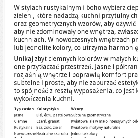
W stylach rustykalnym i boho wybierz ciepł
zieleni, które nadadzą kuchni przytulny c
oraz geometrycznych wzorów, aby ożywić p
aby nie zdominowały one wnętrza, zwłasz
kuchniach. W nowoczesnych wnętrzach pr
lub jednolite kolory, co utrzyma harmonię
Unikaj zbyt ciemnych kolorów w małych 
one przytłaczać przestrzeń. Jasne i półtr
rozjaśnią wnętrze i poprawią komfort pr
subtelne i proste, aby nie zaburzać estet
to spójność z resztą wyposażenia, co jest
wykończenia kuchni.
Typ zasłon
Kolorystyka
Wzory
Jasne
Biel, écru, pastelowe
Subtelne geometryczne
Ciemne
Czerń, granat
Kwiatowe, ale w mało intensywnych od
Rustykalne
Beż, żółć, zieleń
Kwiatowe, motywy naturalne
Nowoczesne
Neutralne szarości
Jednolite kolory