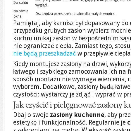
Najlepszy wybór dla zasłon sięgających do podłogi, zapewn
Do sufitu
wygląd.
Na ramie
Oszczędza przestrzeń, idealne dla małych wnętrz.
okna
Pamiętaj, aby karnisz był dopasowany do 
przypadku grubych zasłon wybierz mocnie
kuchni unikaj zasłon w bezpośrednim sąsi
nie ograniczać ciepła. Zamiast tego, stosu
nie będą przeszkadzać
w przepływie ciepła
Kiedy montujesz zasłony na drzwi, wykorz
łatwego i szybkiego zamocowania ich na f
sposób montażu nie wymaga wiercenia, 
wyborem. Dodatkowo, zasłony będą łatwe
czystości: wystarczy je zdjąć i wyprać w pr
Jak czyścić i pielęgnować zasłony 
Dbaj o swoje
zasłony kuchenne
, aby prz
estetykę i funkcjonalność. Regularnie je
c
z zaleceniami na metce. Większość zasło