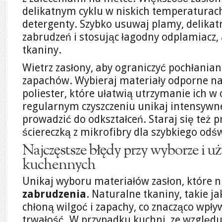
delikatnym cyklu w niskich temperaturach
detergenty. Szybko usuwaj plamy, delika
zabrudzeń i stosując łagodny odplamiacz, 
tkaniny.
Wietrz zasłony, aby ograniczyć pochłania
zapachów. Wybieraj materiały odporne na 
poliester, które ułatwią utrzymanie ich w c
regularnym czyszczeniu unikaj intensywn
prowadzić do odkształceń. Staraj się też p
ściereczką z mikrofibry dla szybkiego odś
Najczęstsze błędy przy wyborze i 
kuchennych
Unikaj wyboru materiałów zasłon, które n
zabrudzenia
. Naturalne tkaniny, takie ja
chłoną wilgoć i zapachy, co znacząco wpły
trwałość. W przypadku kuchni, ze względu