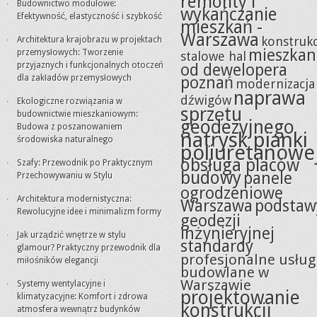
remonty i
Budownictwo modułowe:
wykańczanie
Efektywność, elastyczność i szybkość
mieszkań -
Warszawa
konstrukc
Architektura krajobrazu w projektach
mieszkan
przemysłowych: Tworzenie
stalowe hal
przyjaznych i funkcjonalnych otoczeń
od dewelopera
dla zakładów przemysłowych
poznań
modernizacja
naprawa
dźwigów
Ekologiczne rozwiązania w
sprzętu
budownictwie mieszkaniowym:
geodezyjnego
Budowa z poszanowaniem
natrysk pianki
środowiska naturalnego
poliuretanowe
obsługa placów
Szafy: Przewodnik po Praktycznym
budowy
panele
Przechowywaniu w Stylu
ogrodzeniowe
Architektura modernistyczna:
Warszawa
podstaw
Rewolucyjne idee i minimalizm formy
geodezji
inżynieryjnej
Jak urządzić wnętrze w stylu
standardy
glamour? Praktyczny przewodnik dla
profesjonalne usług
miłośników elegancji
budowlane w
Warszawie
Systemy wentylacyjne i
projektowanie
klimatyzacyjne: Komfort i zdrowa
konstrukcji
atmosfera wewnątrz budynków