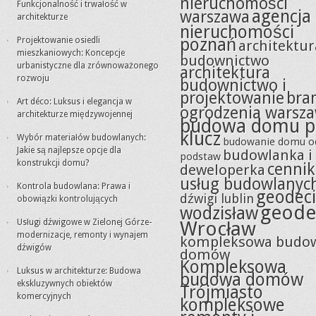
nieruchomości
Funkcjonalność i trwałość w
agencja
warszawa
architekturze
nieruchomości
poznań
Projektowanie osiedli
architektur
mieszkaniowych: Koncepcje
budownictwo
urbanistyczne dla zrównoważonego
architektura
rozwoju
budownictwo i
projektowanie
bra
Art déco: Luksus i elegancja w
ogrodzenia warsz
architekturze międzywojennej
budowa domu p
klucz
Wybór materiałów budowlanych:
budowanie domu o
Jakie są najlepsze opcje dla
budowlanka i
podstaw
konstrukcji domu?
cennik
deweloperka
usług budowlanyc
Kontrola budowlana: Prawa i
geodeci
dźwigi lublin
obowiązki kontrolujących
geode
wodzisław
Usługi dźwigowe w Zielonej Górze-
Wrocław
modernizacje, remonty i wynajem
kompleksowa budo
dźwigów
domów
Kompleksowa
Luksus w architekturze: Budowa
budowa domów
ekskluzywnych obiektów
Trójmiasto
komercyjnych
kompleksowe