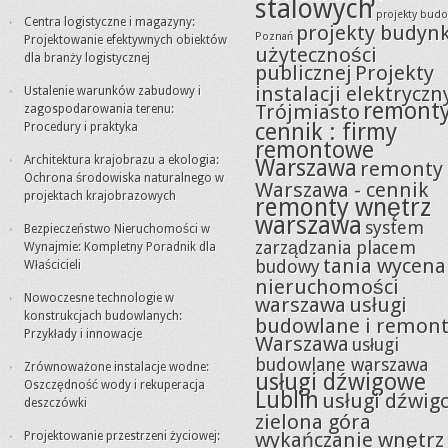
stalowych
projekty bud
Centra logistyczne i magazyny:
projekty budyn
Poznań
Projektowanie efektywnych obiektów
użyteczności
dla branży logistycznej
publicznej
Projekty
instalacji elektryczn
Ustalenie warunków zabudowy i
remont
Trójmiasto
zagospodarowania terenu:
cennik : firmy
Procedury i praktyka
remontowe
Architektura krajobrazu a ekologia:
Warszawa
remonty
Ochrona środowiska naturalnego w
Warszawa - cennik
projektach krajobrazowych
remonty wnętrz
warszawa
system
Bezpieczeństwo Nieruchomości w
zarządzania placem
Wynajmie: Kompletny Poradnik dla
tania wycena
budowy
Właścicieli
nieruchomości
Nowoczesne technologie w
warszawa
usługi
konstrukcjach budowlanych:
budowlane i remon
Przykłady i innowacje
Warszawa
usługi
budowlane warszawa
Zrównoważone instalacje wodne:
usługi dźwigowe
Oszczędność wody i rekuperacja
Lublin
usługi dźwig
deszczówki
zielona góra
wykańczanie wnętrz
Projektowanie przestrzeni życiowej: