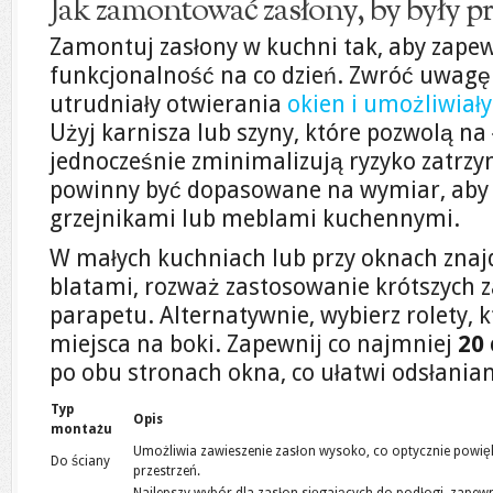
Jak zamontować zasłony, by były pr
Zamontuj zasłony w kuchni tak, aby zape
funkcjonalność na co dzień. Zwróć uwagę 
utrudniały otwierania
okien i umożliwiał
Użyj karnisza lub szyny, które pozwolą na 
jednocześnie zminimalizują ryzyko zatrzy
powinny być dopasowane na wymiar, aby n
grzejnikami lub meblami kuchennymi.
W małych kuchniach lub przy oknach znajd
blatami, rozważ zastosowanie krótszych za
parapetu. Alternatywnie, wybierz rolety, 
miejsca na boki. Zapewnij co najmniej
20
po obu stronach okna, co ułatwi odsłanian
Typ
Opis
montażu
Umożliwia zawieszenie zasłon wysoko, co optycznie powię
Do ściany
przestrzeń.