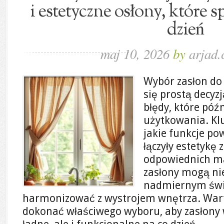
i estetyczne osłony, które s
dzień
maj 10, 2026
by
arjad.
Wybór zasłon d
się prostą decyzj
błędy, które póź
użytkowania. Klu
jakie funkcje po
łączyły estetykę 
odpowiednich mat
zasłony mogą nie
nadmiernym świa
harmonizować z wystrojem wnętrza. Warto
dokonać właściwego wyboru, aby zasłony w