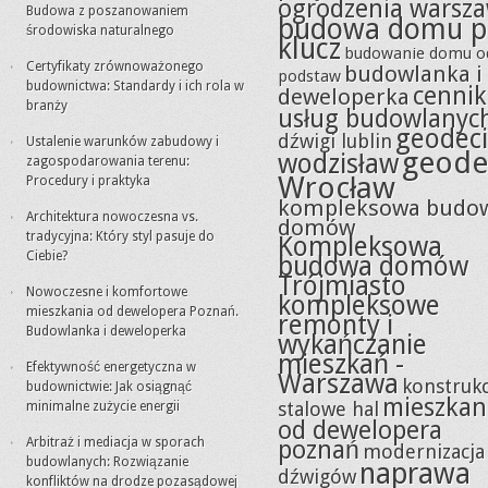
ogrodzenia warsz
Budowa z poszanowaniem
budowa domu p
środowiska naturalnego
klucz
budowanie domu o
Certyfikaty zrównoważonego
budowlanka i
podstaw
budownictwa: Standardy i ich rola w
cennik
deweloperka
branży
usług budowlanyc
geodeci
dźwigi lublin
Ustalenie warunków zabudowy i
geode
wodzisław
zagospodarowania terenu:
Wrocław
Procedury i praktyka
kompleksowa budo
Architektura nowoczesna vs.
domów
tradycyjna: Który styl pasuje do
Kompleksowa
Ciebie?
budowa domów
Trójmiasto
Nowoczesne i komfortowe
kompleksowe
mieszkania od dewelopera Poznań.
remonty i
Budowlanka i deweloperka
wykańczanie
mieszkań -
Efektywność energetyczna w
Warszawa
konstrukc
budownictwie: Jak osiągnąć
mieszkan
stalowe hal
minimalne zużycie energii
od dewelopera
Arbitraż i mediacja w sporach
poznań
modernizacja
budowlanych: Rozwiązanie
naprawa
dźwigów
konfliktów na drodze pozasądowej