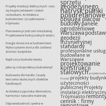
sprzętu
geodezyjnego
Projekty instalacji elektrycznych- ciesz
natrysk pianki
się bezpieczeństwem i niskim
poliuretanowe
rachunkami. Architektura
obsługa placów
budownictwo i projektowanie –
budowy
panele
trójmiasto
ogrodzeniowe
Planowanie przestrzeni mieszkalnej:
Warszawa
podstaw
Projektowanie funkcjonalnych wnętrz
geodezji
inżynieryjnej
Energia słoneczna w budownictwie:
standardy
Wykorzystanie słońca dla zasilania
profesjonalne usług
domów i budynków
budowlane w
Warszawie
Najdroższa budowla świata
projektowanie
konstrukcji
Jakie są rodzaje tektury budowlanej?
stalowych
projekty bud
Budowanie dla handlu: Zasady
projekty budyn
Poznań
tworzenia skutecznych obiektów
użyteczności
handlowych
publicznej
Projekty
instalacji elektryczn
Architektura japońska: Minimalizm,
remont
Trójmiasto
harmonia i naturalne materiały
cennik : firmy
Odpowiedzialność cywilna w
remontowe