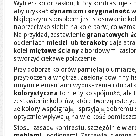
Wybierz kolor zasłon, który kontrastuje z 
aby uzyskać
dynamizm
i
oryginalność
w
Najlepszym sposobem jest stosowanie ko
naprzeciwko siebie na kole barw, co wzma
Na przykład, zestawienie
granatowych ś
odcieniach
miedzi
lub
terakoty
daje atra
kolei
miętowe ściany
z bordowymi zasło
stworzyć ciekawe połączenie.
Przy doborze kolorów pamiętaj o umiarze
przytłoczenia wnętrza. Zasłony powinny 
innymi elementami wyposażenia i dodat
kolorystyczna
to nie tylko spójność, ale
zestawienie kolorów, które tworzą estetyc
że kolory współgrają i sprzyjają dobremu
optycznie wpływają na wielkość pomieszc
Stosuj zasadę kontrastu, szczególnie w a
meblami
i podłogami. Zestawiaj ciemne 