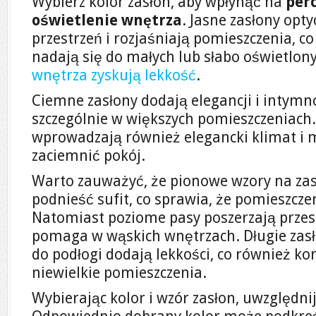
Wybierz kolor zasłon, aby wpłynąć na
perc
oświetlenie wnętrza
. Jasne zasłony opt
przestrzeń i rozjaśniają pomieszczenia, co
nadają się do małych lub słabo oświetlony
wnętrza zyskują lekkość
.
Ciemne zasłony dodają elegancji i intymno
szczególnie w większych pomieszczeniach.
wprowadzają również elegancki klimat i 
zaciemnić pokój.
Warto zauważyć, że pionowe wzory na za
podnieść sufit, co sprawia, że pomieszcze
Natomiast poziome pasy poszerzają przest
pomaga w wąskich wnętrzach. Długie zasł
do podłogi dodają lekkości, co również ko
niewielkie pomieszczenia.
Wybierając kolor i wzór zasłon, uwzględnij