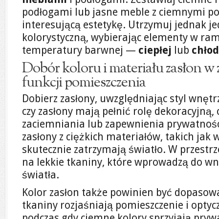
podłogami lub jasne meble z ciemnymi po
interesującą estetykę. Utrzymuj jednak jed
kolorystyczną, wybierając elementy w ra
temperatury barwnej —
ciepłej
lub
chłod
Dobór koloru i materiału zasłon w z
funkcji pomieszczenia
Dobierz zasłony, uwzględniając styl wnętrz
czy zasłony mają pełnić rolę dekoracyjną,
zaciemniania lub zapewnienia prywatnośc
zasłony z ciężkich materiałów, takich jak 
skutecznie zatrzymają światło. W przestr
na lekkie tkaniny, które wprowadzą do wn
światła.
Kolor zasłon także powinien być dopasowan
tkaniny rozjaśniają pomieszczenie i optyc
podczas gdy ciemne kolory sprzyjają pryw