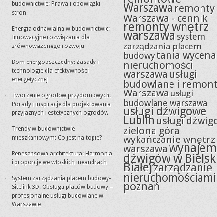
budownictwie: Prawa i obowiązki
Warszawa
remonty
stron
Warszawa - cennik
remonty wnętrz
Energia odnawialna w budownictwie:
warszawa
system
Innowacyjne rozwiązania dla
zarządzania placem
zrównoważonego rozwoju
tania wycena
budowy
Dom energooszczędny: Zasady i
nieruchomości
technologie dla efektywności
warszawa
usługi
energetycznej
budowlane i remon
Warszawa
usługi
Tworzenie ogrodów przydomowych:
budowlane warszawa
Porady i inspiracje dla projektowania
usługi dźwigowe
przyjaznych i estetycznych ogrodów
Lublin
usługi dźwig
zielona góra
Trendy w budownictwie
wykańczanie wnętrz
mieszkaniowym: Co jest na topie?
wynajem
warszawa
Renesansowa architektura: Harmonia
dźwigów w Bielsk
i proporcje we włoskich meandrach
Białej
zarządzanie
nieruchomościami
System zarządzania placem budowy-
poznań
Sitelink 3D. Obsługa placów budowy –
profesjonalne usługi budowlane w
Warszawie