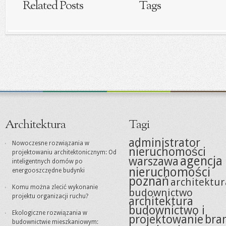
Related Posts
Tags
Architektura
Tagi
administrator
Nowoczesne rozwiązania w
nieruchomości
projektowaniu architektonicznym: Od
agencja
warszawa
inteligentnych domów po
nieruchomości
energooszczędne budynki
poznań
architektur
Komu można zlecić wykonanie
budownictwo
projektu organizacji ruchu?
architektura
budownictwo i
Ekologiczne rozwiązania w
projektowanie
bra
budownictwie mieszkaniowym: