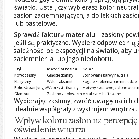
światło. Ustal, czy wybierasz kolor neutr
zasłon zaciemniających, a do lekkich zasł
lub pastelowe.
Sprawdź fakturę materiału – zasłony powi
jeśli są praktyczne. Wybierz odpowiednią
zależności od ekspozycji na światło, aby
zaciemnienia lub jego niedoboru.
Styl
Materiał zasłon
Kolor
Nowoczesny
Gładkie tkaniny
Stonowane barwy neutrale
Klasyczny
Welur, aksamit
Bogate zdobienia, ciemne odcien
Boho/Urban Jungle
Wzorzyste tkaniny
Motywy kwiatowe, zielone odcien
Glamour
Zasłony z połyskiem
Metaliczne, haftowane
Wybierając zasłony, zwróć uwagę na ich cha
idealnie współgrały z wystrojem wnętrza.
Wpływ koloru zasłon na percepcję p
oświetlenie wnętrza